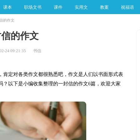
课本
职场文书
课件
实用文
教案
祝福语
信的作文
手工素材
封信的作文
-24 09:21:35
书信
肯定对各类作文都很熟悉吧，作文是人们以书面形式表
吗？以下是小编收集整理的一封信的作文6篇，欢迎大家