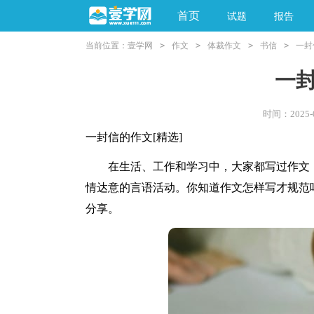
首页
试题
报告
当前位置：
壹学网
>
作文
>
体裁作文
>
书信
>
一封
阅读理解
亲子教育
一
时间：2025-02
一封信的作文[精选]
在生活、工作和学习中，大家都写过作文，
情达意的言语活动。你知道作文怎样写才规范
分享。