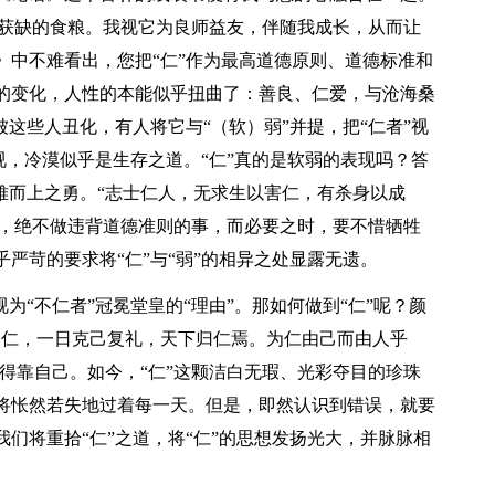
可获缺的食粮。我视它为良师益友，伴随我成长，从而让
》中不难看出，您把“仁”作为最高道德原则、道德标准和
的变化，人性的本能似乎扭曲了：善良、仁爱，与沧海桑
被这些人丑化，有人将它与“（软）弱”并提，把“仁者”视
蔑视，冷漠似乎是生存之道。“仁”真的是软弱的表现吗？答
难而上之勇。“志士仁人，无求生以害仁，有杀身以成
境界，绝不做违背道德准则的事，而必要之时，要不惜牺牲
严苛的要求将“仁”与“弱”的相异之处显露无遗。
“不仁者”冠冕堂皇的“理由”。那如何做到“仁”呢？颜
为仁，一日克己复礼，天下归仁焉。为仁由己而由人乎
全得靠自己。如今，“仁”这颗洁白无瑕、光彩夺目的珍珠
将怅然若失地过着每一天。但是，即然认识到错误，就要
我们将重拾“仁”之道，将“仁”的思想发扬光大，并脉脉相