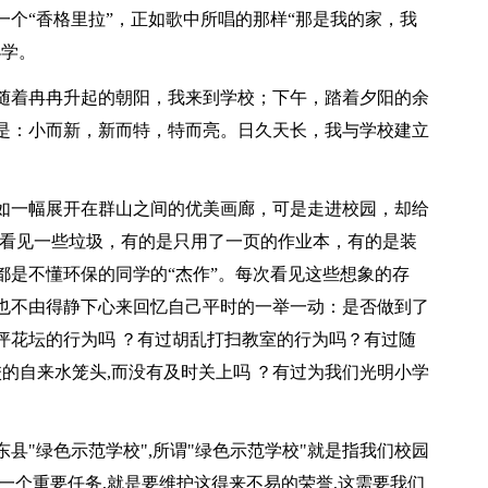
“香格里拉”，正如歌中所唱的那样“那是我的家，我
小学。
着冉冉升起的朝阳，我来到学校；下午，踏着夕阳的余
是：小而新，新而特，特而亮。日久天长，我与学校建立
一幅展开在群山之间的优美画廊，可是走进校园，却给
能看见一些垃圾，有的是只用了一页的作业本，有的是装
都是不懂环保的同学的“杰作”。每次看见这些想象的存
也不由得静下心来回忆自己平时的一举一动：是否做到了
坪花坛的行为吗 ？有过胡乱打扫教室的行为吗？有过随
校的自来水笼头,而没有及时关上吗 ？有过为我们光明小学
"绿色示范学校",所谓"绿色示范学校"就是指我们校园
一个重要任务,就是要维护这得来不易的荣誉,这需要我们