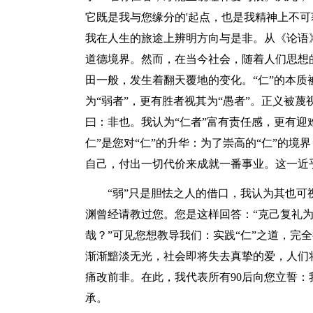
它既是我与您缘分的'起点，也是我精神上不
我在人生的旅途上辨明方向与是非。从《论语
道德境界。然而，在当今社会，随着人们思想
田一般，发生着翻天覆地的变化。“仁”的本质
为“弱者”，更有胜者视其为“愚者”。正义被
曰：非也。我认为“仁者”富有责任感，更有迎
仁”是您对“仁”的升华：为了崇高的“仁”的
自己，付出一切代价来成就一番事业。这一近乎
“弱”只是胆怯之人的借口，我认为其也可视为
渊曾经请教过您。您是这样回答：“克己复礼
哉？”可见您想教导我们：实践“仁”之道，完
渐渐黯淡无光，社会即将失去真挚的爱，人们
痛改前非。在此，我代表所有90后向您立誓：
承。