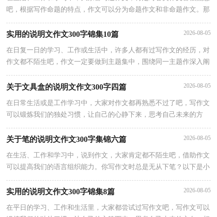
吧，根据写作命题的特点，作文可以分为命题作文和非命题作文。那
要怎么写好作文呢？下面是小编精心整理的说明文的作文300字6篇，
2026-08-05
实用的说明文作文300字锦集10篇
在日复一日的学习、工作或生活中，许多人都有过写作文的经历，对
作文都不陌生吧，作文一定要做到主题集中，围绕同一主题作深入阐
述，切忌东拉西扯，主题涣散甚至无主题。还是对作文一筹莫展吗？
2026-08-05
关于文具盒的说明文作文300字四篇
在日常生活或是工作学习中，大家对作文都再熟悉不过了吧，写作文
可以锻炼我们的独处习惯，让自己的心静下来，思考自己未来的方
向。怎么写作文才能避免踩雷呢？下面是小编精心整理的文具盒的说
明
2026-08-05
关于笔的说明文作文300字集锦六篇
在生活、工作和学习中，说到作文，大家肯定都不陌生吧，借助作文
可以提高我们的语言组织能力。你写作文时总是无从下笔？以下是小
编收集整理的笔的说明文作文300字6篇，仅供参考，希望能够帮助到
2026-08-05
实用的说明文作文300字锦集8篇
在平日的学习、工作和生活里，大家都尝试过写作文吧，写作文可以