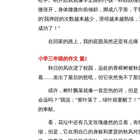
松手。刚开始就就像学走路的小孩一样跌跌撞
微张开，身体微微向前倾斜，脚成八字形，于
的'我摔跤的次数越来越少，滑得越来越熟练，
成功了！”
在回家的路上，我的屁股虽然还是有点痛，
小学三年级的作文 篇2
秋日的风吹进了校园，远处的香樟树被秋风
着……发出了最后的怒吼，但它依然免不了那
或许，树叶飘落就像一首悲伤的诗，但是，
会远吗？”我说：“黄叶落了，绿叶就要醒了！
的奉献。
看，花坛中还有几支玫瑰傲然的立着，有红
缩，但是，它在用自己的身躯和萧瑟的秋风对