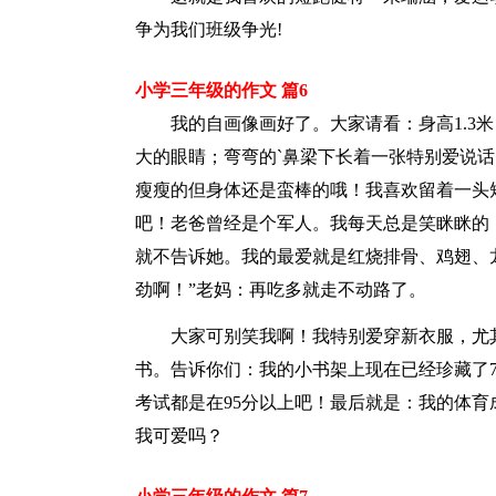
争为我们班级争光!
小学三年级的作文 篇6
我的自画像画好了。大家请看：身高1.3米
大的眼睛；弯弯的`鼻梁下长着一张特别爱说话
瘦瘦的但身体还是蛮棒的哦！我喜欢留着一头
吧！老爸曾经是个军人。我每天总是笑眯眯的
就不告诉她。我的最爱就是红烧排骨、鸡翅、
劲啊！”老妈：再吃多就走不动路了。
大家可别笑我啊！我特别爱穿新衣服，尤其
书。告诉你们：我的小书架上现在已经珍藏了
考试都是在95分以上吧！最后就是：我的体
我可爱吗？