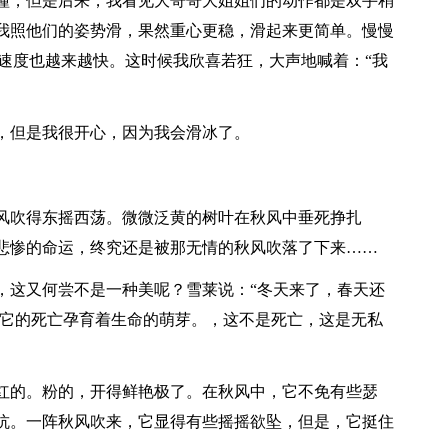
撞，但是后来，我看见大哥哥大姐姐们的动作都是双手稍
我照他们的姿势滑，果然重心更稳，滑起来更简单。慢慢
速度也越来越快。这时候我欣喜若狂，大声地喊着：“我
但是我很开心，因为我会滑冰了。
吹得东摇西荡。微微泛黄的树叶在秋风中垂死挣扎
悲惨的命运，终究还是被那无情的秋风吹落了下来……
这又何尝不是一种美呢？雪莱说：“冬天来了，春天还
”它的死亡孕育着生命的萌芽。，这不是死亡，这是无私
的。粉的，开得鲜艳极了。在秋风中，它不免有些瑟
抗。一阵秋风吹来，它显得有些摇摇欲坠，但是，它挺住