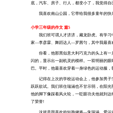
底，汽车、房子、行人，都变小了，我觉得自
我喜欢南山公园，它带给我很多童年的快
小学三年级的作文 篇5
我们班可谓人才济济，藏龙卧虎。有学习中
家—李彦霖、舞蹈达人—罗茜匀，其中我最喜
你看，他那黑似意大利巧克力的头上有一片
闪的，显示出一副机灵的模样。一双明丽的眼
巴。平时，他最喜欢穿着一身绿色的运动服，
记得在上次的学校运动会上，他参加男子5
跃跃欲试。我们班住瑞涵也不甘示弱，在阳光
他的脚下像踩着风火轮，一眨眼功夫他就到达终
了荣誉!
这就是我喜欢的短跑健将—朱瑞涵，爱运动