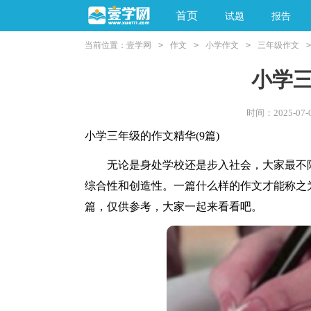
首页
试题
报告
当前位置：
壹学网
>
作文
>
小学作文
>
三年级作文
>
阅读理解
亲子教育
小学
时间：2025-07-0
小学三年级的作文精华(9篇)
无论是身处学校还是步入社会，大家最不陌
综合性和创造性。一篇什么样的作文才能称之
篇，仅供参考，大家一起来看看吧。