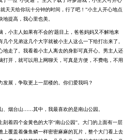
了一位“小灵通”。主人下载了许多游戏，小主人可开心
，就天天给你玩十分钟的时间，行了吧！”小主人开心地点
快地提高，我心里也美。
，小主人如果有不会的'题目上，爸爸妈妈又不解地来
有几个兄弟这几个大字就被小主人这么一下给打出来了。
心地走了。我看着小主人离去的身影可真开心。男主人还
脑打开，就可以用上网聊天，可真是方便，不费电，不用
发展，争取更上一层楼的。你们爱我吗？
、烟台山……其中，我最喜欢的是南山公园。
刻着四个金黄色的大字“南山公园”。大门的上面有一层
檐上覆盖着像鱼鳞一样密密麻麻的瓦片，整个大门看上去