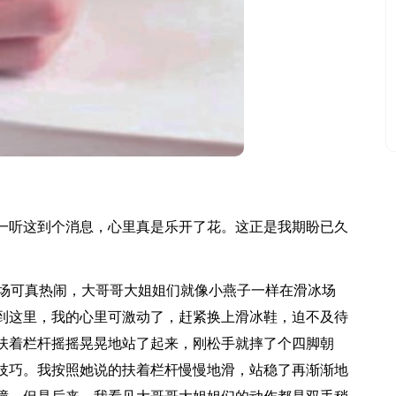
听这到个消息，心里真是乐开了花。这正是我期盼已久
场可真热闹，大哥哥大姐姐们就像小燕子一样在滑冰场
到这里，我的心里可激动了，赶紧换上滑冰鞋，迫不及待
扶着栏杆摇摇晃晃地站了起来，刚松手就摔了个四脚朝
技巧。我按照她说的扶着栏杆慢慢地滑，站稳了再渐渐地