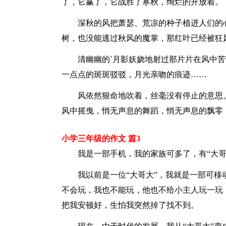
了，它赢了，它战胜了寒秋，绚烂的开放着。
深秋的风把萧瑟、荒凉的种子植进人们的心
树，也没能逃过秋风的魔掌，那红叶已经被狂
清幽幽的`月影妖娆地射过那片片在风中苦
一点点的斑斑驳驳，月光亲吻的痕迹……
风依然狠命地吹着，丝毫没有停止的意思。
风中摇曳，悄无声息的舞蹈，悄无声息的飘零
小学三年级的作文 篇3
我是一部手机，我的家族可多了，有“大哥大
我以前是一位“大哥大”，我就是一部可移
不会玩，我也不能玩，他也不给小主人玩一玩
把我安顿好，生怕我突然掉了找不到。