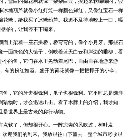
的，雪白的棉花糖就像一朵朵白云，摸起来软绵绵的，尝
串冰糖葫芦就像小红灯笼一样颜色鲜红，又像红宝石一样
棉花糖，给我买了冰糖葫芦。我迫不及待地咬上一口，嘎
甜甜的，让我停不下嘴来。
面上架着一座石拱桥，桥弯弯的，像个小月牙。那些石
像一面绿色的大镜子，倒映着蓝天白云和岸边的垂柳，看
小小的鱼，它们在水里晃动着尾巴，自由自在地游来游
玉，有的粉红如霞。盛开的荷花就像一把把撑开的小伞，
鱼，它的牙齿很锋利，爪子也很锋利。它平时总是懒洋
到猎物时，才会迅速出击。看了木牌上的介绍，我才知
且是世界上最古老的爬行动物。
点软了，但却很开心。一阵凉爽的风吹过，树叶发
曲，欢迎我们的到来。我放眼往山下望去，整个城市尽收眼