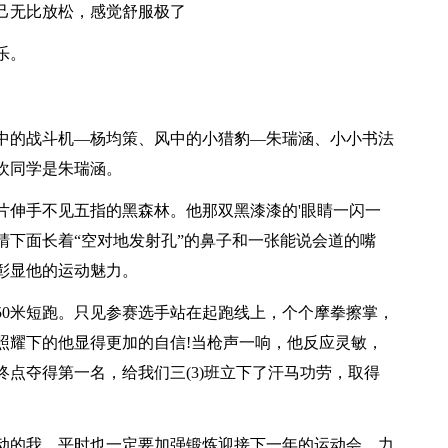
己无比放松，感觉舒服极了
乐。
的战斗机—杨均策、风中的小猎豹—朱瑞涵、小小书法
欢同学是朱瑞涵。
伸手不见五指的黑森林。他那双黑漆漆的'眼睛一闪一
睛下面长着“空对地发射孔”的鼻子和一张能说会道的嘴
彰显他的运动魅力。
0米短跑。只见参赛选手站在起跑线上，个个摩拳擦掌，
照耀下的他显得更加的自信!当枪声一响，他反应灵敏，
点夺得第一名，给我们三(3)班立下了汗马功劳，取得
的我，平时也一定要加强锻炼迎接下一年的运动会，力