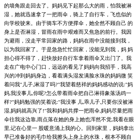
的墙角跟走回去了。妈妈见下起那么大的雨，怕我被淋
湿，她就迅速拿了一把雨伞，骑上了自行车，飞也似的
向学校驶来。由于骑车不方便撑伞，她全然不顾自己 的
身上是否淋湿，冒雨在雨中艰难而又焦急的前行。我因
为避雨，没走平常回家的路，妈妈在雨中没能接到我，
以为我回家了。于是急急忙忙回家，没能见到我，妈 妈
担心得不得了，赶快放好自行车拿着雨伞又出门了。我
走在广电中心门口，远远的看见了妈妈向我招手，我高
兴的冲到妈妈身边，看着满头湿发满脸水珠的妈妈微 笑
着问我"儿子,淋湿了吗?"我望着慈祥的妈妈感动的说:"妈
妈,我没事儿,你呢?怎么带着雨伞把自己淋得象落汤鸡一
样?"妈妈勉强的笑着说:"我没事 儿,乖儿子,只要你没被淋
湿,妈妈就高兴了!"我和妈妈共撑一把雨伞,妈妈尽量把雨
伞往我这边靠,雨点落在她的身上她也浑然不觉,我看在眼
里,记在心里一 股暖意涌上我的心。回到家里，妈妈拿出
早已准备好的毛巾给我擦头上身上的水珠，根本不顾自