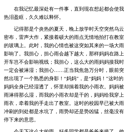
在我记忆最深处有一件事，直到现在想起都会使我
热泪盈眶，久久难以释怀。
记得那是个炎热的夏天，晚上放学时天空突然乌云
密布，雷声大作，紧接着硕大的雨点无情地拍打在教室
的玻璃上。此时，我的心情也被这突如其来的一场大雨
影响了。我担心，担心雨会越下越大，那样妈妈在路上
开车岂不会影响视线；我担心，这么大的雨妈妈接我时
一定会被淋湿；我担心……正当我焦急万分时，眼前突
然出现了一个熟悉的身影！“妈妈”，是“妈妈！”这时的
妈妈全身已经湿透了，怀里却揣着我的小雨衣。妈妈被
雨淋得那么湿，而我的小雨衣却是干的，妈妈给我穿上
雨衣，牵着我的手走出了教室。这时的校园早已被大雨
冲刷的到处都是水坑了，雨势却还是势凶猛，丝毫没有
停下来的意思。
今天下这么大的雨，好多同学都是爸爸来接了，他