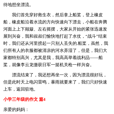
待地想坐漂流。
我们首先穿好救生衣，然后拿上船桨，登上橡皮
船，橡皮船沿着水流的方向快速向下漂去，小船在奔腾
河面上上下颠簸、左右摇摆，大家从开始的紧张迅速发
展到兴奋，我和叔叔们愉快地打起了水仗，“战斗”结束
时，我们还从河里捞起一只别人丢失的.船桨，虽然，我
们所有人的衣服都被清凉的河水弄湿了，但是，我们大
家都特别高兴，尤其是我，我高高举着战利品——船
桨，就像李云龙缴获日军一挺机关枪一样兴奋。
漂流结束了，我还想再坐一次，因为漂流很好玩，
但是此时天上电闪雷鸣，暴雨就要来了，我们只好快速
上车，返回驻地。
小学三年级的作文 篇4
亲爱的妈妈：