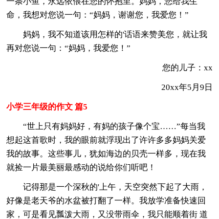
一条小鱼，永远依偎在您的怀抱里。妈妈，您给我生
命，我想对您说一句：“妈妈，谢谢您，我爱您！”
妈妈，我不知道该用怎样的'话语来赞美您，就让我
再对您说一句：“妈妈，我爱您！”
您的儿子：xx
20xx年5月9日
小学三年级的作文 篇5
“世上只有妈妈好，有妈的孩子像个宝……”每当我
想起这首歌时，我的眼前就浮现出了许许多多妈妈关爱
我的故事。这些事儿，犹如海边的贝壳一样多，现在我
就捡一片最美丽最感动的说给你们听吧！
记得那是一个深秋的'上午，天空突然下起了大雨，
好像是老天爷的水盆被打翻了一样。我放学准备快速回
家，可是看见瓢泼大雨，又没带雨伞，我只能顺着街 道