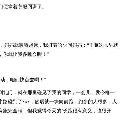
们便拿着衣服回班了。
候，妈妈就叫我起床，我打着哈欠问妈妈：“干嘛这么早就
，你就让我多睡会呗！”
动，咱们快点去啊！”
北门，就在那里碰见了我的同学，一会儿，发令枪一
路碰到了xxx，然后就一块向前跑，跑步的人很多，人
有跑完全程，但我觉得今天的`长跑很有意义，也很开