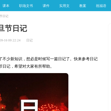
课本
职场文书
课件
实用文
教案
祝福语
节日记
手工素材
旦节日记
-16 09:22:24
日记
不少新知识，想必是时候写一篇日记了。快来参考日记
节日记，希望对大家有所帮助。