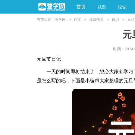
首页
试题
报告
当前位置：
壹学网
>
作文
>
体裁作文
>
日记
>
元旦
阅读理解
亲子教育
元
时间：2024-09
元旦节日记
一天的时间即将结束了，想必大家都学习了
是怎么写的吧，下面是小编帮大家整理的元旦