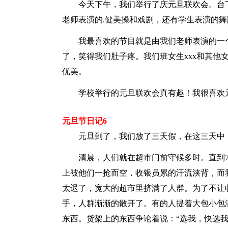
今天下午，我们举行了庆元旦联欢会。台下
老师表演的.健美操和戏剧，还有学生表演的
我最喜欢的节目就是由我们老师表演的一个
了，笑得我们肚子疼。我们班女生xxx和其他
优美。
学校举行的元旦联欢会真有趣！我很喜欢
元旦节日记6
元旦到了，我们放了三天假，在这三天中，
清晨，人们就在超市门前守候多时。直到7
上被他们一抢而空，收银员累的汗流浃背，而
太迟了，宽大的超市里挤满了人群。为了不让
手，人群渐渐的散开了。有的人提着大包小包
东西。货架上的东西争论着说：“选我，快选我