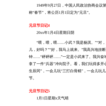
1949年9月27日，中国人民政治协商会议
称“春节”，将公历1月1日定为“元旦”。
元旦节日记4
20xx年1月4日星期日阴
“喂，喂，喂……小武？我是杨淇。”“对，是
儿，好吗？”“好，我马上就来。”我高兴地挂
钟……“砰砰砰……”一定是小武来了。我兴奋
拿了一件“兵器”冲向院子。看，我们玩得多开
生辰冈”，一会儿玩“三打白骨精”，一会儿玩
节。
元旦节日记5
1月1日星期x天气晴