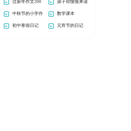
100字
过新年作文200
究题的命制
孩子你慢慢来读
字
中秋节的小学作
后感作文100字
数学课本
文300字
初中寒假日记
元宵节的日记