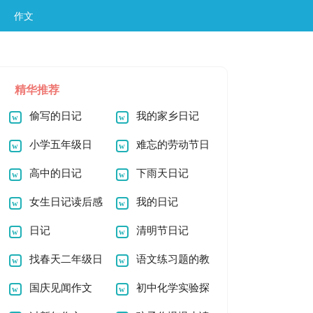
作文
精华推荐
偷写的日记
我的家乡日记
小学五年级日
难忘的劳动节日
记：相亲相爱一家人
高中的日记
记
下雨天日记
女生日记读后感
我的日记
日记
清明节日记
找春天二年级日
语文练习题的教
记作文
国庆见闻作文
学设计范文
初中化学实验探