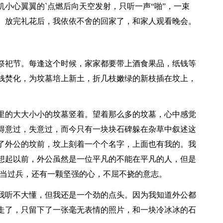
小心翼翼的`点燃后向天空发射，只听一声“啪”，一束
。放完礼花后，我依依不舍的回家了，和家人观看晚会。
祀节。每逢这个时候，家家都要带上酒食果品，纸钱等
钱焚化，为坟墓培上新土，折几枝嫩绿的新枝插在坟上，
的大大小小的坟墓竖着。望着那么多的坟墓，心中感觉
得意过，失意过，而今只有一块块石碑躲在杂草中叙述这
了外公的坟前，坟上刻着一个个名字，上面也有我的。我
想起以前，外公虽然是一位平凡的不能在平凡的人，但是
经当过兵，还有一颗坚强的心，不屈不挠的意志。
听不大懂，但我还是一个劲的点头。因为我知道外公都
走了，只留下了一张毫无表情的照片，和一块冷冰冰的石