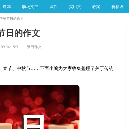
课本
职场文书
课件
实用文
教案
祝福语
传统节日的作文
手工素材
节日的作文
09 04:15:31
节日作文
春节、中秋节……下面小编为大家收集整理了关于传统