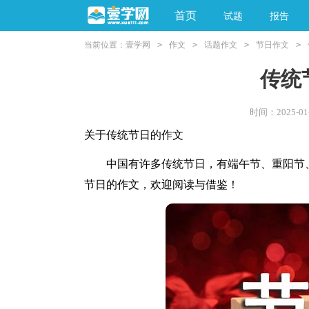
首页
试题
报告
当前位置：
壹学网
>
作文
>
话题作文
>
节日作文
>
阅读理解
亲子教育
传统
时间：2025-01-
关于传统节日的作文
中国有许多传统节日，有端午节、重阳节、
节日的作文，欢迎阅读与借鉴！