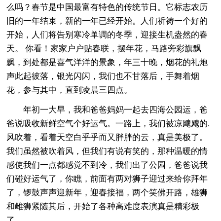
么吗？春节是中国最富有特色的传统节日。它标志农历
旧的一年结束，新的一年已经开始。人们祈祷一个好的
开始，人们将告别寒冷单调的冬季，迎接生机盎然的春
天。 你看！家家户户贴春联，摆年花，马路旁彩旗飘
飘，到处都是喜气洋洋的景象，年三十晚，烟花的礼炮
声此起彼落，银光闪闪，我们也不甘落后，手舞着烟
花，参与其中，直到凌晨三四点。
年初一大早，我和爸爸妈妈一起去四海公园运，爸
爸说吸收新鲜空气个好运气。一路上，我们被凉飕飕的.
风吹着，看着天空白乎乎而又胖胖的云，真是美极了。
我们虽然被吹着风，但我们有说有笑的，那种温暖的情
感使我们一点都感觉不到冷，我们出了公园，爸爸说我
们碰好运气了，你瞧，前面有两对狮子迎过来给你拜年
了，锣鼓声声迎新年，迎春接福，两个笑佛开路，雄狮
和雌狮紧随其后，开始了各种高难度表演真是精彩极
了。