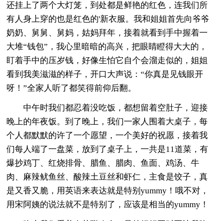
还挂上了两个大灯笼，到处都是鲜艳的红色，连我们所
有人身上穿的也是红色的'新衣服。我和姐姐首先向爷爷
奶奶、舅舅、舅妈，姑妈拜年，接着就看到手中握着一
大堆“钱包”，我心里暗暗的高兴，把眼睛瞪得大大的，
盯着手中的压岁钱，好像生怕它自个会溜走似的，姐姐
看到我美滋滋的样子，开口大声说：“你真是见钱眼开
呀！”全家人听了都笑得前仰后翻。
中午时我们都忍着没吃饭，都想留着空肚子，迎接
晚上的年夜饭。到了晚上，我们一家人围着大桌子，每
个人都默默的许了一个愿望，一个美好的祝愿，接着我
们每人端了一盘菜，放到了桌子上，一共是11道菜，有
爆抄鸡丁、红烧排骨、腊鱼、腊肉、鱼面、鸡汤、牛
肉、麻辣鱿鱼丝、酸辣土豆丝和虾仁，主食是饺子，真
是又香又脆，用英语来表达就是特别yummy！哦不对，
用宋阿姨的说法就不是特别了，应该是相当的yummy！