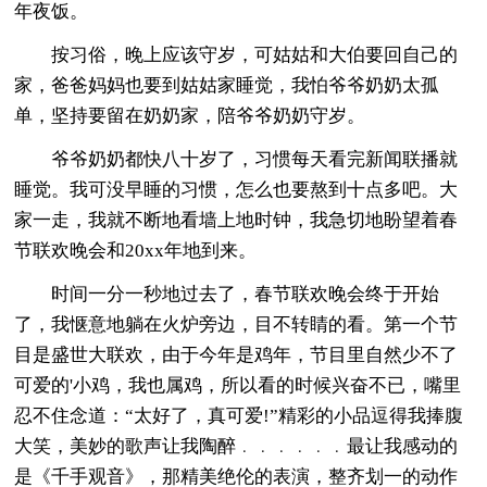
年夜饭。
按习俗，晚上应该守岁，可姑姑和大伯要回自己的
家，爸爸妈妈也要到姑姑家睡觉，我怕爷爷奶奶太孤
单，坚持要留在奶奶家，陪爷爷奶奶守岁。
爷爷奶奶都快八十岁了，习惯每天看完新闻联播就
睡觉。我可没早睡的习惯，怎么也要熬到十点多吧。大
家一走，我就不断地看墙上地时钟，我急切地盼望着春
节联欢晚会和20xx年地到来。
时间一分一秒地过去了，春节联欢晚会终于开始
了，我惬意地躺在火炉旁边，目不转睛的看。第一个节
目是盛世大联欢，由于今年是鸡年，节目里自然少不了
可爱的'小鸡，我也属鸡，所以看的时候兴奋不已，嘴里
忍不住念道：“太好了，真可爱!”精彩的小品逗得我捧腹
大笑，美妙的歌声让我陶醉﹒﹒﹒﹒﹒﹒最让我感动的
是《千手观音》，那精美绝伦的表演，整齐划一的动作