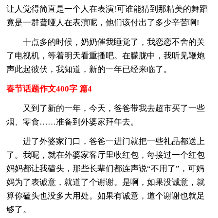
让人觉得简直是一个人在表演!可谁能猜到那精美的舞蹈
竟是一群聋哑人在表演呢，他们该付出了多少辛苦啊!
十点多的时候，奶奶催我睡觉了，我恋恋不舍的关
了电视机，等着明天看重播吧。在朦胧中，我听见鞭炮
声此起彼伏，我知道，新的一年已经来临了。
春节话题作文400字 篇4
又到了新的一年，今天，爸爸带我去超市买了一些
烟、零食……准备到外婆家拜年去。
进了外婆家门口，爸爸一进门就把一些礼品都送上
了。我呢，就在外婆家客厅里收红包，每接过一个红包
妈妈都让我磕头，那些长辈们都连声说“不用了”，可妈
妈为了表诚意，就道了个谢谢。是啊，如果没诚意，就
算你磕头也没多大用处。如果有诚意，道个谢谢也就足
够了。