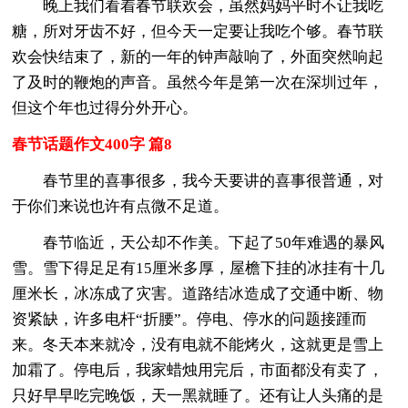
晚上我们看着春节联欢会，虽然妈妈平时不让我吃
糖，所对牙齿不好，但今天一定要让我吃个够。春节联
欢会快结束了，新的一年的钟声敲响了，外面突然响起
了及时的鞭炮的声音。虽然今年是第一次在深圳过年，
但这个年也过得分外开心。
春节话题作文400字 篇8
春节里的喜事很多，我今天要讲的喜事很普通，对
于你们来说也许有点微不足道。
春节临近，天公却不作美。下起了50年难遇的暴风
雪。雪下得足足有15厘米多厚，屋檐下挂的冰挂有十几
厘米长，冰冻成了灾害。道路结冰造成了交通中断、物
资紧缺，许多电杆“折腰”。停电、停水的问题接踵而
来。冬天本来就冷，没有电就不能烤火，这就更是雪上
加霜了。停电后，我家蜡烛用完后，市面都没有卖了，
只好早早吃完晚饭，天一黑就睡了。还有让人头痛的是