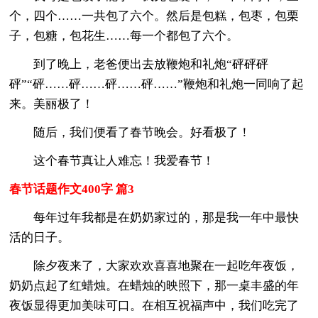
个，四个……一共包了六个。然后是包糕，包枣，包栗
子，包糖，包花生……每一个都包了六个。
到了晚上，老爸便出去放鞭炮和礼炮“砰砰砰
砰”“砰……砰……砰……砰……”鞭炮和礼炮一同响了起
来。美丽极了！
随后，我们便看了春节晚会。好看极了！
这个春节真让人难忘！我爱春节！
春节话题作文400字 篇3
每年过年我都是在奶奶家过的，那是我一年中最快
活的日子。
除夕夜来了，大家欢欢喜喜地聚在一起吃年夜饭，
奶奶点起了红蜡烛。在蜡烛的映照下，那一桌丰盛的年
夜饭显得更加美味可口。在相互祝福声中，我们吃完了