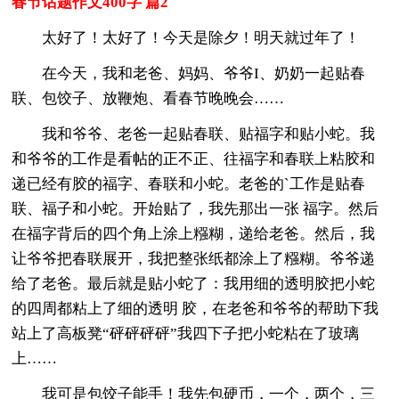
春节话题作文400字 篇2
太好了！太好了！今天是除夕！明天就过年了！
在今天，我和老爸、妈妈、爷爷I、奶奶一起贴春
联、包饺子、放鞭炮、看春节晚晚会……
我和爷爷、老爸一起贴春联、贴福字和贴小蛇。我
和爷爷的工作是看帖的正不正、往福字和春联上粘胶和
递已经有胶的福字、春联和小蛇。老爸的`工作是贴春
联、福子和小蛇。开始贴了，我先那出一张 福字。然后
在福字背后的四个角上涂上糨糊，递给老爸。然后，我
让爷爷把春联展开，我把整张纸都涂上了糨糊。爷爷递
给了老爸。最后就是贴小蛇了：我用细的透明胶把小蛇
的四周都粘上了细的透明 胶，在老爸和爷爷的帮助下我
站上了高板凳“砰砰砰砰”我四下子把小蛇粘在了玻璃
上……
我可是包饺子能手！我先包硬币，一个，两个，三