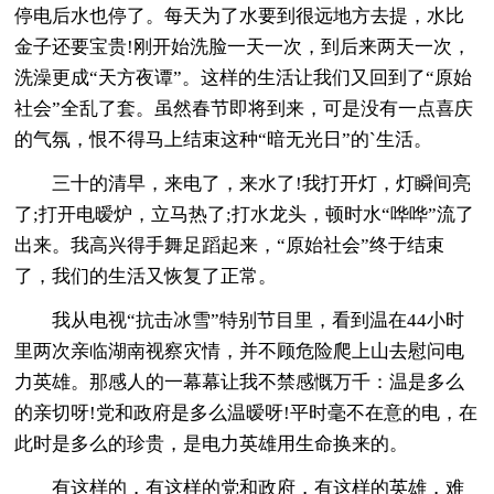
停电后水也停了。每天为了水要到很远地方去提，水比
金子还要宝贵!刚开始洗脸一天一次，到后来两天一次，
洗澡更成“天方夜谭”。这样的生活让我们又回到了“原始
社会”全乱了套。虽然春节即将到来，可是没有一点喜庆
的气氛，恨不得马上结束这种“暗无光日”的`生活。
三十的清早，来电了，来水了!我打开灯，灯瞬间亮
了;打开电暧炉，立马热了;打水龙头，顿时水“哗哗”流了
出来。我高兴得手舞足蹈起来，“原始社会”终于结束
了，我们的生活又恢复了正常。
我从电视“抗击冰雪”特别节目里，看到温在44小时
里两次亲临湖南视察灾情，并不顾危险爬上山去慰问电
力英雄。那感人的一幕幕让我不禁感慨万千：温是多么
的亲切呀!党和政府是多么温暧呀!平时毫不在意的电，在
此时是多么的珍贵，是电力英雄用生命换来的。
有这样的，有这样的党和政府，有这样的英雄，难