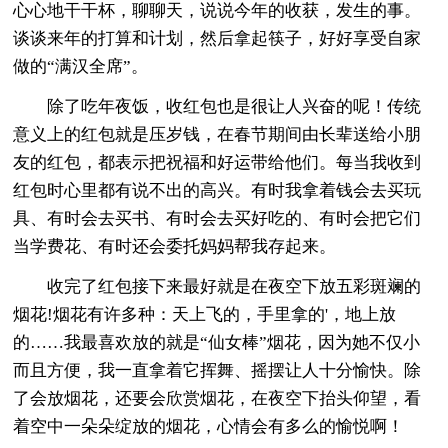
心心地干干杯，聊聊天，说说今年的收获，发生的事。
谈谈来年的打算和计划，然后拿起筷子，好好享受自家
做的“满汉全席”。
除了吃年夜饭，收红包也是很让人兴奋的呢！传统
意义上的红包就是压岁钱，在春节期间由长辈送给小朋
友的红包，都表示把祝福和好运带给他们。每当我收到
红包时心里都有说不出的高兴。有时我拿着钱会去买玩
具、有时会去买书、有时会去买好吃的、有时会把它们
当学费花、有时还会委托妈妈帮我存起来。
收完了红包接下来最好就是在夜空下放五彩斑斓的
烟花!烟花有许多种：天上飞的，手里拿的'，地上放
的……我最喜欢放的就是“仙女棒”烟花，因为她不仅小
而且方便，我一直拿着它挥舞、摇摆让人十分愉快。除
了会放烟花，还要会欣赏烟花，在夜空下抬头仰望，看
着空中一朵朵绽放的烟花，心情会有多么的愉悦啊！