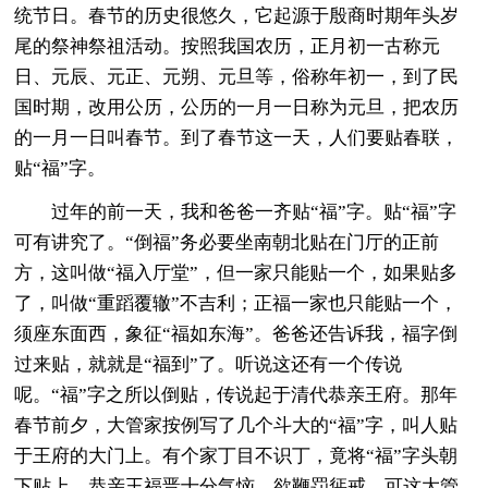
统节日。春节的历史很悠久，它起源于殷商时期年头岁
尾的祭神祭祖活动。按照我国农历，正月初一古称元
日、元辰、元正、元朔、元旦等，俗称年初一，到了民
国时期，改用公历，公历的一月一日称为元旦，把农历
的一月一日叫春节。到了春节这一天，人们要贴春联，
贴“福”字。
过年的前一天，我和爸爸一齐贴“福”字。贴“福”字
可有讲究了。“倒福”务必要坐南朝北贴在门厅的正前
方，这叫做“福入厅堂”，但一家只能贴一个，如果贴多
了，叫做“重蹈覆辙”不吉利；正福一家也只能贴一个，
须座东面西，象征“福如东海”。爸爸还告诉我，福字倒
过来贴，就就是“福到”了。听说这还有一个传说
呢。“福”字之所以倒贴，传说起于清代恭亲王府。那年
春节前夕，大管家按例写了几个斗大的“福”字，叫人贴
于王府的大门上。有个家丁目不识丁，竟将“福”字头朝
下贴上。恭亲王福晋十分气恼，欲鞭罚惩戒。可这大管