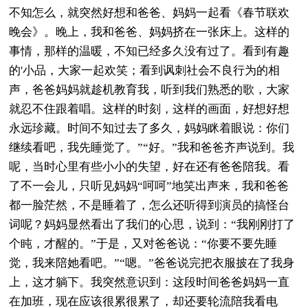
不知怎么，就突然好想和爸爸、妈妈一起看《春节联欢
晚会》。晚上，我和爸爸、妈妈挤在一张床上。这样的
事情，那样的温暖，不知已经多久没有过了。看到有趣
的'小品，大家一起欢笑；看到讽刺社会不良行为的相
声，爸爸妈妈就趁机教育我，听到我们熟悉的歌，大家
就忍不住跟着唱。这样的时刻，这样的画面，好想好想
永远珍藏。时间不知过去了多久，妈妈眯着眼说：你们
继续看吧，我先睡觉了。”“好。”我和爸爸齐声说到。我
呢，当时心里有些小小的失望，好在还有爸爸陪我。看
了不一会儿，只听见妈妈“呵呵”地笑出声来，我和爸爸
都一脸茫然，不是睡着了，怎么还听得到演员的搞怪台
词呢？妈妈显然看出了我们的心思，说到：“我刚刚打了
个盹，才醒的。”于是，又对爸爸说：“你要不要先睡
觉，我来陪她看吧。”“嗯。”爸爸说完把衣服披在了我身
上，这才躺下。我突然意识到：这段时间爸爸妈妈一直
在加班，现在应该很累很累了，却还要轮流陪我看电