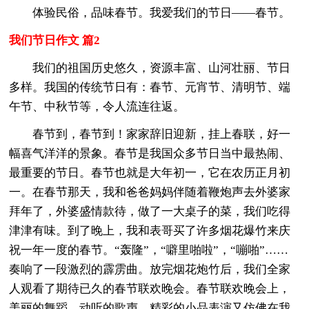
体验民俗，品味春节。我爱我们的节日——春节。
我们节日作文 篇2
我们的祖国历史悠久，资源丰富、山河壮丽、节日
多样。我国的传统节日有：春节、元宵节、清明节、端
午节、中秋节等，令人流连往返。
春节到，春节到！家家辞旧迎新，挂上春联，好一
幅喜气洋洋的景象。春节是我国众多节日当中最热闹、
最重要的节日。春节也就是大年初一，它在农历正月初
一。在春节那天，我和爸爸妈妈伴随着鞭炮声去外婆家
拜年了，外婆盛情款待，做了一大桌子的菜，我们吃得
津津有味。到了晚上，我和表哥买了许多烟花爆竹来庆
祝一年一度的春节。“轰隆”，“噼里啪啦”，“嘣啪”……
奏响了一段激烈的霹雳曲。放完烟花炮竹后，我们全家
人观看了期待已久的春节联欢晚会。春节联欢晚会上，
美丽的舞蹈、动听的歌声、精彩的小品表演又仿佛在我