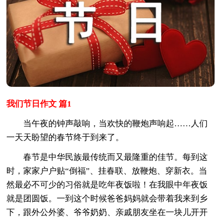
我们节日作文 篇1
当午夜的钟声敲响，当欢快的鞭炮声响起……人们
一天天盼望的春节终于到来了。
春节是中华民族最传统而又最隆重的佳节。每到这
时，家家户户贴“倒福”、挂春联、放鞭炮、穿新衣。当
然最必不可少的习俗就是吃年夜饭啦！在我眼中年夜饭
就是团圆饭。一到这个时候爸爸妈妈就会带着我来到乡
下，跟外公外婆、爷爷奶奶、亲戚朋友坐在一块儿开开