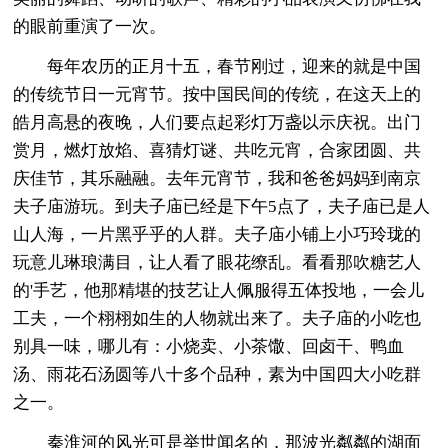
的眼前重演了一次。
每年农历的正月十五，春节刚过，迎来的就是中国
的传统节日一元宵节。按中国民间的传统，在这天上的
皓月高悬的夜晚，人们要点起彩灯万盏以示庆祝。出门
赏月，燃灯放焰、喜猜灯谜、共吃元宵，合家团圆、共
庆佳节，其乐融融。去年元宵节，我和爸爸妈妈到南京
夫子庙游玩。到夫子庙已经是下午5点了，夫子庙已是人
山人海，一片黑乎乎的人群。夫子庙小铺上小巧玲珑的
玩意儿琳琅满目，让人看了眼花缭乱。看看那吹糖艺人
的'手艺，他那精堪的技艺让人佩服得五体投地，一会儿
工夫，一个栩栩如生的人物就出来了。夫子庙的小吃也
别具一味，哪儿有：小烧卖、小茶馓、回卤干、鸭血
汤、雨花石汤圆等八十多个品种，素为中国四大小吃群
之一。
秦淮河的风光可是举世闻名的，那波光粼粼的湖面