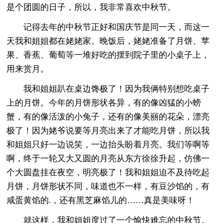
是个团圆的日子，所以，我非常喜欢中秋节。
记得去年的中秋节正好和国庆节是同一天，而这一
天我和姐姐都在姥姥家。晚饭后，姥姥准备了月饼、苹
果、香蕉、葡萄等一堆好吃的摆到院子里的小桌子上，
用来赏月。
我和姐姐趴在桌边馋极了！因为我俩特别想吃桌子
上的月饼。今年的月饼形状各异，有的像凶猛的小螃
蟹，有的像活泼的小兔子，还有的像美丽的花朵，漂亮
极了！因为姥爷说要等月亮出来了才能吃月饼，所以我
和姐姐只好一边说笑，一边抬头盼着月亮。我们等啊等
啊，终于一轮又大又圆的月亮从东方徐徐升起，仿佛一
个大圆盘挂在夜空，明亮极了！我和姐姐迫不及待吃起
月饼，月饼形状不同，味道也不一样，有豆沙馅的，有
咸蛋黄馅的.，还有黑芝麻馅儿的……真是美味呀！
就这样，我和姐姐度过了一个愉快难忘的中秋节。