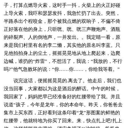
子，打算点燃导火索，这时手一抖，火柴上的火正好碰
上导火索，我吓和瑟瑟发抖，我急忙扔了出去。突然，
半路杀出个程咬金，那个被我点燃的双响子，不偏不倚
正好落在他的身上，只听咣、咣、咣三声鞭炮声、酒瓶
的碎裂声、人的倒地声，一并发出。。我定睛一看，原
来是我们村里有名的李二懒，其实他的原名叫李蓝。只
见他拍拍身上的尘土，摇摇晃晃地从地上爬起来，边爬
边喊，谁扔的“炸雷”，不想活了，我说：“我放的，不行
吗?”他气急败坏的说：“你……你……，你给我等着。”
说完这话，便摇摇晃晃的.离去了。他走后，我们也
没当回事，大家都以为这是酒后的醉话。中午的时候，
我回家了，妈妈把早已经准备好的红腰带给了我。并且
说道“孩子，今年是龙年，你的本命年。昨天，你爸爸去
集市上买东西，正好看到这条印着“龙”形图案的鲜艳的
红腰带，他就特地为你买了回来。来，快点扎上吧!扎上