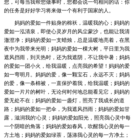
您，可每当我帮您做事时，您都会说一句相同的话：你
的任务是好好学习将来做一个有利于国家的人。
妈妈的爱如一件贴身的棉袄，温暖我的心；妈妈的
爱如一泓清泉，即使心灵岁月的风尘蒙沙，也能让我清
澈澄净；妈妈的爱如一支蜡烛，总是温暖地亮着，在黑
夜中为我带来光明；妈妈的爱如一棵大树，平日里为我
遮风挡雨，到天热时，还为我遮阴，不让我中暑；妈妈
的爱如一团小火，给我温暖，点亮我的希望！妈妈的爱
如一弯明月。妈妈的爱，像一颗宝石，永远不灭；妈妈
的爱，像一条棉被，一直保护着我，给我温暖；妈妈的
爱如一片片的树叶，无论何时何地总能看见它，妈妈的
爱无处不在；妈妈的爱如一盏灯，照亮了我成长的道
路；妈妈的爱如一把伞，为我遮风挡雨；妈妈的爱如甘
露，滋润我的'心灵；妈妈的爱如阳光，照亮我心灵中每
一个阴暗的角落；妈妈的爱如春风，吹醒我心灵的每一
方土地；妈妈的爱如绿茶，荡涤我心灵的每一方净土；