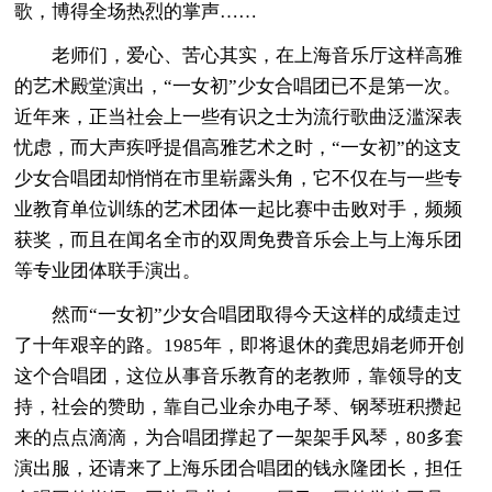
歌，博得全场热烈的掌声……
老师们，爱心、苦心其实，在上海音乐厅这样高雅
的艺术殿堂演出，“一女初”少女合唱团已不是第一次。
近年来，正当社会上一些有识之士为流行歌曲泛滥深表
忧虑，而大声疾呼提倡高雅艺术之时，“一女初”的这支
少女合唱团却悄悄在市里崭露头角，它不仅在与一些专
业教育单位训练的艺术团体一起比赛中击败对手，频频
获奖，而且在闻名全市的双周免费音乐会上与上海乐团
等专业团体联手演出。
然而“一女初”少女合唱团取得今天这样的成绩走过
了十年艰辛的路。1985年，即将退休的龚思娟老师开创
这个合唱团，这位从事音乐教育的老教师，靠领导的支
持，社会的赞助，靠自己业余办电子琴、钢琴班积攒起
来的点点滴滴，为合唱团撑起了一架架手风琴，80多套
演出服，还请来了上海乐团合唱团的钱永隆团长，担任