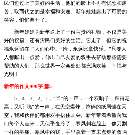
民们也过上了美好的生活，他们的脸上不再有忧愁和痛
苦，取而代之的是幸福和安逸。新年娃娃露出了可爱的
笑容，悄悄离开了。
新年娃娃为新年送上了一份宝贵的礼物，不仅是美
好的祝福，还有灾民们美好的生活。它走了，但它的祝
福永远留在了人们心中。“给，永远比拿快乐。”只要人
人都献出一点爱，伸出自己友爱的双手去帮助那些需要
帮助的人们，那么世界一定会处处都充满欢笑，幸福与
光明！
新年的作文900字 篇5
5、4、3、2、1，“当”的一声，一个双响子，蹿得老
高，又听“咣”的一声，在天空爆炸，炸碎的纸屑铺在天
空，我和伙伴们都用双手捂住耳朵。新年带着希望向我
们每个人走来，天似乎变冷了，寒风刺在脸上，像刀割
一样的疼痛。寒风中的我，手里拿着一支未点燃的双响