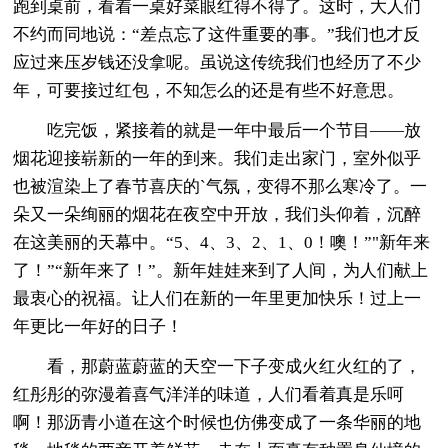
跑到桌前，看着一桌好菜眼红得不得了。这时，大人们
不约而同地说：“差点忘了这件重要的事。”我们也才反
应过来压岁钱还没拿呢。虽说这传统我们也经历了不少
年，可要接过红包，不知怎么的还是有些不好意思。
吃完饭，紧接着的就是一年中最后一个节目——放
烟花迎接崭新的一年的到来。我们走出家门，室外似乎
也被渲染上了春节喜庆的`气氛，变得不那么寒冷了。一
朵又一朵绚丽的烟花在夜空中开放，我们头仰着，沉醉
在这美丽的天幕中。“5、4、3、2、1、0！噢！”"新年来
了！”“新年来了！”。新年娃娃来到了人间，为人们献上
最衷心的祝福。让人们在新的一年里更加快乐！过上一
年更比一年好的日子！
看，那蔚蓝蔚蓝的天空一下子变成火红火红的了，
红彤彤的弥漫着喜气洋洋的味道，人们看着真是乐呵
啊！那沥青小道在这个时候也仿佛变成了一条华丽的地