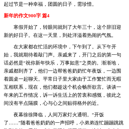
起过节是一种幸福，团圆的日子，需珍惜。
新年的作文900字 篇4
寒假开始了，转眼间就到了大年三十，这个辞旧迎
新的好日子。在这一天里，到处洋溢着热闹的气氛。
在大家都在忙活的环境中，下午到了。从下午开
始，我就期待着敲门声。亲戚来了，开门之后的第一句
话必然是“祝你新年快乐，万事如意”之类的。渐渐地，
亲戚都到齐了，他们一边帮爸爸奶奶忙年夜饭，一边围
着圆桌一起聊天。平常日子里大家由于工作繁忙而无暇
互相联系，现在，他们都趁这个机会畅所欲言。谈谈一
年来的工作情况，诉一诉生活上的苦衷和感慨，彼此之
间没有半点隔膜，心与心之间贴得格外的近。
夜幕徐徐降临，人间万家灯火通明。“开饭
了……”随着爸爸奶奶的一声招呼，小弟弟连忙蹦蹦跳跳