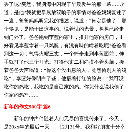
丢了呢?突然，我脑海中闪现了早晨发生的那一幕……难
道，是他?我就把早晨放双响子的事情对爸爸妈妈复述了
一遍，爸爸妈妈听完我的描述，说道：“肯定是他了，那
个馋鬼，是能干出这事的。说着话的光景，爸爸已经走
到门外了。爸爸跑到李蓝的家里，推开他家的房门，正
好看见李蓝拿着一只鸡腿，有滋有味的啃着吃呢?爸爸看
到这一切，气得火帽三丈，一个箭步走到李蓝面前，伸
手就打了他三个耳光。打得他丈二和尚摸不着头脑，接
着爸爸大声喝道：“你这个没出息的人，竟然偷别人的鸡
吃”，李蓝好像明白了些，他捂着打红的脸说：“我可没
吃你的鸡吃，我吃的是自己家的鸡。你凭什么说我偷了
你家的鸡?”……
新年的作文900字 篇6
新年的钟声伴随着人们无尽的喜悦传来了。今天，
是20xx年的最后一天——12月31号。我和好朋友十分幸