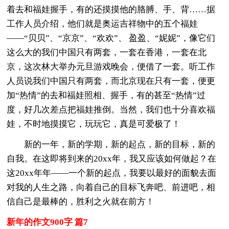
着去和福娃握手，有的还摸摸他的胳膊、手、背……据
工作人员介绍，他们就是奥运吉祥物中的五个福娃
——“贝贝”、“京京”、“欢欢”、 盈盈、“妮妮”，像它们
这么大的我们中国只有两套，一套在香港，一套在北
京，这次林大举办元旦游戏晚会，便借了一套。听工作
人员说我们中国只有两套，而北京现在只有一套，便更
加“热情”的去和福娃照相、握手，有的甚至“热情”过
度，好几次差点把福娃推倒。当然，我们也十分喜欢福
娃，不时地摸摸它，玩玩它，真是可爱极了！
新的一年，新的学期，新的起点，新的目标，新的
自我。在这即将到来的20xx年，我又应该如何做起？在
这20xx年年——一个新的起点，我要以最好的面貌去面
对我的人生之路，向着自己的目标飞奔吧、前进吧，相
信自己是最棒的，胜利之火就在前方！
新年的作文900字 篇7