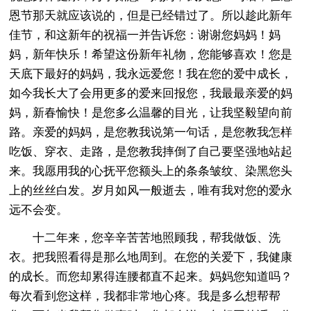
恩节那天就应该说的，但是已经错过了。所以趁此新年
佳节，和这新年的祝福一并告诉您：谢谢您妈妈！妈
妈，新年快乐！希望这份新年礼物，您能够喜欢！您是
天底下最好的妈妈，我永远爱您！我在您的爱中成长，
如今我长大了会用更多的爱来回报您，我最最亲爱的妈
妈，新春愉快！是您多么温馨的目光，让我坚毅望向前
路。亲爱的妈妈，是您教我说第一句话，是您教我怎样
吃饭、穿衣、走路，是您教我摔倒了自己要坚强地站起
来。我愿用我的心抚平您额头上的条条皱纹、染黑您头
上的丝丝白发。岁月如风一般逝去，唯有我对您的爱永
远不会变。
十二年来，您辛辛苦苦地照顾我，帮我做饭、洗
衣。把我照看得是那么地周到。在您的关爱下，我健康
的成长。而您却累得连腰都直不起来。妈妈您知道吗？
每次看到您这样，我都非常地心疼。我是多么想帮帮