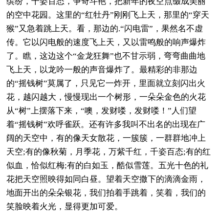
缤纷，千姿百态，争奇斗艳，把新年的夜空点缀成美丽
的空中花园。这里的“红牡丹”刚刚飞上天，那里的“穿天
猴”又急着跳上天。看，那边的.“闪电雷”，果然名不虚
传。它以闪电般的速度飞上天，又以雷鸣般的响声爆炸
了。瞧，这边这个“金龙狂舞”也不甘示弱，弯弯曲曲地
飞上天，以龙吟一般的声音爆炸了。最精彩的非那边
的“摇钱树”莫属了，只见它一炸开，里面就立刻闪出火
花，越闪越大，慢慢现出一个树形，一朵朵金色的火花
从“树”上摆落下来，“噢，发财喽，发财喽！”人们望
着“摇钱树”欢呼雀跃。还有许多我叫不出名的出现在广
阔的天空中，有的像天女散花，一簇簇，一群群地冲上
天空;有的像秋菊，月季花，万紫千红，千姿百态;有的红
似血，恰似红梅;有的白如玉，酷似雪莲。五光十色的礼
花把天空照映得如同白昼。望着天空撒下的滴滴金雨，
地面开出的朵朵银花，我们拍着手跳着，笑着，我们的
笑脸映着火光，显得更加可爱。