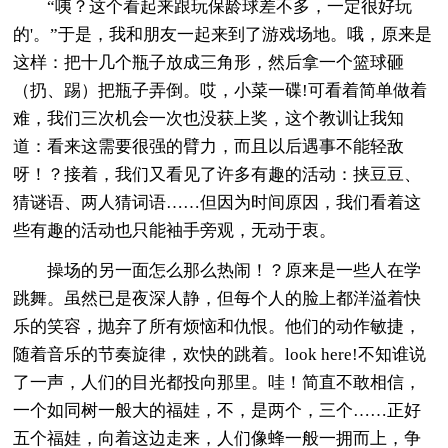
“咦？这个看起来跟玩保龄球差不多，一定很好玩
的'。”于是，我和朋友一起来到了游戏场地。哦，原来是
这样：把十几个瓶子放成三角形，然后拿一个篮球砸
（扔、踢）把瓶子弄倒。哎，小菜一碟!可看着简单做着
难，我们三次机会一次也没获上奖，这个教训让我知
道：看来这需要很强的臂力，而且以后遇事不能轻敌
呀！？接着，我们又看见了许多有趣的活动：挟豆豆、
猜谜语、两人猜词语……但因为时间原因，我们看着这
些有趣的活动也只能袖手旁观，无动于衷。
操场的另一面怎么那么热闹！？原来是一些人在学
跳舞。虽然已是夜深人静，但每个人的脸上都洋溢着快
乐的笑容，抛弃了所有烦恼和仇恨。他们的动作敏捷，
随着音乐的节奏旋律，欢快的跳着。look here!不知谁说
了一声，人们的目光都投向那里。哇！简直不敢相信，
一个如同树一般大的福娃，不，是两个，三个……正好
五个福娃，向着这边走来，人们像蜂一般一拥而上，争