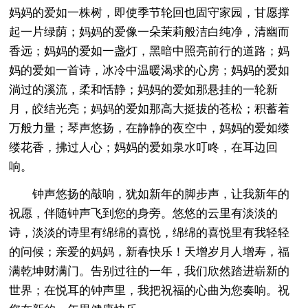
妈妈的爱如一株树，即使季节轮回也固守家园，甘愿撑
起一片绿荫；妈妈的爱像一朵茉莉般洁白纯净，清幽而
香远；妈妈的爱如一盏灯，黑暗中照亮前行的道路；妈
妈的爱如一首诗，冰冷中温暖渴求的心房；妈妈的爱如
淌过的溪流，柔和恬静；妈妈的爱如那悬挂的一轮新
月，皎结光亮；妈妈的爱如那高大挺拔的苍松；积蓄着
万般力量；琴声悠扬，在静静的夜空中，妈妈的爱如缕
缕花香，拂过人心；妈妈的爱如泉水叮咚，在耳边回
响。
钟声悠扬的敲响，犹如新年的脚步声，让我新年的
祝愿，伴随钟声飞到您的身旁。悠悠的云里有淡淡的
诗，淡淡的诗里有绵绵的喜悦，绵绵的喜悦里有我轻轻
的问候；亲爱的妈妈，新春快乐！天增岁月人增寿，福
满乾坤财满门。告别过往的一年，我们欣然踏进崭新的
世界；在悦耳的钟声里，我把祝福的心曲为您奏响。祝