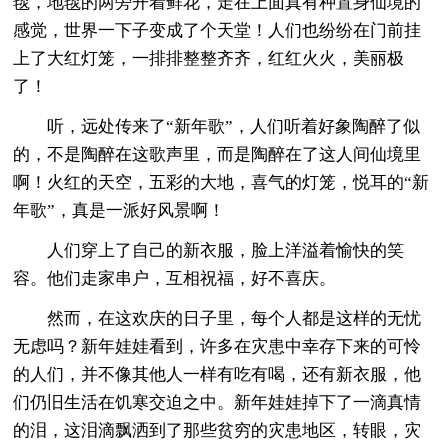
毯，地毯的两旁开着鲜花，走在上面真有种置身仙境的
感觉，世界一下子变成了个天堂！人们也纷纷在门前挂
上了大红灯笼，一排排整整齐齐，红红火火，美丽极
了！
听，远处传来了“新年歌”，人们听着好象陶醉了似
的，不是陶醉在这歌声里，而是陶醉在了这人间仙境里
啊！火红的天空，五彩的大地，喜气的灯笼，悦耳的“新
年歌”，真是一派好风景啊！
人们穿上了自己的新衣服，脸上洋溢着愉快的笑
容。他们走家串户，互相祝福，好不喜庆。
然而，在这欢庆的日子里，每个人都是这样的无忧
无虑吗？新年娃娃看到，许多在灾患中幸存下来的可怜
的人们，并不像其他人一样有吃有喝，还有新衣服，他
们仍旧生活在饥寒交迫之中。新年娃娃掉下了一滴真情
的泪，这泪滴飘洒到了那些贫穷的灾患地区，转眼，灾