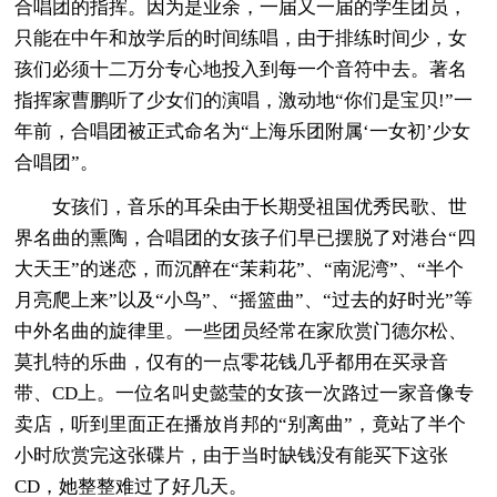
合唱团的指挥。因为是业余，一届又一届的学生团员，
只能在中午和放学后的时间练唱，由于排练时间少，女
孩们必须十二万分专心地投入到每一个音符中去。著名
指挥家曹鹏听了少女们的演唱，激动地“你们是宝贝!”一
年前，合唱团被正式命名为“上海乐团附属‘一女初’少女
合唱团”。
女孩们，音乐的耳朵由于长期受祖国优秀民歌、世
界名曲的熏陶，合唱团的女孩子们早已摆脱了对港台“四
大天王”的迷恋，而沉醉在“茉莉花”、“南泥湾”、“半个
月亮爬上来”以及“小鸟”、“摇篮曲”、“过去的好时光”等
中外名曲的旋律里。一些团员经常在家欣赏门德尔松、
莫扎特的乐曲，仅有的一点零花钱几乎都用在买录音
带、CD上。一位名叫史懿莹的女孩一次路过一家音像专
卖店，听到里面正在播放肖邦的“别离曲”，竟站了半个
小时欣赏完这张碟片，由于当时缺钱没有能买下这张
CD，她整整难过了好几天。