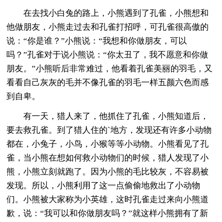
在去找小白兔的路上，小熊遇到了孔雀，小熊想和
他做朋友，小熊走过去和孔雀打招呼，可孔雀很高傲的
说：“你是谁？”小熊说：“我想和你做朋友，可以
吗？”孔雀对于说小熊说：“你太丑了，我不愿意和你做
朋友。”小熊听后非常难过，他看着孔雀美丽的羽毛，又
看看自己灰灰的毛并不像孔雀的羽毛一样五颜六色而感
到自卑。
有一天，猎人来了，他抓住了孔雀，小熊知道后，
要去救孔雀。到了猎人住的`地方，发现还有许多小动物
都在，小兔子，小鸟，小猴等等小动物。小熊看见了孔
雀，当小熊在想如何救小动物们的时候，猎人发现了小
熊，小熊立刻就跑了。因为小熊的毛比较灰，不容易被
发现。所以，小熊利用了这一点偷偷地救出了小动物
们。小熊被大家称为小英雄，这时孔雀走过来向小熊道
歉，说：“我可以和你做朋友吗？”就这样小熊拥有了新