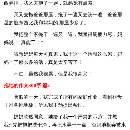
西弄掉，我又去拖了一遍，就感觉有点累。
我又去拖爸爸那屋，拖了一遍又去洗一遍，爸爸那
屋的脏东西比我和妈妈的.那屋少多了。
我把整个家拖了一遍又一遍，我累得筋疲力尽，妈
妈说：“真能干！”
我想妈妈每天可真累，我干这一个活就这么累，妈
妈干了那么多的活，真是太辛苦了！
不过，虽然我很累，但是我很高兴！
拖地的作文300字 篇2
暑假的一天，我完成了所有的家庭作业，看到祖母
正准备拖地板，所以我主动提出帮忙。
奶奶欣然同意。她给了我一个严肃的示范，并教
我:“先把拖把洗干净，再把水弄干一点，否则地板会被水