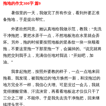
拖地的作文300字 篇9
暑假里的一天，我做完了所有作业，看到外婆正准
备拖地，于是提出帮忙。
外婆欣然同意。她认真地给我做示范，教我：“先洗
干净拖把，要把水弄干一点，不然地板泡在水里就会弄
坏。另外，拖的时候要按照地板的竖条纹一块一块顺着
拖，不要这里拖一下那里拖一下，会漏掉的。”说完就将
拖把交到我手上，充满信任地对我说：“开始吧，加
油。”
我拿起拖把，按照外婆教的样子，一点一点地来回
拖着。我发现，被我拖过的'地方焕然一新，和没拖过的
地方完全不一样，我信心大增。可是没过一会儿，我就
觉得腰酸背痛、汗流浃背，再看看地板这才仅仅只干了
三分之二呀，不能停。于是我先去洗干净拖把，回来继
续埋头苦干。