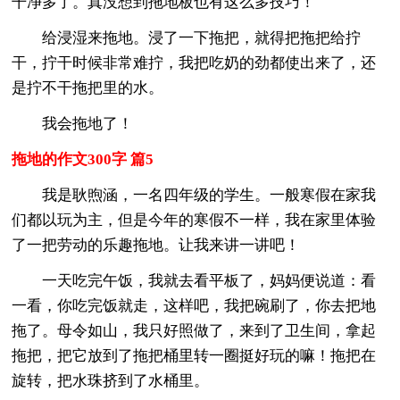
干净多了。真没想到拖地板也有这么多技巧！
给浸湿来拖地。浸了一下拖把，就得把拖把给拧
干，拧干时候非常难拧，我把吃奶的劲都使出来了，还
是拧不干拖把里的水。
我会拖地了！
拖地的作文300字 篇5
我是耿煦涵，一名四年级的学生。一般寒假在家我
们都以玩为主，但是今年的寒假不一样，我在家里体验
了一把劳动的乐趣拖地。让我来讲一讲吧！
一天吃完午饭，我就去看平板了，妈妈便说道：看
一看，你吃完饭就走，这样吧，我把碗刷了，你去把地
拖了。母令如山，我只好照做了，来到了卫生间，拿起
拖把，把它放到了拖把桶里转一圈挺好玩的嘛！拖把在
旋转，把水珠挤到了水桶里。