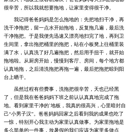
很辛苦，所以我就想要拖地，让家里变得很干净。
我记得爸爸妈妈是怎么拖地的：先把地扫干净，再
洗干净拖把，留一点水开始拖地，反复拖几遍，最后洗
干净拖把。于是我便先迅速又漂亮地扫完了地，再到卫
生间里，拿出拖把桶里的拖把，站在小板凳上往桶里装
满了水，认真洗了好几遍拖把，然后用手扭干，就开始
拖地啦。从厨房开始，慢慢到客厅、房间，每个地方都
认真地拖，之后清洗拖把再拖一遍，最后把拖把晾到阳
台上晒干。
虽然过程有些费事，洗拖把很辛苦，天也已经黑
了，但是我在爸爸妈妈下班之前认认真真地完成了拖
地。看到家里干净的`地板，我真的很高兴，心里暗封自
己“小男子汉”。爸爸妈妈回家之后看到我的成果也吃了
一惊，特别开心我主动为家里认真做事。为家里拖地是
多么简单的一件事，放暑假的我们应该为家里多做点