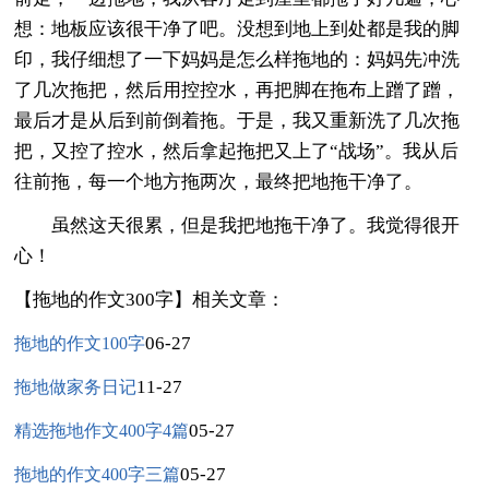
想：地板应该很干净了吧。没想到地上到处都是我的脚
印，我仔细想了一下妈妈是怎么样拖地的：妈妈先冲洗
了几次拖把，然后用控控水，再把脚在拖布上蹭了蹭，
最后才是从后到前倒着拖。于是，我又重新洗了几次拖
把，又控了控水，然后拿起拖把又上了“战场”。我从后
往前拖，每一个地方拖两次，最终把地拖干净了。
虽然这天很累，但是我把地拖干净了。我觉得很开
心！
【拖地的作文300字】相关文章：
06-27
拖地的作文100字
11-27
拖地做家务日记
05-27
精选拖地作文400字4篇
05-27
拖地的作文400字三篇