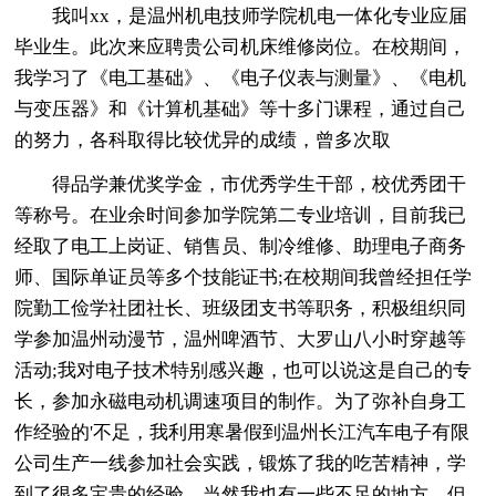
我叫xx，是温州机电技师学院机电一体化专业应届
毕业生。此次来应聘贵公司机床维修岗位。在校期间，
我学习了《电工基础》、《电子仪表与测量》、《电机
与变压器》和《计算机基础》等十多门课程，通过自己
的努力，各科取得比较优异的成绩，曾多次取
得品学兼优奖学金，市优秀学生干部，校优秀团干
等称号。在业余时间参加学院第二专业培训，目前我已
经取了电工上岗证、销售员、制冷维修、助理电子商务
师、国际单证员等多个技能证书;在校期间我曾经担任学
院勤工俭学社团社长、班级团支书等职务，积极组织同
学参加温州动漫节，温州啤酒节、大罗山八小时穿越等
活动;我对电子技术特别感兴趣，也可以说这是自己的专
长，参加永磁电动机调速项目的制作。为了弥补自身工
作经验的'不足，我利用寒暑假到温州长江汽车电子有限
公司生产一线参加社会实践，锻炼了我的吃苦精神，学
到了很多宝贵的经验。当然我也有一些不足的地方，但