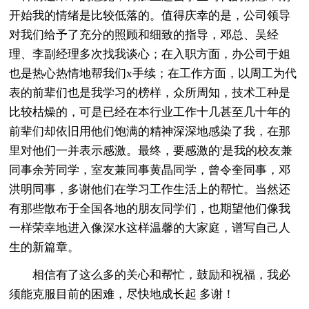
开始我的情绪是比较低落的。值得庆幸的是，公司领导
对我们给予了充分的照顾和细致的指导，邓总、吴经
理、李副经理多次找我谈心；在入职方面，办公司于姐
也是热心热情地帮我们x手续；在工作方面，以周工为代
表的前辈们也是我学习的榜样，众所周知，技术工种是
比较枯燥的，可是已经在本行业工作十几甚至几十年的
前辈们却依旧用他们饱满的精神深深地感染了我，在那
里对他们一并表示感激。最终，要感激的'是我的校友兼
同事余芳同学，室友兼同事黄晶同学，曾令奎同事，邓
洪明同事，多谢他们在学习工作生活上的帮忙。当然还
有那些散布于全国各地的朋友同学们，也期望他们像我
一样荣幸地进入像深水这样温馨的大家庭，谱写自己人
生的新篇章。
相信有了这么多的关心和帮忙，鼓励和祝福，我必
须能克服目前的困难，尽快地成长起 多谢！