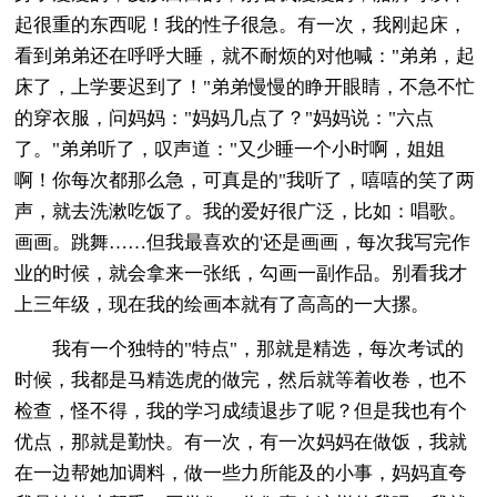
起很重的东西呢！我的性子很急。有一次，我刚起床，
看到弟弟还在呼呼大睡，就不耐烦的对他喊："弟弟，起
床了，上学要迟到了！"弟弟慢慢的睁开眼睛，不急不忙
的穿衣服，问妈妈："妈妈几点了？"妈妈说："六点
了。"弟弟听了，叹声道："又少睡一个小时啊，姐姐
啊！你每次都那么急，可真是的"我听了，嘻嘻的笑了两
声，就去洗漱吃饭了。我的爱好很广泛，比如：唱歌。
画画。跳舞……但我最喜欢的'还是画画，每次我写完作
业的时候，就会拿来一张纸，勾画一副作品。别看我才
上三年级，现在我的绘画本就有了高高的一大摞。
我有一个独特的"特点"，那就是精选，每次考试的
时候，我都是马精选虎的做完，然后就等着收卷，也不
检查，怪不得，我的学习成绩退步了呢？但是我也有个
优点，那就是勤快。有一次，有一次妈妈在做饭，我就
在一边帮她加调料，做一些力所能及的小事，妈妈直夸