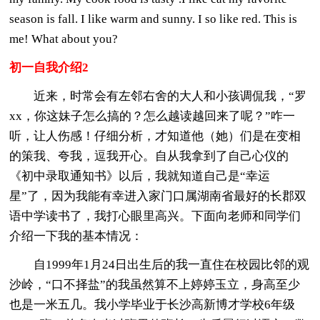
season is fall. I like warm and sunny. I so like red. This is
me! What about you?
初一自我介绍2
近来，时常会有左邻右舍的大人和小孩调侃我，“罗
xx，你这妹子怎么搞的？怎么越读越回来了呢？”咋一
听，让人伤感！仔细分析，才知道他（她）们是在变相
的策我、夸我，逗我开心。自从我拿到了自己心仪的
《初中录取通知书》以后，我就知道自己是“幸运
星”了，因为我能有幸进入家门口属湖南省最好的长郡双
语中学读书了，我打心眼里高兴。下面向老师和同学们
介绍一下我的基本情况：
自1999年1月24日出生后的我一直住在校园比邻的观
沙岭，“口不择盐”的我虽然算不上婷婷玉立，身高至少
也是一米五几。我小学毕业于长沙高新博才学校6年级