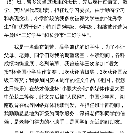
（5）班，曾多次当过班里的班长，先后履行过语文、数
学、英语课代表职责，担任过学习委员。由于勤奋学习
和表现突出，小学阶段的我多次被评为学校的“优秀学
生”和“优秀干部”；特别是5年级、6年级，相继被评选为
岳麓区“三好学生”和长沙市“三好学生”。
我是一名勤奋刻苦、品学兼优的好学生，为了不让
父母、老师、同学们对我的期望落空，在读期间，各科
成绩均衡发展，名列前茅。我曾连续三次参加 “语文
报”杯全国小学生作文赛，1次获评省级奖，2次获评国家
级二等奖；我参加国庆60周年的征文作品《祖国，祝您
生日快乐》在兢才修业杯“小眼大变化”多媒体作品大赛
中荣获二等奖，此文先后被“人民网”、中国少年网、湖
南教育在线等网络媒体转载刊发。在担任班干部期间，
我勤勤恳恳地为班级为同学服务，深得老师和同学的信
赖，是老师们得力的小助手，是同学们亲近的好朋友。