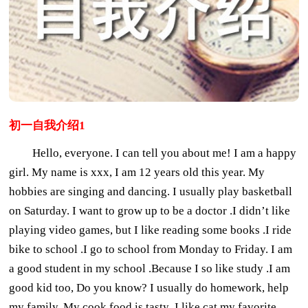
初一自我介绍1
Hello, everyone. I can tell you about me! I am a happy
girl. My name is xxx, I am 12 years old this year. My
hobbies are singing and dancing. I usually play basketball
on Saturday. I want to grow up to be a doctor .I didn’t like
playing video games, but I like reading some books .I ride
bike to school .I go to school from Monday to Friday. I am
a good student in my school .Because I so like study .I am
good kid too, Do you know? I usually do homework, help
my family. My cook food is tasty .I like cat my favorite