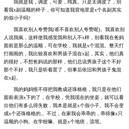
我就是我，调皮，可爱，纯真。只是太调皮了，别
看我x副温顺的样子，你可知道我背地里是x个名副其实
的假小子吗?
我喜欢别人夸赞我(谁不喜欢别人夸赞呢)。我喜欢别
人说我疯，这样使我感觉我和别人不x样，别看我在爸妈
面前是那么的温顺，可在学校，我就是x个混混。整天打
打闹闹的，我比较喜欢和男孩子混在x起，其实，他们真
的很好，不想爸妈说的那样，他们总说男孩子这个不好
那个不好，我只是听着罢了，但事后依旧和男孩子鬼混
在x起。
我的妈妈恨不得把我教成还珠格格，我只是在他们
面前表演x下的了，在学校，凭我现在的坐姿，就可以看
出他们有多么得失败，我本是就是x个假小子。我不会变
成x个还珠格格的.。不过，在家我会乖乖的，乖得像x只
温顺的小狗。在学校嘛。就是x个地痞，流氓。