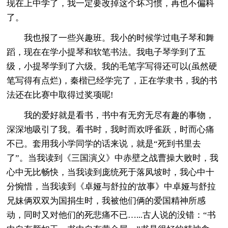
现在上中学了，我一定要改掉这个坏习惯，再也不偏科
了。
我也报了一些兴趣班。我小的时候学过电子琴和舞
蹈，现在在学小提琴和软笔书法。我电子琴学到了五
级，小提琴学到了六级。我的毛笔字写得还可以(虽然硬
笔写得有点烂)，秦楷已经学完了，正在学隶书，我的书
法还在比赛中取得过奖项呢!
我的爱好就是看书，书中有无穷无尽有趣的事物，
深深地吸引了我。看书时，我时而欢呼雀跃，时而心痛
不已。套用我小学同学的话来说，就是“死到书里去
了”。当我读到《三国演义》中赤壁之战曹操大败时，我
心中无比畅快，当我读到庞统死于落凤坡时，我心中十
分惋惜，当我读到《卓娅与舒拉的'故事》中卓娅与舒拉
兄妹俩双双为国捐生时，我被他们俩的爱国精神所感
动，同时又对他们的死悲痛不已…...古人说的没错：“书