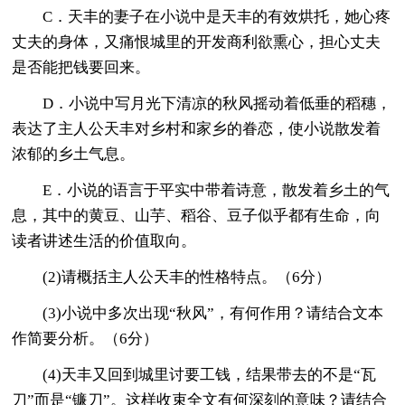
C．天丰的妻子在小说中是天丰的有效烘托，她心疼
丈夫的身体，又痛恨城里的开发商利欲熏心，担心丈夫
是否能把钱要回来。
D．小说中写月光下清凉的秋风摇动着低垂的稻穗，
表达了主人公天丰对乡村和家乡的眷恋，使小说散发着
浓郁的乡土气息。
E．小说的语言于平实中带着诗意，散发着乡土的气
息，其中的黄豆、山芋、稻谷、豆子似乎都有生命，向
读者讲述生活的价值取向。
(2)请概括主人公天丰的性格特点。（6分）
(3)小说中多次出现“秋风”，有何作用？请结合文本
作简要分析。（6分）
(4)天丰又回到城里讨要工钱，结果带去的不是“瓦
刀”而是“镰刀”。这样收束全文有何深刻的意味？请结合