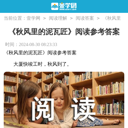
>
>
>
当前位置：
壹学网
阅读理解
阅读答案
《秋风里
的泥瓦匠》阅读参考答案
《秋风里的泥瓦匠》阅读参考答案
时间：2024-08-30 08:23:33
《秋风里的泥瓦匠》阅读参考答案
大厦快竣工时，秋风到了。