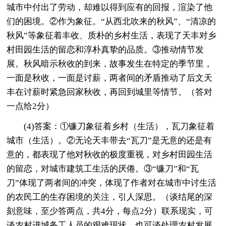
城市中付出了劳动，却难以得到应有的回报，渲染了他
们的困境。②作为象征。“从西北吹来的秋风”、“清凉的
秋风”等象征着丰收、质朴的乡村生活，表现了天丰对乡
村田园生活的留恋和淳朴真挚的品质。③推动情节发
展。秋风暗示秋收的到来，故事发生在特定的季节里，
一面是秋收，一面是讨薪，两者间的矛盾推动了后文天
丰在讨薪时紧急回家秋收，再回到城里等情节。（答对
一点给2分）
(4)答案：①镰刀象征着乡村（生活），瓦刀象征着
城市（生活）。②无论天丰带去“瓦刀”是无意的还是有
意的，都表现了他对秋收的极度重视，对乡村田园生活
的留恋，对城市建筑工生活的厌倦。③“镰刀”和“瓦
刀”体现了两者间的冲突，体现了作者对在城市中讨生活
的农民工的生存困境的关注，引人深思。（谈结尾的深
刻意味，至少答两点，共4分，每点2分）联系现实，可
谈农村进城务工人员的艰难现状，也可谈处理农村发展