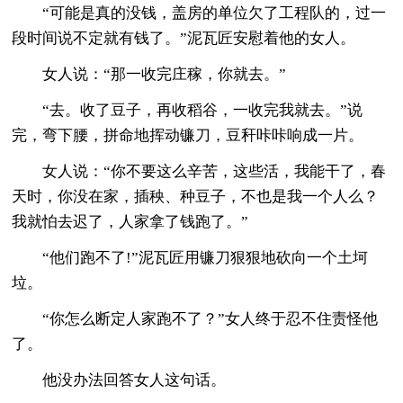
“可能是真的没钱，盖房的单位欠了工程队的，过一
段时间说不定就有钱了。”泥瓦匠安慰着他的女人。
女人说：“那一收完庄稼，你就去。”
“去。收了豆子，再收稻谷，一收完我就去。”说
完，弯下腰，拼命地挥动镰刀，豆秆咔咔响成一片。
女人说：“你不要这么辛苦，这些活，我能干了，春
天时，你没在家，插秧、种豆子，不也是我一个人么？
我就怕去迟了，人家拿了钱跑了。”
“他们跑不了!”泥瓦匠用镰刀狠狠地砍向一个土坷
垃。
“你怎么断定人家跑不了？”女人终于忍不住责怪他
了。
他没办法回答女人这句话。