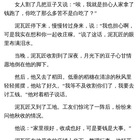
女人割了几把豆子又说：“唉，我就是担心人家拿了
钱跑了，你吃了那么多苦不是白吃了？”
泥瓦匠停下来，慢慢转过身来，说：“我也担心啊，
可是我实在想和你一起收庄稼。”说了这话，泥瓦匠的眼
里布满泪水。
当晚，泥瓦匠收割到了深夜，月光下的豆子心甘情
愿地倒在他的脚下。
然后，他又去了稻田。低垂的稻穗在清凉的秋风里
轻轻摇摆，他站了好久。“我等不及收割你们了，我要去
讨工钱。”他对着稻子说话。
泥瓦匠又到了工地。工友们惊诧了一阵后，纷纷来
问他秋收的情况。
他说：“家里很好，收成也好，可是要钱是大事。”