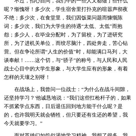
不过，扣心自问，我们中的一些人又都做了些什么
呢？惭愧呀！多少次，学生宿舍里打扑克的喧嚣声彻夜
不绝；多少次，在食堂里，我们因饭菜问题而慷慨陈
词；多少次，我们为大学生的待遇“太低、太低”而抱
怨；多少人，在毕业分配时，为了留校，为了进研究
所，为了进机关单位，而绞尽脑汁，四处奔走，苦心钻
营。但在争论所谓“人生的价值”时，却能满口马列，大
谈奉献！……这个切，与“骄子”的称号，与人民和人民
战士心目中的大学生形象，与大学生应有的形象，有着
怎样的天壤之别呀！
在战场上，我曾问一位战士：“为什么在战斗间隙，
还坚持学习？'他诚恳地说：“我们这些扛枪杆子的，如果
不抓紧学点东西，日后退伍回到地方能干什么呢？是
的，也许我明天就会牺牲，但只要还有生还的希望，我
今天就要学习。”
面对英雄们如饥似渴地学习精神，我想了很多。我