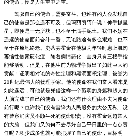
的使命，便是人生重中之重。
驾驭自己的使命，需要奋斗。也许有的人会发现自
己的使命是那么遥不可及，但玛丽凯阿什说：伸手抓星
星，即便是一无所获，也不至于满手泥土。我们不妨在
遥远的使命面前奋斗一番，无论路途有多么艰难，也不
至于在原地终老。史蒂芬霍金在他极为年轻时患上肌肉
萎缩性侧索硬化症，随着病情恶化，全身只有三根手指
能够活动，但是，在他生前为物理学做出了如此巨大的
贡献：证明相对论的奇性定理和黑洞面积定理，被誉为
20世纪最伟大的物理学家。他的使命在我们常人看来是
如此遥远，可他就是凭借这样一个羸弱的身躯和超人的
大脑完成了自己的使命，我们还有什么理由不去为使命
前行呢？也许我们没有雷锋为人民服务的大公无私，没
有警察消防员不顾生死的使命职责，没有霍金远超常人
的大脑，但我们又为何不去尽好自己平日里的一点点责
任呢？积少成多也就可能把握了自己的使命，目标明