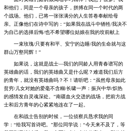
和他们，同是一个母亲的孩子，拼搏在同一个时代的两
个战场。他们，已将一张张满分的人生答卷奉献给母
亲。正像他们在诗中写的：“如果我在战斗中牺牲/我决不
为自己的选择后悔/也不希望哪位姑娘在我的坟前献上
一束玫瑰/只要有和平、安宁的边睡/我的生命就与这
群山万壑同辉！”
如果说，这就是战士—我们的同龄人用青春谱写的
英雄曲的话，我们的英雄曲又是什么呢？难道我们后方
的青年，就没有英雄曲吗？不！请听吧：“虽然母亲如此
贫穷/儿女对她的爱毫不含糊/长啸一声：振兴中华/炽热
的感情发自灵魂深处。”南疆血火交迸的战场，把前方战
士和后方青年的心紧紧地连在了一起。
在和战士告别的时候，一位侦察兵恳求我的同
学：“给我写首诗吧。”那位同学说：“今天来不及了，等