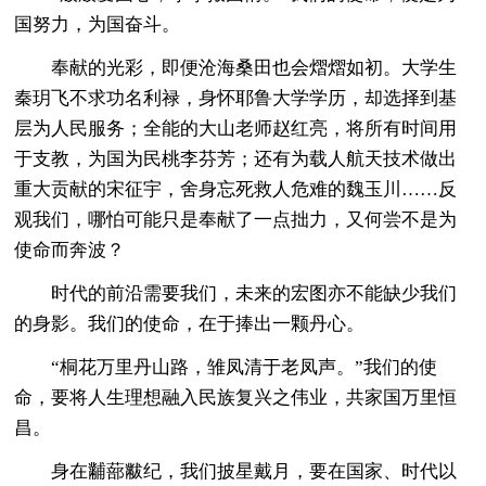
国努力，为国奋斗。
奉献的光彩，即便沧海桑田也会熠熠如初。大学生
秦玥飞不求功名利禄，身怀耶鲁大学学历，却选择到基
层为人民服务；全能的大山老师赵红亮，将所有时间用
于支教，为国为民桃李芬芳；还有为载人航天技术做出
重大贡献的宋征宇，舍身忘死救人危难的魏玉川……反
观我们，哪怕可能只是奉献了一点拙力，又何尝不是为
使命而奔波？
时代的前沿需要我们，未来的宏图亦不能缺少我们
的身影。我们的使命，在于捧出一颗丹心。
“桐花万里丹山路，雏凤清于老凤声。”我们的使
命，要将人生理想融入民族复兴之伟业，共家国万里恒
昌。
身在黼蔀黻纪，我们披星戴月，要在国家、时代以