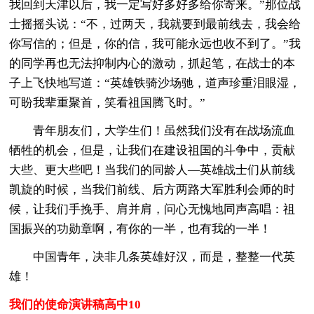
我回到天津以后，我一定写好多好多给你寄来。”那位战
士摇摇头说：“不，过两天，我就要到最前线去，我会给
你写信的；但是，你的信，我可能永远也收不到了。”我
的同学再也无法抑制内心的激动，抓起笔，在战士的本
子上飞快地写道：“英雄铁骑沙场驰，道声珍重泪眼湿，
可盼我辈重聚首，笑看祖国腾飞时。”
青年朋友们，大学生们！虽然我们没有在战场流血
牺牲的机会，但是，让我们在建设祖国的斗争中，贡献
大些、更大些吧！当我们的同龄人—英雄战士们从前线
凯旋的时候，当我们前线、后方两路大军胜利会师的时
候，让我们手挽手、肩并肩，问心无愧地同声高唱：祖
国振兴的功勋章啊，有你的一半，也有我的一半！
中国青年，决非几条英雄好汉，而是，整整一代英
雄！
我们的使命演讲稿高中10