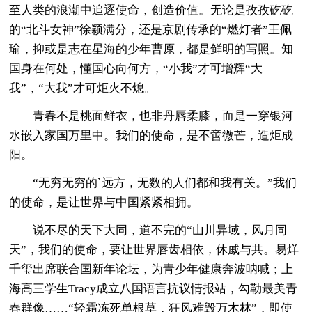
至人类的浪潮中追逐使命，创造价值。无论是孜孜矻矻
的“北斗女神”徐颖满分，还是京剧传承的“燃灯者”王佩
瑜，抑或是志在星海的少年曹原，都是鲜明的写照。知
国身在何处，懂国心向何方，“小我”才可增辉“大
我”，“大我”才可炬火不熄。
青春不是桃面鲜衣，也非丹唇柔膝，而是一穿银河
水嵌入家国万里中。我们的使命，是不啻微芒，造炬成
阳。
“无穷无穷的`远方，无数的人们都和我有关。”我们
的使命，是让世界与中国紧紧相拥。
说不尽的天下大同，道不完的“山川异域，风月同
天”，我们的使命，要让世界唇齿相依，休戚与共。易烊
千玺出席联合国新年论坛，为青少年健康奔波呐喊；上
海高三学生Tracy成立八国语言抗议情报站，勾勒最美青
春群像……“轻霜冻死单根草，狂风难毁万木林”，即使