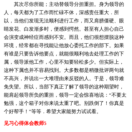
其次尽你所能；主动替领导分担重担。身为领导的
人，每天都为了工作而忙碌不休，深感责任重大．所
以，当他们发现无法顺利进行工作，而又肩膀僵硬、眼
睛发花、白发渐多时，便感到愕然。甚至有人担心自己
会演变成神经症而感到不安。而且，他们很想摆脱这种
环境，经常都在寻找能让他放心委托工作的部下。如果
有谁是只要告诉他要点，就能很顺利地去处理工作的下
属，领导派他工作，心里不知要轻松多少。但实际上，
这种下属也并不容易找到。大多数都是稍微批评两句就
不高兴，并说出一大堆理由来反驳的人。于是，领导难
免失望。所以，当部下真正了解了领导的这种期望时，
能肩起领导所负的重担，领导一定会惊喜地说：“不要太
勉强，这个箱子对你来说太重了吧。别跌倒了！你真是
个好帮手！”等等．希望大家能努力试试看。
见习心得体会教师5