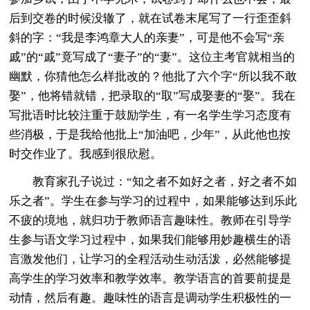
后到交卷的时候没辙了，就在试卷末尾写了一行歪歪斜
斜的字：“我是李鸿章大人的亲妻”，可是他不会写“亲
戚”的“戚”竟写成了“妻子”的“妻”。这位主考官就相当的
幽默，你猜他怎么样批改的？他批了六个字“所以我不敢
娶”，他将错就错，把录取的“取”写成娶妻的“娶”。我在
写批语时比较注重于鼓励学生，有一名学生学习态度有
些消极，于是我给他批上“加油吧，少年”，从此他也按
时交作业了。我感到很欣慰。
教育家孔子说过：“知之者不如好之者，好之者不如
乐之者”。学生在参与学习的过程中，如果能够达到乐此
不疲的境地，就归功于教师语言趣味性。教师在引导学
生参与语文学习过程中，如果我们能够用妙趣横生的语
言激发他们，让学习的全程活动生动活泼，必然能够提
高学生的学习效率和教学效率。教学语言的首要前提是
动情，然后有趣。趣味性的语言是调动学生积极性的一