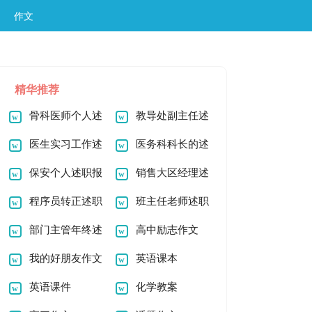
作文
精华推荐
骨科医师个人述
教导处副主任述
职报告,骨科医生述
医生实习工作述
职报告
医务科科长的述
职报告
职报告
保安个人述职报
职述廉报告
销售大区经理述
告
程序员转正述职
职报告
班主任老师述职
报告
部门主管年终述
报告最新
高中励志作文
职报告
我的好朋友作文
英语课本
二年级
英语课件
化学教案