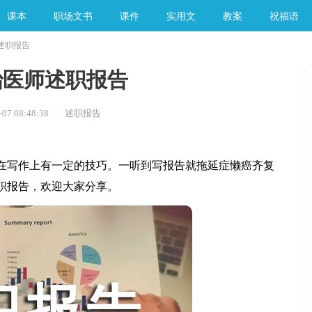
课本
职场文书
课件
实用文
教案
祝福语
述职报告
手工素材
治医师述职报告
07 08:48:38
述职报告
写作上有一定的技巧。一听到写报告就拖延症懒癌齐复
职报告，欢迎大家分享。