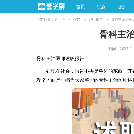
首页
试题
报告
当前位置：
壹学网
>
报告
>
述职报告
>
骨科主治医师
阅读理解
亲子教育
骨科主
时间：2025-04-
骨科主治医师述职报告
在现在社会，报告不再是罕见的东西，其在
发？下面是小编为大家整理的骨科主治医师述