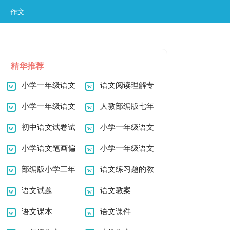
作文
精华推荐
小学一年级语文
语文阅读理解专
阅读练习题
小学一年级语文
项练习题
人教部编版七年
暑假作业练习题
初中语文试卷试
级下册语文课外古诗
小学一年级语文
题
小学语文笔画偏
阅读练习题
阅读练习题
小学一年级语文
旁模拟题
部编版小学三年
暑假作业练习题
语文练习题的教
级语文上册第六单元
语文试题
学设计范文
语文教案
测试题及答案
语文课本
语文课件