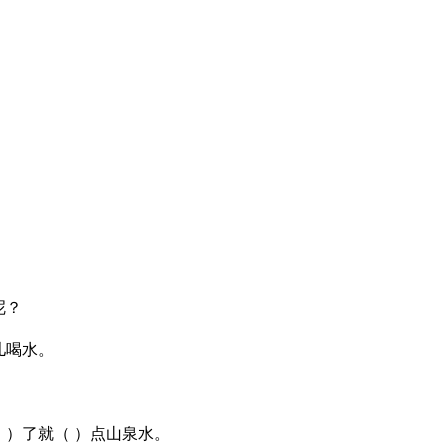
呢？
儿喝水。
）了就（ ）点山泉水。