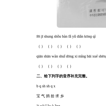
fēi jī shung shǒu bàn fǎ yǔ diǎn kōnɡ qì
（ ） （ ） （ ） （ ） （ ）
qiān shān wàn shuǐ dōng xi míng bāi xué shēn
（ ） （ ） （ ） （ ）
二、给下列字的音序补充完整。
b q sh sh q x
宝 气 捎 拾 求 乡
ài uái ǐ ǎo ù ǎnɡ