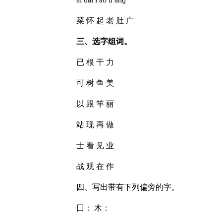
菜 怀 起 老 肚 广
三、选字组词。
已 根 干 力
可 树 鱼 美
以 跟 竿 丽
站 现 再 做
士 看 见 业
战 观 在 作
四、写出带有下列偏旁的字。
囗： 木：