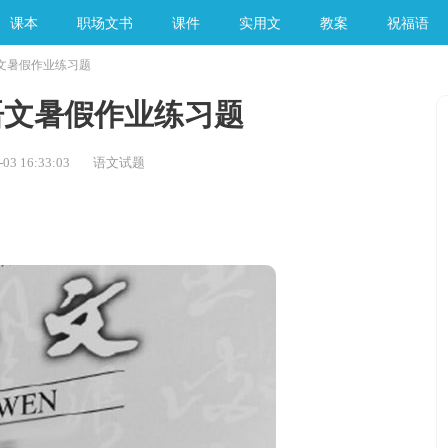
课本
职场文书
课件
实用文
教案
祝福语
文暑假作业练习题
手工素材
语文暑假作业练习题
03 16:33:03
语文试题