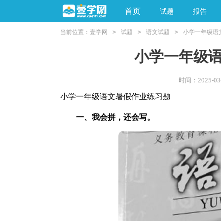
首页
试题
报告
当前位置：
壹学网
>
试题
>
语文试题
>
小学一年级语
阅读理解
亲子教育
小学一年级
时间：2025-03-
小学一年级语文暑假作业练习题
一、我会拼，还会写。