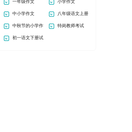
一年级作文
小学作文
中小学作文
八年级语文上册
中秋节的小学作
《日历》教案教学设
特岗教师考试
文300字
初一语文下册试
计
《小学语文》试题及
题及答案
答案