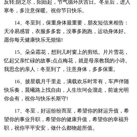
反转;阴之尽，阳始起，节气循环庆吉日。冬至后，进入
寒冬，多注意保暖。祝你节日快乐。
14、冬至到，保重身体最重要，朋友短信来相告：
天冷易感冒，衣服多多套，没事多跑跑，运动身体好。
愿你每天健康快乐无烦恼!
15、朵朵霜花，想到儿时窗上的剪纸。片片雪花，
忆起父亲忙碌的故事;点点梅花，就是母亲教我的小诗。
我思念的亲人：冬至到了，注意身体，多多保重。
16、披星载月千里走，满载欢乐时常有，车声伴随
快乐奏，晨曦路上找自由，人生坎坷会溜走，前途光明
你会有，祝你与快乐长斯守!
17、冬至，好运纷纷而至，希望你的财运升值，希
望你的事业升职，希望你的健康升值，希望你的幸福升
职，祝你平平安安，做什么都物超所值。