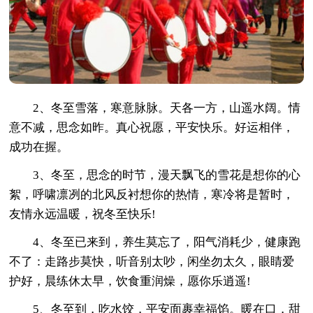
2、冬至雪落，寒意脉脉。天各一方，山遥水阔。情
意不减，思念如昨。真心祝愿，平安快乐。好运相伴，
成功在握。
3、冬至，思念的时节，漫天飘飞的雪花是想你的心
絮，呼啸凛冽的北风反衬想你的热情，寒冷将是暂时，
友情永远温暖，祝冬至快乐!
4、冬至已来到，养生莫忘了，阳气消耗少，健康跑
不了：走路步莫快，听音别太吵，闲坐勿太久，眼睛爱
护好，晨练休太早，饮食重润燥，愿你乐逍遥!
5、冬至到，吃水饺，平安面裹幸福馅。暖在口，甜