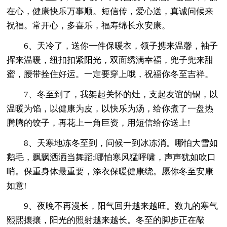
在心，健康快乐万事顺。短信传，爱心送，真诚问候来
祝福。常开心，多喜乐，福寿绵长永安康。
6、天冷了，送你一件保暖衣，领子携来温馨，袖子
挥来温暖，纽扣扣紧阳光，双面绣满幸福，兜子兜来甜
蜜，腰带拴住好运。一定要穿上哦，祝福你冬至吉祥。
7、冬至到了，我架起关怀的灶，支起友谊的锅，以
温暖为馅，以健康为皮，以快乐为汤，给你煮了一盘热
腾腾的饺子，再花上一角巨资，用短信给你送上!
8、天寒地冻冬至到，问候一到冰冻消。哪怕大雪如
鹅毛，飘飘洒洒当舞蹈;哪怕寒风猛呼啸，声声犹如吹口
哨。保重身体最重要，添衣保暖健康绕。愿你冬至安康
如意!
9、夜晚不再漫长，阳气回升越来越旺。数九的寒气
熙熙攘攘，阳光的照射越来越长。冬至的脚步正在敲