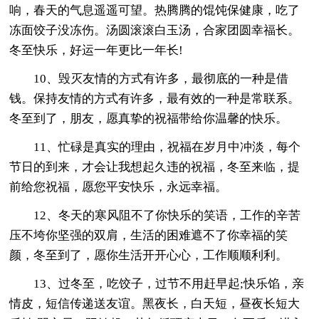
响，春天的气息遥遥可望。热腾腾的馄饨保健康，吃了
冻面饺子没冻伤。汤圆滚滚白玉汤，合家团圆幸福长。
冬至快乐，好运一年更比一年长!
10、毁灭友情的方式有许多，最彻底的一种是借
钱。保持友情的方式有许多，最有效的一种是常联系。
冬至到了，朋友，愿真挚的祝福带给你温馨的快乐。
11、忙碌是真实的理由，祝福在岁月中冲淡，每个
节日的到来，才会让我想起久违的祝福，冬至来临，提
前给您祝福，愿您平安快乐，永远幸福。
12、冬天的寒风阻不了你快乐的笑语，工作的辛苦
压不垮你坚强的双肩，生活的困难遮不了你幸福的笑
颜，冬至到了，愿你生活开开心心，工作顺顺利利。
13、过冬至，吃饺子，过节不用赶早起;快乐馅，亲
情皮，短信传递送友谊。黑夜长，白天短，昼夜长短大