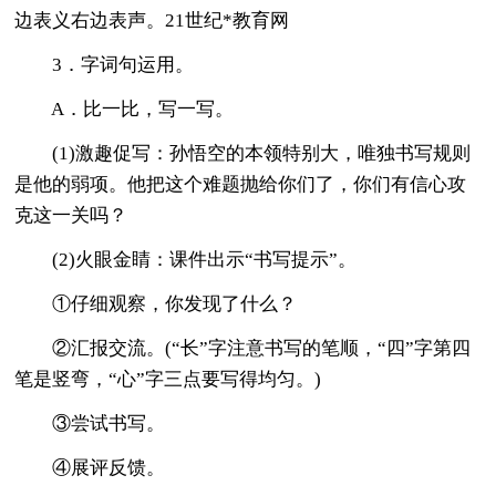
边表义右边表声。21世纪*教育网
3．字词句运用。
A．比一比，写一写。
(1)激趣促写：孙悟空的本领特别大，唯独书写规则
是他的弱项。他把这个难题抛给你们了，你们有信心攻
克这一关吗？
(2)火眼金睛：课件出示“书写提示”。
①仔细观察，你发现了什么？
②汇报交流。(“长”字注意书写的笔顺，“四”字第四
笔是竖弯，“心”字三点要写得均匀。)
③尝试书写。
④展评反馈。