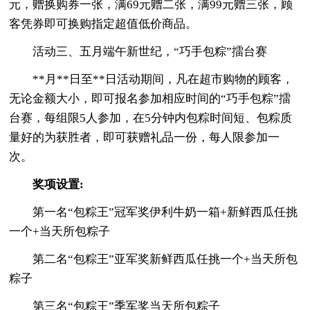
元，赠换购券一张，满69元赠二张，满99元赠三张，顾
客凭券即可换购指定超值低价商品。
活动三、五月端午新世纪，“巧手包粽”擂台赛
**月**日至**日活动期间，凡在超市购物的顾客，
无论金额大小，即可报名参加相应时间的“巧手包粽”擂
台赛，每组限5人参加，在5分钟内包粽时间短、包粽质
量好的为获胜者，即可获赠礼品一份，每人限参加一
次。
奖项设置:
第一名“包粽王”冠军奖伊利牛奶一箱+新鲜西瓜任挑
一个+当天所包粽子
第二名“包粽王”亚军奖新鲜西瓜任挑一个+当天所包
粽子
第三名“包粽王”季军奖当天所包粽子