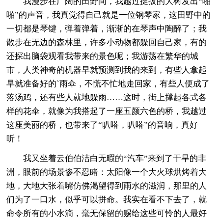
我漫步在广阔的田野间，我越过挺拔的大树发出“啪
啪”的声音，我真觉得自己就是一位钢琴家，这田野中的
一切都是琴键，弹着弹着，渐渐的在琴声中陶醉了；我
散步在无边的森林里，许多小动物都躲回自己家，有的
还探出脑袋观看我带来的景色呢；我游荡在繁华的城
市，人类神奇的机器早就预测到我的来到，有些人拿起
早就准备好的`雨伞，不慌不忙地走回家，有些人便成了
落汤鸡，还有些人就地躲雨……这时，街上撑起各式各
样的花伞，就像为我搭起了一座五颜六色的桥，我越过
这座美丽的桥，也带来了“叭嗒，叭嗒”的音响，真好
听！
我又坐着云伯伯洁白无暇的“汽车”来到了干旱的非
洲，眼前的场景惨不忍睹：太阳像一个大火球烘烤着大
地，大地大张着嘴仿佛渴望得到雨水的滋润，那里的人
们为了一口水，似乎可以拼命。我实在看不下去了，就
命令所有的小水滴，毫无保留的赐给这些可怜的人最好