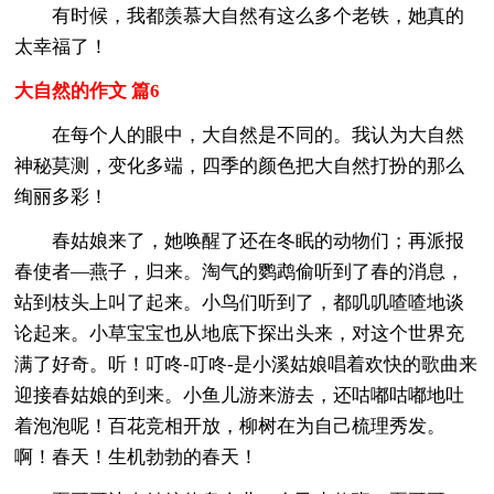
有时候，我都羡慕大自然有这么多个老铁，她真的
太幸福了！
大自然的作文 篇6
在每个人的眼中，大自然是不同的。我认为大自然
神秘莫测，变化多端，四季的颜色把大自然打扮的那么
绚丽多彩！
春姑娘来了，她唤醒了还在冬眠的动物们；再派报
春使者—燕子，归来。淘气的鹦鹉偷听到了春的消息，
站到枝头上叫了起来。小鸟们听到了，都叽叽喳喳地谈
论起来。小草宝宝也从地底下探出头来，对这个世界充
满了好奇。听！叮咚-叮咚-是小溪姑娘唱着欢快的歌曲来
迎接春姑娘的到来。小鱼儿游来游去，还咕嘟咕嘟地吐
着泡泡呢！百花竞相开放，柳树在为自己梳理秀发。
啊！春天！生机勃勃的春天！