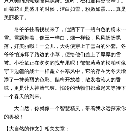
只只美丽的蝴蝶随风飘舞。这时，松柏显得更苍翠了。
而菊花正是盛开的时候，洁白如雪，粉嫩如霞……真是
美丽极了。
冬爷爷拄着拐杖来了，他洒下了一瓶白色的粉末---
雪。雪飘舞着，像玉一样白，烟一样轻，风风扬扬飘
落，好美丽哦！一会儿，大树便穿上了雪白的外套。冬
爷爷怕冻坏了路边的小草，便给他们盖上了厚厚的雪
被。小松鼠正在匆匆的找坚果呢！郁郁葱葱的松柏树像
守卫边疆的战士一样矗立在寒风中，它的存在为冬天增
添了一抹美丽的色彩。腊梅开放着，散发着沁人的香
味，更是让人神清气爽。怕冷的动物们都藏起来等待下
一个春天的到来。
大自然，你就像一个智慧精灵，带着我永远探索你
的奥秘！
【大自然的作文】相关文章：