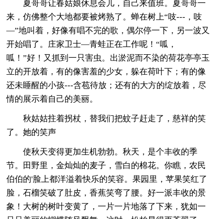
夏哥哥让春姑娘休息会儿，自己来值班。夏哥哥一
来，仿佛整个大地都要被烤熟了。蝉在树上“吱---，吱
—”地叫着，好像有唱不完的歌，偶尔停一下，另一波又
开始唱了。庄家卫士—青蛙正在工作呢！“呱，
呱！”好！又抓到一只害虫。出淤泥而不染的荷花亭亭玉
立的开放着，有的像害羞的少女，躲在荷叶下；有的像
还未睡醒的小孩---含苞待放；还有的大方的绽放着，尽
情的展示着自己的美丽。
秋姑姑拄着拐杖，替我们把蚊子赶走了，慈祥的笑
了。她的笑声
使秋天变得更加生机勃勃。秋天，是个丰收的季
节。田野里，金灿灿的麦子，雪白的棉花。你瞧，农民
伯伯的'脸上都洋溢着快乐的笑容。果园里，苹果笑红了
脸，石榴笑破了肚皮，香蕉笑弯了腰。好一派丰收的景
象！大树的树叶变黄了，一片一片地落了下来，犹如一