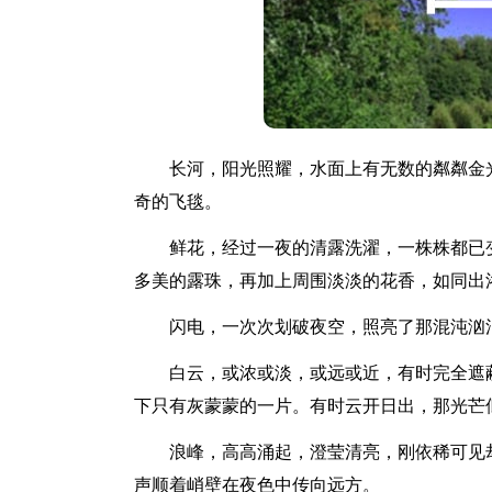
长河，阳光照耀，水面上有无数的粼粼金光
奇的飞毯。
鲜花，经过一夜的清露洗濯，一株株都已变
多美的露珠，再加上周围淡淡的花香，如同出
闪电，一次次划破夜空，照亮了那混沌汹涌
白云，或浓或淡，或远或近，有时完全遮蔽
下只有灰蒙蒙的一片。有时云开日出，那光芒
浪峰，高高涌起，澄莹清亮，刚依稀可见却
声顺着峭壁在夜色中传向远方。