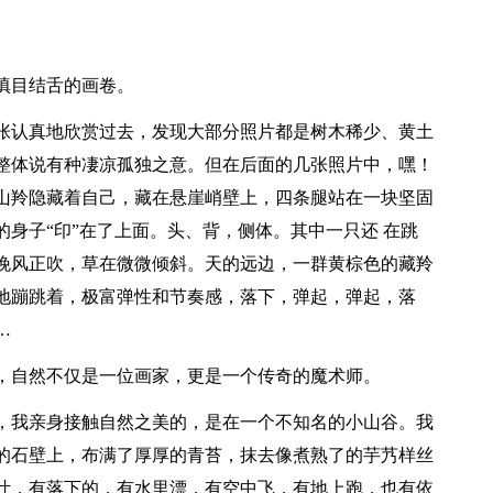
嗔目结舌的画卷。
认真地欣赏过去，发现大部分照片都是树木稀少、黄土
整体说有种凄凉孤独之意。但在后面的几张照片中，嘿！
山羚隐藏着自己，藏在悬崖峭壁上，四条腿站在一块坚固
身子“印”在了上面。头、背，侧体。其中一只还 在跳
晚风正吹，草在微微倾斜。天的远边，一群黄棕色的藏羚
地蹦跳着，极富弹性和节奏感，落下，弹起，弹起，落
…
自然不仅是一位画家，更是一个传奇的魔术师。
我亲身接触自然之美的，是在一个不知名的小山谷。我
的石壁上，布满了厚厚的青苔，抹去像煮熟了的芋艿样丝
叶，有落下的，有水里漂，有空中飞，有地上跑，也有依