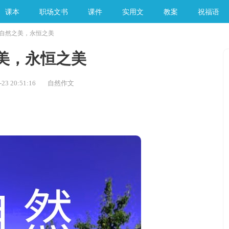
课本
职场文书
课件
实用文
教案
祝福语
自然之美，永恒之美
手工素材
美，永恒之美
23 20:51:16
自然作文