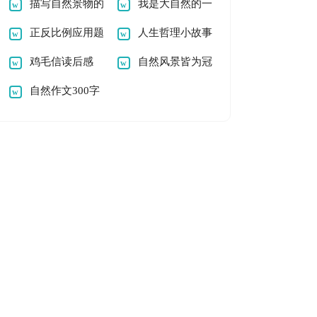
笔
描写自然景物的
我是大自然的一
作文400字
正反比例应用题
员作文
人生哲理小故事
教学设计
鸡毛信读后感
读后感
自然风景皆为冠
自然作文300字