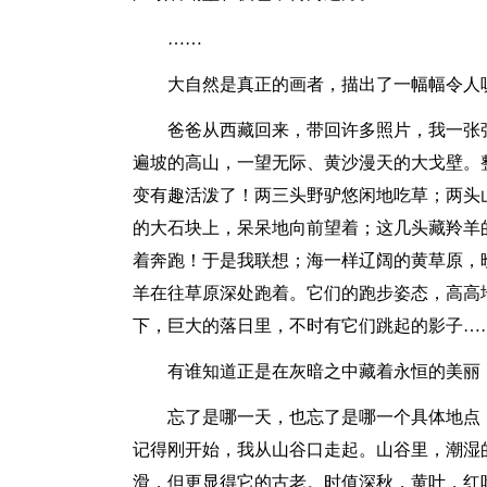
……
大自然是真正的画者，描出了一幅幅令人
爸爸从西藏回来，带回许多照片，我一张张
遍坡的高山，一望无际、黄沙漫天的大戈壁。
变有趣活泼了！两三头野驴悠闲地吃草；两头
的大石块上，呆呆地向前望着；这几头藏羚羊的
着奔跑！于是我联想；海一样辽阔的黄草原，
羊在往草原深处跑着。它们的跑步姿态，高高
下，巨大的落日里，不时有它们跳起的影子…
有谁知道正是在灰暗之中藏着永恒的美丽，
忘了是哪一天，也忘了是哪一个具体地点，
记得刚开始，我从山谷口走起。山谷里，潮湿
滑，但更显得它的古老。时值深秋，黄叶，红