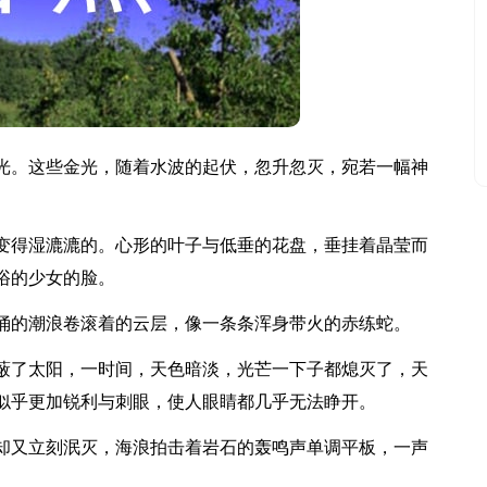
。这些金光，随着水波的起伏，忽升忽灭，宛若一幅神
得湿漉漉的。心形的叶子与低垂的花盘，垂挂着晶莹而
浴的少女的脸。
的潮浪卷滚着的云层，像一条条浑身带火的赤练蛇。
了太阳，一时间，天色暗淡，光芒一下子都熄灭了，天
似乎更加锐利与刺眼，使人眼睛都几乎无法睁开。
又立刻泯灭，海浪拍击着岩石的轰鸣声单调平板，一声