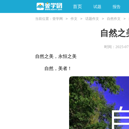
首页
试题
报告
当前位置：
壹学网
>
作文
>
话题作文
>
自然作文
>
阅读理解
亲子教育
自然之
时间：2025-07-
自然之美，永恒之美
自然，美者！