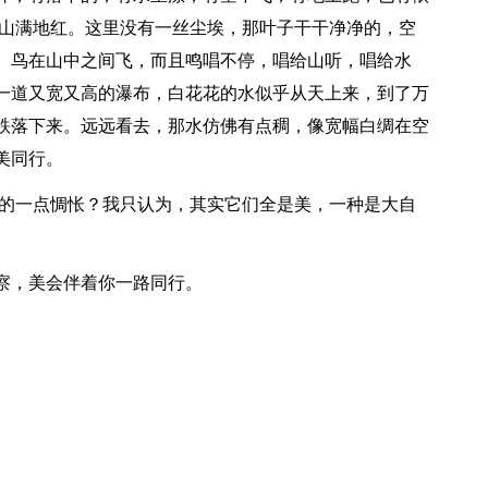
满山满地红。这里没有一丝尘埃，那叶子干干净净的，空
。鸟在山中之间飞，而且鸣唱不停，唱给山听，唱给水
一道又宽又高的瀑布，白花花的水似乎从天上来，到了万
跌落下来。远远看去，那水仿佛有点稠，像宽幅白绸在空
美同行。
的一点惆怅？我只认为，其实它们全是美，一种是大自
，美会伴着你一路同行。