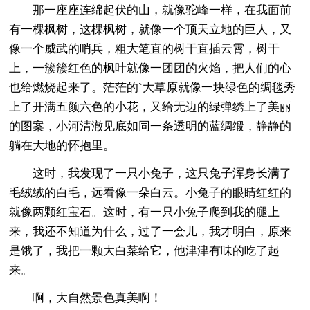
那一座座连绵起伏的山，就像驼峰一样，在我面前
有一棵枫树，这棵枫树，就像一个顶天立地的巨人，又
像一个威武的哨兵，粗大笔直的树干直插云霄，树干
上，一簇簇红色的枫叶就像一团团的火焰，把人们的心
也给燃烧起来了。茫茫的`大草原就像一块绿色的绸毯秀
上了开满五颜六色的小花，又给无边的绿弹绣上了美丽
的图案，小河清澈见底如同一条透明的蓝绸缎，静静的
躺在大地的怀抱里。
这时，我发现了一只小兔子，这只兔子浑身长满了
毛绒绒的白毛，远看像一朵白云。小兔子的眼睛红红的
就像两颗红宝石。这时，有一只小兔子爬到我的腿上
来，我还不知道为什么，过了一会儿，我才明白，原来
是饿了，我把一颗大白菜给它，他津津有味的吃了起
来。
啊，大自然景色真美啊！