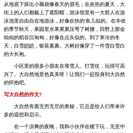
从地底下探出小脑袋像春天的眉毛；在炎热的夏天，大
街上的人们都戴上了遮阳帽，游泳馆里有一大群人在游
泳池里自由自在地游泳，好像欢快的'鱼儿似的。在丰收
的季节秋天，果园里水果累累压弯了树腰，田野上那金
灿灿的稻谷沉甸甸，好像在点头似的。到了寒冷的冬
天，白雪皑皑，银装素裹。大树好像穿了一件雪白雪白
的大长袍。
小区里的很多小朋友在堆雪人、打雪仗，玩得可高
兴了。大自然地景色真美呀！让我们一起投身到大自然
的怀抱吧。
写大自然的作文7
大自然有着无穷无尽的奥秘，它总是给人们带来许
多的遐想和启示。
在一个凉爽的夜晚，我和小伙伴在楼下玩，无意中