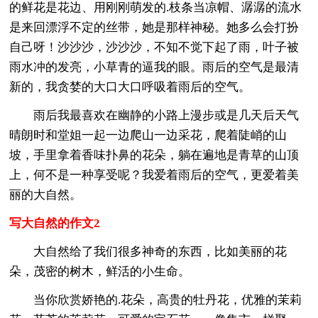
的鲜花是花边、用刚刚萌发的.枝条当凉帽、潺潺的流水
是来回漂浮不定的丝带，她是那样神秘。她多么会打扮
自己呀！沙沙沙，沙沙沙，不知不觉下起了雨，叶子被
雨水冲的发亮，小草青的逼我的眼。雨后的空气是最清
新的，我贪婪的大口大口呼吸着雨后的空气。
雨后我最喜欢在幽静的小路上漫步或是几天后天气
晴朗时和堂姐一起一边爬山一边采花，爬着陡峭的山
坡，手里拿着香味扑鼻的花朵，躺在遍地是青草的山顶
上，何不是一种享受呢？我爱着雨后的空气，更爱着美
丽的大自然。
写大自然的作文2
大自然给了我们很多神奇的东西，比如美丽的花
朵，茂密的树木，鲜活的小生命。
当你欣赏娇艳的.花朵，高贵的牡丹花，优雅的茉莉