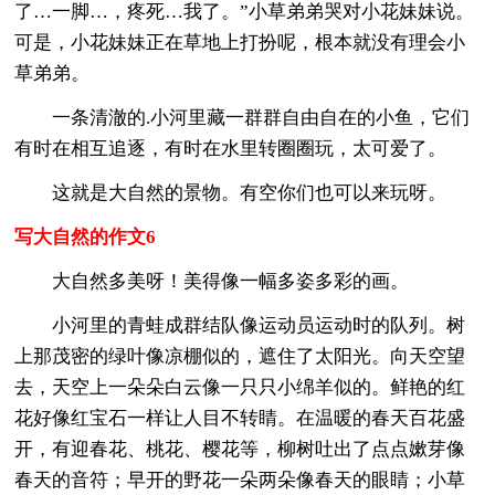
了…一脚…，疼死…我了。”小草弟弟哭对小花妹妹说。
可是，小花妹妹正在草地上打扮呢，根本就没有理会小
草弟弟。
一条清澈的.小河里藏一群群自由自在的小鱼，它们
有时在相互追逐，有时在水里转圈圈玩，太可爱了。
这就是大自然的景物。有空你们也可以来玩呀。
写大自然的作文6
大自然多美呀！美得像一幅多姿多彩的画。
小河里的青蛙成群结队像运动员运动时的队列。树
上那茂密的绿叶像凉棚似的，遮住了太阳光。向天空望
去，天空上一朵朵白云像一只只小绵羊似的。鲜艳的红
花好像红宝石一样让人目不转睛。在温暖的春天百花盛
开，有迎春花、桃花、樱花等，柳树吐出了点点嫰芽像
春天的音符；早开的野花一朵两朵像春天的眼睛；小草