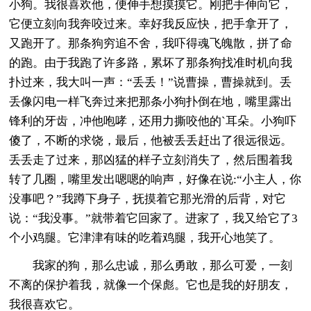
小狗。我很喜欢他，便伸手想摸摸它。刚把手伸向它，
它便立刻向我奔咬过来。幸好我反应快，把手拿开了，
又跑开了。那条狗穷追不舍，我吓得魂飞魄散，拼了命
的跑。由于我跑了许多路，累坏了那条狗找准时机向我
扑过来，我大叫一声：“丢丢！”说曹操，曹操就到。丢
丢像闪电一样飞奔过来把那条小狗扑倒在地，嘴里露出
锋利的牙齿，冲他咆哮，还用力撕咬他的`耳朵。小狗吓
傻了，不断的求饶，最后，他被丢丢赶出了很远很远。
丢丢走了过来，那凶猛的样子立刻消失了，然后围着我
转了几圈，嘴里发出嗯嗯的响声，好像在说:“小主人，你
没事吧？”我蹲下身子，抚摸着它那光滑的后背，对它
说：“我没事。”就带着它回家了。进家了，我又给它了3
个小鸡腿。它津津有味的吃着鸡腿，我开心地笑了。
我家的狗，那么忠诚，那么勇敢，那么可爱，一刻
不离的保护着我，就像一个保彪。它也是我的好朋友，
我很喜欢它。