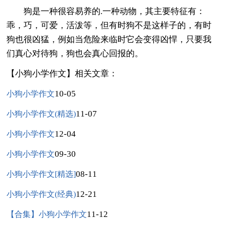
狗是一种很容易养的.一种动物，其主要特征有：
乖，巧，可爱，活泼等，但有时狗不是这样子的，有时
狗也很凶猛，例如当危险来临时它会变得凶悍，只要我
们真心对待狗，狗也会真心回报的。
【小狗小学作文】相关文章：
10-05
小狗小学作文
11-07
小狗小学作文(精选)
12-04
小狗小学作文
09-30
小狗小学作文
08-11
小狗小学作文[精选]
12-21
小狗小学作文(经典)
11-12
【合集】小狗小学作文