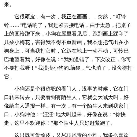
来。
它很顽皮，有一次，我正在画画，，突然，“叮铃
铃……”电话响了，我赶紧去接电话，由于太急，把桌子
上的画给蹭下来，小狗在屋里看见后，跑到画上踩印了
几朵小梅花，害得我不得不重新画，我本想把气出在小
狗身上，可当我打它时，它趴在地上一动不动，可怜巴
巴地望着我，好像在说：“我知道错了，下次改正，你可
不要打我呀！”我摸摸小狗的.脑袋，气也消了，没舍得打
它，
小狗还是个很称职的看门人，没事的时候，它在门
口转来转去，只要看到有陌生人，它就会大喊大叫，好
像给主人通报一样。有一次，有一个陌生人来到我家门
口，小狗冲他：“汪汪”地大叫起来，好像在说：“你快
走，这里不欢迎你！”那个陌生人只好赶紧跑了。
这只既可爱顽皮，又尽职尽责的小狗，我多么喜欢