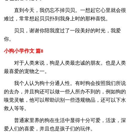
直到今天，我仍忘不掉贝贝。一想起它心里就会很
难过，常常想起贝贝扑到我身上时的那种喜悦。
贝贝，谢谢你陪我度过了一段美好的时光，我爱
你。
小狗小学作文 篇8
对于人类来说，狗是人类最忠诚的朋友。也是人类
最喜爱的宠物之一。
我个人认为狗十分通人性。有时狗会按照我们所说
的去办，并且狗还可以做一些人所办不到的，例如狗的
嗅觉灵敏，他可以帮助识别一些违规物品，还可以下水
救人等等。
普通家里养的狗在生活中显得十分可爱，活泼，深
爱人们的喜爱，并且也是孩子们的玩伴。