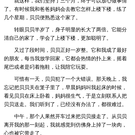
就这样，我们坚持了三个月，终于可以放心做事情
了。有时候我和爸爸妈妈会去教它怎样上楼下楼，练了
几个星期，贝贝便熟悉这个家了。
转眼贝贝半岁了，身子明显的长大了两倍。它能分
清自己的家了，学会了上楼下楼，更加聪明了。
又过了段时间，贝贝正好一岁整。它和我成了最好
的朋友，每当我放学回家，它都会热情的扑上来，摇着
尾巴或者是叼着拖鞋，让我陪它玩耍。
可惜有一天，贝贝犯了一个大错误。那天晚上，我
忘记把贝贝关在笼子里了，早晨妈妈叫我起床的时候，
看见贝贝在床上卧着，妈妈很生气，于是立刻联系人把
贝贝送走。我们听到了，已经没有办法了，都很难过。
中午，那个人果然开车过来把贝贝接走了。从贝贝
离开我的那一刻起，我就感觉到仿佛身上掉了一块肉，
心也被它带走了。