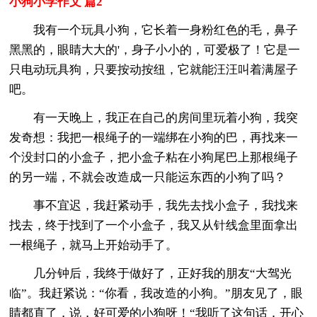
小狗小学作文 篇2
我有一个玩具小狗，它长着一身粉红色的毛，鼻子
黑黑的，眼睛大大的'，身子小小的，可爱极了！它是一
只电动玩具狗，只要按动按纽，它就能汪汪叫着满屋子
吧。
有一天晚上，我正在自己的房间里玩着小狗，我突
发奇想：我把一根绳子的一端绑在小狗的巴，再找来一
个没封口的小盒子，把小盒子粘在小狗尾巴上那根绳子
的另一端，不就会改造成一只能运东西的小狗了吗？
事不宜迟，我赶紧动手，我先去找小盒子，我找来
找去，终于找到了一个小盒子，我又从针线盒里面拿出
一根绳子，就马上开始动手了。
几分钟后，我终于做好了，正好我的朋友“大驾光
临”。我赶紧说：“你看，我改造的小狗。”朋友见了，眼
睛都直了，说，好可爱的小狗呀！“我听了这句话，开心