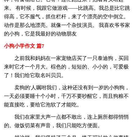
来。 有时候，我跟它做游戏——比跳高。我总是比它跳
得高，它不服气，抓住栏杆，来了个漂亮的空中倒立。
动作是那么地漂亮。就像一个杂技演员。 我喜欢爷爷家
的小狗，它是我最好的动物朋友
小狗小学作文 篇7
之前我和妈妈在一家宠物店买了一只泰迪狗，买回
来时它才一个月大。棕色的，短短的、小小的，可爱极
了！我们给它取名叫贝贝。
卖狗的'人嘱咐我们，这种还没有到一岁的小狗狗，
一天必须要睡十个小时，千万不要吵醒它，而且狗粮不
能直接吃，要给它泡软了才能吃。
我们在家里大声一点都不敢出，连上厕所都得悄悄
的。做饭切菜有声音，我们只能吃方便面。