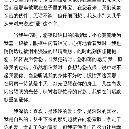
远都是那串被藏在盒子里的珠宝。在您看来，我们就象
亲密的伙伴，无话不谈，但仔细回想，我从小到大几乎
从未对您说过“爱”这个字。
当我生病时，您夜以继日的昭顾我，小心翼翼地为
我盖上棉被，眼框中闪着泪光，心疼地看着我时，我也
悄悄透过被泪水浸湿的眼睛看您，此时此刻多想拥抱
您，轻轻说声爱您，当我犯错时，您和蔼的.教导我，原
谅我的过错，仍然相信我时，多想与您依偎，说声对不
起我爱你。当您听说我的身体不好时，慌忙买这买那，
在厨房一待就是半天，灯光照耀在你的身上，几丝白发
闪出耀眼的光芒，映衬着那忙碌的背影，我躲在门后默
默重复爱你。
我深信：喜欢，是浅浅的爱；爱，是深深的喜欢。
我是自私的，从生下来的那刻起就在向您索取，拿走了
你的爱，拿走了你的青春，但我要凭借自己努力让您幸