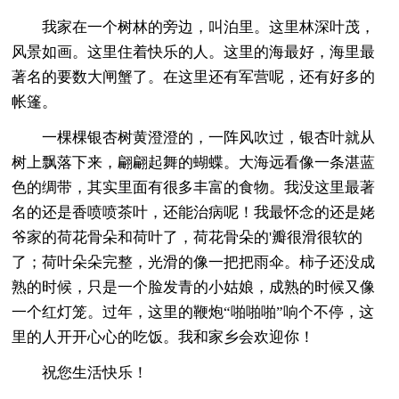
我家在一个树林的旁边，叫泊里。这里林深叶茂，
风景如画。这里住着快乐的人。这里的海最好，海里最
著名的要数大闸蟹了。在这里还有军营呢，还有好多的
帐篷。
一棵棵银杏树黄澄澄的，一阵风吹过，银杏叶就从
树上飘落下来，翩翩起舞的蝴蝶。大海远看像一条湛蓝
色的绸带，其实里面有很多丰富的食物。我没这里最著
名的还是香喷喷茶叶，还能治病呢！我最怀念的还是姥
爷家的荷花骨朵和荷叶了，荷花骨朵的'瓣很滑很软的
了；荷叶朵朵完整，光滑的像一把把雨伞。柿子还没成
熟的时候，只是一个脸发青的小姑娘，成熟的时候又像
一个红灯笼。过年，这里的鞭炮“啪啪啪”响个不停，这
里的人开开心心的吃饭。我和家乡会欢迎你！
祝您生活快乐！