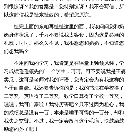
到很惊讶？我的答案是：您特别惊讶！我不会写信，所
以这封信我是扯东扯西的，希望您原谅。
扯完上面的东咱再扯扯这里的西，我该问问您和奶
奶身体状况了，千万不要说我太客套，因为这是必须的
礼貌，呵呵。那么久不见，我很想您和奶奶，不知道您
们想我吗？
不用问我的学习，我肯定是在课堂上独领风骚，学
习成绩遥遥领先的`一个学生，呵呵。可不要说我是王婆
卖瓜，这可是老师对我的评语，您肯定会为有我这样的
孙子而自豪。我还要告诉你的是：我的书法在学校得了
二等奖、英语得了二等奖、数学口算得了全校一等奖，
嘿嘿，我可自豪啦！我特厉害吧？只不过因为粗心，我
的成绩总是没有一百，本来是唾手可得的一百分，却和
我失之交臂。不过，我一定会改掉这个毛病，快鼓励鼓
励您的孙子吧！