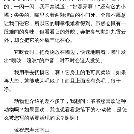
的，一闪一闪。我不禁说道：“好漂亮啊！”还有它的小
嘴：尖尖的。嘴里长着两颗洁白的小门牙。仓鼠不愿意
让我们碰它，所以它的脚掌很难看得到。虽然仓鼠有一
股难闻的臭味，但看看它的外貌，会把臭气抛到九霄云
外，却会把它的外貌牢记在心。
它吃食时，把食物放在嘴边，快速地嚼着，嘴里发
出“嘎吱，嘎吱”的声音，时不时会逗人发笑。
我用手去抚摸它，啊！它身上的毛可真柔软，如果
再大些，就能成为毛毯了！而且上面没有杂毛，很干
净。
动物也介绍的差不多了，我想问：爷爷您喜欢这种
动物吗？如果喜欢，我也想看看您笔下的'小动物，是怎
么被您写的活灵活现的呢？谢谢！
敬祝您寿比南山