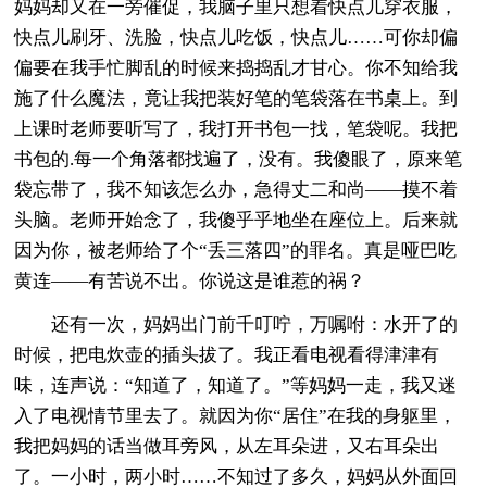
妈妈却又在一旁催促，我脑子里只想着快点儿穿衣服，
快点儿刷牙、洗脸，快点儿吃饭，快点儿……可你却偏
偏要在我手忙脚乱的时候来捣捣乱才甘心。你不知给我
施了什么魔法，竟让我把装好笔的笔袋落在书桌上。到
上课时老师要听写了，我打开书包一找，笔袋呢。我把
书包的.每一个角落都找遍了，没有。我傻眼了，原来笔
袋忘带了，我不知该怎么办，急得丈二和尚——摸不着
头脑。老师开始念了，我傻乎乎地坐在座位上。后来就
因为你，被老师给了个“丢三落四”的罪名。真是哑巴吃
黄连——有苦说不出。你说这是谁惹的祸？
还有一次，妈妈出门前千叮咛，万嘱咐：水开了的
时候，把电炊壶的插头拔了。我正看电视看得津津有
味，连声说：“知道了，知道了。”等妈妈一走，我又迷
入了电视情节里去了。就因为你“居住”在我的身躯里，
我把妈妈的话当做耳旁风，从左耳朵进，又右耳朵出
了。一小时，两小时……不知过了多久，妈妈从外面回