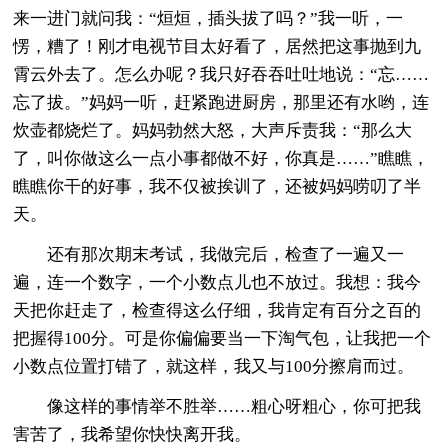
来一进门就问我：“烜烜，插头拔了吗？”我一听，一
愣，糟了！刚才电视节目太好看了，居然把这事抛到九
霄云外去了。怎么办呢？我只好吞吞吐吐地说：“忘……
忘了拔。”妈妈一听，赶紧跑进厨房，那里还有水哟，连
炊壶都烧烂了。妈妈勃然大怒，大声斥责我：“那么大
了，叫你做这么一点小事都做不好，你真是……”瞧瞧，
瞧瞧你干的好事，我不仅被挨训了，还被妈妈唠叨了半
天。
还有那次期末考试，我做完后，检查了一遍又一
遍，连一个数字，一个小数点儿也不放过。我想：我今
天把你赶走了，检查得这么仔细，我肯定有百分之百的
把握得100分。可是你偏偏要当一下淘气包，让我把一个
小数点位置打错了，就这样，我又与100分擦肩而过。
像这样的事情举不胜举……粗心呀粗心，你可把我
害苦了，我希望你快快离开我。