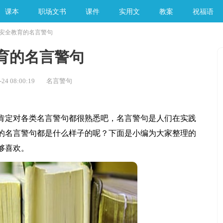
课本
职场文书
课件
实用文
教案
祝福语
安全教育的名言警句
手工素材
育的名言警句
24 08:00:19
名言警句
定对各类名言警句都很熟悉吧，名言警句是人们在实践
的名言警句都是什么样子的呢？下面是小编为大家整理的
够喜欢。