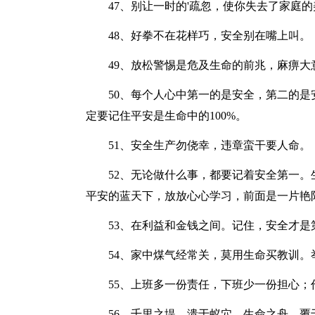
47、别让一时的'疏忽，使你失去了家庭的
48、好拳不在花样巧，安全别在嘴上叫。
49、放松警惕是危及生命的前兆，麻痹大
50、每个人心中第一的是安全，第二的是
定要记住平安是生命中的100%。
51、安全生产勿侥幸，违章蛮干要人命。
52、无论做什么事，都要记着安全第一。
平安的蓝天下，放放心心学习，前面是一片艳
53、在利益和金钱之间。记住，安全才是
54、家中煤气经常关，莫用生命买教训。
55、上班多一份责任，下班少一份担心；
56、千里之堤，溃于蚁穴，生命之舟，覆