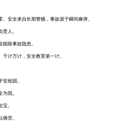
零。安全来自长期警惕，事故源于瞬间麻痹。
负责人。
业能除事故隐患。
。千计万计，安全教育第一计。
平安校园。
全为我。
法宝。
以痛苦。