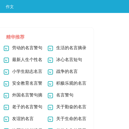
作文
精华推荐
劳动的名言警句
生活的名言摘录
最新人生个性名
冰心名言短句
言语句
小学生励志名言
战争的名言
警句
安全教育名言警
积极乐观的名言
句
外国名言警句摘
警句
名言警句
抄
老子的名言警句
关于勤奋的名言
友谊的名言
警句
关于生命的名言