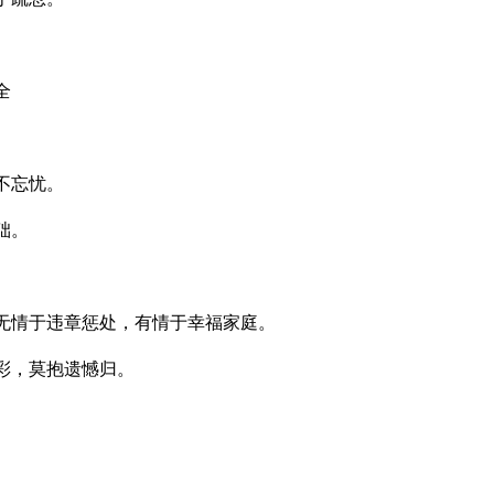
全
不忘忧。
础。
无情于违章惩处，有情于幸福家庭。
彩，莫抱遗憾归。