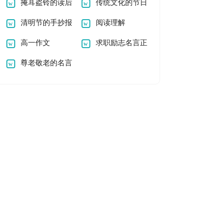
掩耳盗铃的读后
传统文化的节日
感
清明节的手抄报
作文
阅读理解
图片
高一作文
求职励志名言正
尊老敬老的名言
能量