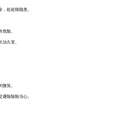
全，处处除隐患。
有危险。
长治久安。
的微笑。
交通险险险当心。