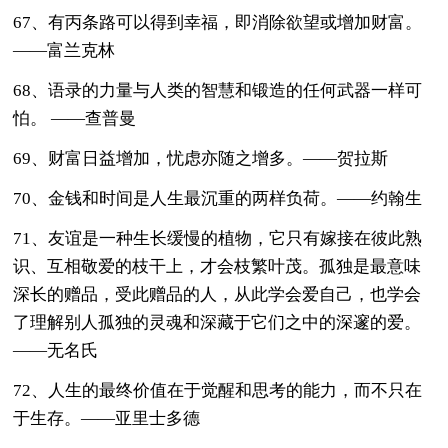
67、有丙条路可以得到幸福，即消除欲望或增加财富。
——富兰克林
68、语录的力量与人类的智慧和锻造的任何武器一样可
怕。 ——查普曼
69、财富日益增加，忧虑亦随之增多。——贺拉斯
70、金钱和时间是人生最沉重的两样负荷。——约翰生
71、友谊是一种生长缓慢的植物，它只有嫁接在彼此熟
识、互相敬爱的枝干上，才会枝繁叶茂。孤独是最意味
深长的赠品，受此赠品的人，从此学会爱自己，也学会
了理解别人孤独的灵魂和深藏于它们之中的深邃的爱。
——无名氏
72、人生的最终价值在于觉醒和思考的能力，而不只在
于生存。——亚里士多德