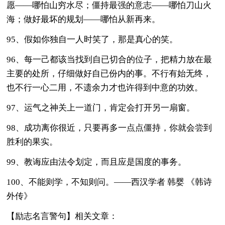
愿——哪怕山穷水尽；僵持最强的意志——哪怕刀山火
海；做好最坏的规划——哪怕从新再来。
95、假如你独自一人时笑了，那是真心的笑。
96、每一己都该当找到自已切合的位子，把精力放在最
主要的处所，仔细做好自已份内的事。不行有始无终，
也不行一心二用，不遗余力才也许得到中意的功效。
97、运气之神关上一道门，肯定会打开另一扇窗。
98、成功离你很近，只要再多一点点僵持，你就会尝到
胜利的果实。
99、教诲应由法令划定，而且应是国度的事务。
100、不能则学，不知则问。——西汉学者 韩婴 《韩诗
外传》
【励志名言警句】相关文章：