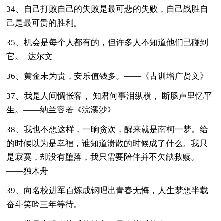
34、自己打败自己的失败是最可悲的失败，自己战胜自
己是最可贵的胜利。
35、机会是每个人都有的，但许多人不知道他们已碰到
它。–达尔文
36、黄金未为贵，安乐值钱多。——《古训增广贤文》
37、我是人间惆怅客， 知君何事泪纵横， 断肠声里忆平
生。——纳兰容若《浣溪沙》
38、我也不想这样，一晌贪欢，醒来就是南柯一梦。给
的时候以为是幸福，谁知道溃散的时候成了什么。我只
是寂寞，却没有堕落，我只需要陪伴并不欠缺救赎。
——独木舟
39、向名校进军百炼成钢唱出青春无悔，人生梦想半载
奋斗笑吟三年等待。