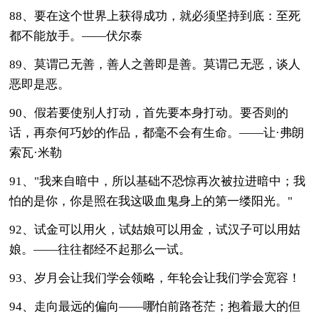
88、要在这个世界上获得成功，就必须坚持到底：至死
都不能放手。――伏尔泰
89、莫谓己无善，善人之善即是善。莫谓己无恶，谈人
恶即是恶。
90、假若要使别人打动，首先要本身打动。要否则的
话，再奈何巧妙的作品，都毫不会有生命。——让·弗朗
索瓦·米勒
91、"我来自暗中，所以基础不恐惊再次被拉进暗中；我
怕的是你，你是照在我这吸血鬼身上的第一缕阳光。"
92、试金可以用火，试姑娘可以用金，试汉子可以用姑
娘。——往往都经不起那么一试。
93、岁月会让我们学会领略，年轮会让我们学会宽容！
94、走向最远的偏向——哪怕前路苍茫；抱着最大的但