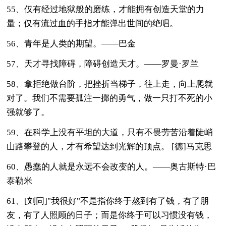
55、仅有经过地狱般的磨练，才能拥有创造天堂的力
量；仅有流过血的手指才能弹出世间的绝唱。
56、青年是人类的期望。——巴金
57、天才寻找障碍，障碍创造天才。——罗曼·罗兰
58、拿拒绝做台阶，把挫折当梯子，往上走，向上爬就
对了。我们不需要孤注一掷的勇气，做一只打不死的小
强就够了。
59、在科学上没有平坦的大道，只有不畏劳苦沿着陡峭
山路攀登的人，才有希望达到光辉的顶点。 [德]马克思
60、愚蠢的人就是永远不会改变的人。——奥古斯特·巴
泰勒米
61、[刘同]"我很好"不是指你终于熬到有了钱，有了朋
友，有了人照顾的日子；而是你终于可以习惯没有钱，