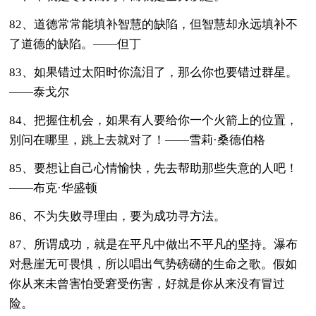
82、道德常常能填补智慧的缺陷，但智慧却永远填补不
了道德的缺陷。——但丁
83、如果错过太阳时你流泪了，那么你也要错过群星。
——泰戈尔
84、把握住机会，如果有人要给你一个火箭上的位置，
別问在哪里，跳上去就对了！——雪莉·桑德伯格
85、要想让自己心情愉快，先去帮助那些失意的人吧！
——布克·华盛顿
86、不为失败寻理由，要为成功寻方法。
87、所谓成功，就是在平凡中做出不平凡的坚持。瀑布
对悬崖无可畏惧，所以唱出气势磅礴的生命之歌。假如
你从来未曾害怕受窘受伤害，好就是你从来没有冒过
险。