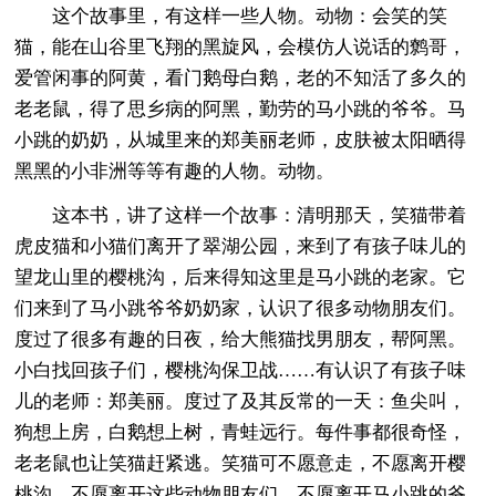
这个故事里，有这样一些人物。动物：会笑的笑
猫，能在山谷里飞翔的黑旋风，会模仿人说话的鹩哥，
爱管闲事的阿黄，看门鹅母白鹅，老的不知活了多久的
老老鼠，得了思乡病的阿黑，勤劳的马小跳的爷爷。马
小跳的奶奶，从城里来的郑美丽老师，皮肤被太阳晒得
黑黑的小非洲等等有趣的人物。动物。
这本书，讲了这样一个故事：清明那天，笑猫带着
虎皮猫和小猫们离开了翠湖公园，来到了有孩子味儿的
望龙山里的樱桃沟，后来得知这里是马小跳的老家。它
们来到了马小跳爷爷奶奶家，认识了很多动物朋友们。
度过了很多有趣的日夜，给大熊猫找男朋友，帮阿黑。
小白找回孩子们，樱桃沟保卫战……有认识了有孩子味
儿的老师：郑美丽。度过了及其反常的一天：鱼尖叫，
狗想上房，白鹅想上树，青蛙远行。每件事都很奇怪，
老老鼠也让笑猫赶紧逃。笑猫可不愿意走，不愿离开樱
桃沟，不愿离开这些动物朋友们，不愿离开马小跳的爷