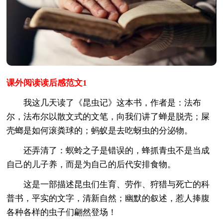
课外阅读读后感范文1
我这几天读了《昆虫记》这本书，作者是：法布
尔，法布尔以散文式的文笔，向我们讲了蝉是脱壳；屎
壳螂是如何滚粪球的；蚂蚁是去吃蚜虫的分泌物。
还弄清了：螟蛉之子是错误的，蜂抓青虫不是当成
自己的儿子养，而是为自己的后代安排食物。
这是一部描述昆虫们生育、劳作、狩猎与死亡的科
普书，平实的文字，清新自然；幽默的叙述，惹人捧腹
各种各样的虫子们翩然登场！