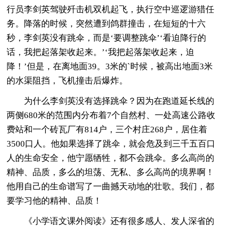
行员李剑英驾驶歼击机双机起飞，执行空中巡逻游猎任
务。降落的时候，突然遭到鸽群撞击，在短短的十六
秒，李剑英没有跳伞，而是‘要调整跳伞’‘看迫降行的
话，我把起落架收起来。’‘我把起落架收起来，迫
降！’但是，在离地面39。3米的`时候，被高出地面3米
的水渠阻挡，飞机撞击后爆炸。
为什么李剑英没有选择跳伞？因为在跑道延长线的
两侧680米的范围内分布着7个自然村、一处高速公路收
费站和一个砖瓦厂有814户，三个村庄268户，居住着
3500口人。他如果选择了跳伞，就会危及到三千五百口
人的生命安全，他宁愿牺牲，都不会跳伞。多么高尚的
精神、品质，多么的坦荡、无私、多么高尚的境界啊！
他用自己的生命谱写了一曲撼天动地的壮歌。我们，都
要学习他的精神、品质！
《小学语文课外阅读》还有很多感人、发人深省的