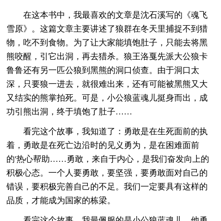
在这本书中，我最喜欢的文章是沈石溪写的《魂飞
雪原》。这篇文章主要讲述了狼群在冬天里捕捉不到猎
物，吃不到食物。为了让大家能填饱肚子，只能去将黑
熊咬醒，引它出洞，再去猎杀。狼王洛戛先派大公狼卡
鲁鲁还有另一匹公狼到黑熊的洞口侦查。由于洞口太
深，只要狼一进去，就很难出来，还有可能被黑熊又大
又结实的熊掌拍死。可是，小公狼蓝魂儿挺身而出，成
功引熊出洞，终于填饱了肚子……
看完这个故事，我知道了：勇敢是在生死面前的执
着，勇敢是在死亡边沿时的见义勇为，是在困难面前
的'热心帮助……勇敢，来自于内心，是我们奋发向上的
积极心态。一个人要勇敢，要坚强，要勇敢面对自己的
错误，要积极完善自己的不足。我们一定要具有这样的
品质，才能成为国家的栋梁。
看完这个故事，我最佩服的是小公狼蓝魂儿，他勇