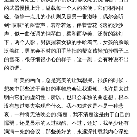
的武器慢慢上升，溢载每一个人的省便，它们很轻很
轻。僻静一点儿的小街则又是另一番滋味，偶尔会听
到“吱吱”的踩雪声，若渐若远，伴着雪花飞落的沙沙
声，似一曲低调的钢琴曲，柔和而华美。泛黄的路灯
下，两个人影，男孩握着女孩的手哈着气，女孩的脸颊
泛着红，男孩会不时的用手笨拙的帮女孩轻拍掉帽子上
的雪花，很仔细很小心的样子，这一刻，会有种说不出
的协调。
唯美的画面，总是完美的让我想哭。很多的时候，
想象中那些过于美好的事物总会让我退却。也许是太过
明白它们的虚幻性，所以，也只会单独的曲想想，根本
没有想过要去实现些什么。我不知道这是不是一种悲
哀，一种将无法晚会的.痛楚，我不清楚这是由于自己的
懦弱，还是显示的太过残酷。不过，还好，我至少还有
满满一兜的会议，那些美好的，永远深扎载我内心深处