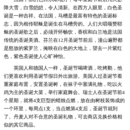
降大雪，白雪皑皑，令人清新。在西方人眼里，白色圣
诞是一种吉祥。在法国，马槽是最富有特色的圣诞标
志，因为相传耶稣是诞生在马槽旁的。人们大唱颂赞耶
稣的圣诞歌之后，必须开怀畅饮，香槟和白兰地是法国
传统的圣诞美酒。芬兰在12月圣诞节前后，漫山遍野都
是怒放的紫罗兰，掩映在白色的大地上，望去一片紫红
色，紫色圣诞使人心旷神怡。
英国人和德国人一样，圣诞节喝啤酒，吃烤鹅，他
们更喜欢利用圣诞节假日外出旅游。美国人过圣诞节着
重家庭布置，安置圣诞树，在袜子中塞满礼物，吃以火
鸡为主的圣诞大菜，举行家庭舞会。瑞士人在圣诞节前4
个星期，就将4支巨型的蜡烛点燃，放在由树枝装饰成的
一个环里，每周点1支，当点燃第4支后，圣诞节就到
了。丹麦人对不合意的圣诞礼物，可去商店兑换价格相
似的其它商品。