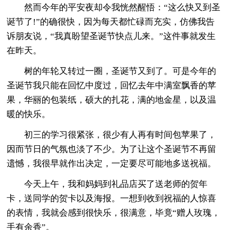
然而今年的平安夜却令我恍然醒悟：“这么快又到圣
诞节了!”的确很快，因为每天都忙碌而充实，仿佛我告
诉朋友说，“我真盼望圣诞节快点儿来。”这件事就发生
在昨天。
树的年轮又转过一圈，圣诞节又到了。可是今年的
圣诞节我只能在回忆中度过，回忆去年中满室飘香的苹
果，华丽的包装纸，硕大的扎花，满的地金星，以及温
暖的快乐。
初三的学习很紧张，很少有人再有时间包苹果了，
因而节日的气氛也淡了不少。为了让这个圣诞节不再留
遗憾，我很早就作出决定，一定要尽可能地多送祝福。
今天上午，我和妈妈到礼品店买了送老师的贺年
卡，送同学的贺卡以及海报。一想到收到祝福的人惊喜
的表情，我就会感到很快乐，很满意，毕竟“赠人玫瑰，
手有余香”。