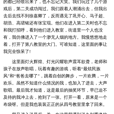
的都已经喷出来了，也不忘记大笑。我们玩过了几个游
戏后，第二关成功闯过。我们跟着人潮涌出去，但我出
去后去找不到徐嘉卿了，反而遇见了巩开心、马子超、
胡浩、高珺铭还有张宝琨。他们在进入第二关时也不忘
和我打招呼，看到他们进入教室，街道里一个人也没
有，我仿佛进入了一个渺无人烟的地方。我慢悠悠地走
着，打开了第八教室的大门。可谁知道，这里面的事让
我完全惊呆了!
这里面灯火辉煌、灯光闪耀歌声震耳欲聋，老师和
孩子在放声歌唱，玩着有趣的游戏，听着“最炫民族
风”和“爸爸去哪了”，跳着自创的舞步，一片欢腾，一片
欢乐。虽然不知道什么情况的我，也加入了进去，大声
歌唱。最后我才知道，这是最后的抽奖环节，早已迫不
及待的我冲上去，抢到了一张。打开一看，原来是一个
布袋呀。但是我也装装正正的从四号教室里拿了回来。