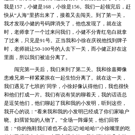
我是157，小健是168，小徐是156。我们一起领完后，赶
快从“人海”里挤出来了，接着又去闯关。到了第一关，
我才发现小健的号码牌消失了，他也发现了，就在这
时，老师拿了一个过来问我们，小健不分青红皂白就拿
了过来，只见是91号。正当我和小徐在庆祝他找到牌子
时，老师就让50-100号的人去下一关，而小健正好在这
里面，所以我们被迫分离了。
闯完第一关后，我们来到了第二关。我和徐嘉卿像
患难兄弟一样紧紧挨在一起生怕分离了。就在这一关，
我们遇见了七班的`同学，小徐好像认得他们，我也很快
和他们打成一片。我们有说有笑的聊着天，我的话语总
是逗笑他们，他们聊起了我和我的小发明，听到这些，
我开心的说：“看来我和我的小发明已经成了你们家喻户
晓、妇孺皆知的人物了。”全场一阵爆笑，他们回答
道：“你的拖鞋我们谁也不会忘记!哈哈哈!”小徐嘴里的吃