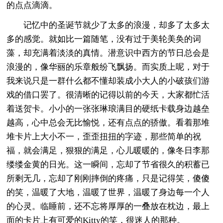
的点点滴滴。
记忆中的圣诞节就少了太多的浪漫，却多了太多太
多的感觉。就如比一篇随笔，没有过于美轮美奂的词
藻，却充满着淡淡的真情。潜意识中西方的节日总会是
浪漫的，像华丽的乐章般纷飞飘扬。而实质上呢，对于
我来说只是一群什么都不懂却装成小大人的小破孩们游
戏的借口罢了。很清晰的记得以前的今天，大家都忙活
着送贺卡。小小的一张张琳琅满目的硬纸卡载身边越垒
越高，心中总会无比愉悦，还有点点的骄傲。看着那堆
堆卡片上大小不一，歪歪扭扭的字迹，那些简单的祝
福，就会满足，狠狠的满足，心儿暖暖的，像冬日李那
缕缕金黄的日光。这一瞬间，忘却了节省很久的积蓄已
所剩无几，忘却了刚刚摔倒的疼痛，只是记得笑，傻傻
的笑，温暖了大地，温暖了世界，温暖了身边每一个人
的心灵。临睡前，还不忘将厚厚的一叠放在枕边，最上
面的卡片上有可爱的Kitty的笑，很迷人的那种。