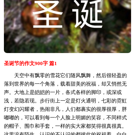
圣诞节的作文900字 篇1
天空中有飘零的雪花它们随风飘舞，然后很轻盈的
落到世界的每一个角落，载着甜美的祝福，却又悄然无
声。大地上是皑皑的一片，各式各样的脚印，或深或
浅，若隐若现。步行街上一定是灯火通明，七彩的霓虹
灯变幻闪耀者，热闹非凡，人们都裹实的很厚很厚，胖
嘟嘟的，可以看到每一个人脸上明媚的笑容，不同样式
的帽子、围巾和手套，一样的实大家都笑得很真很真。
这里没有陌生，认识的不认识的都彼此的祝福着，白白