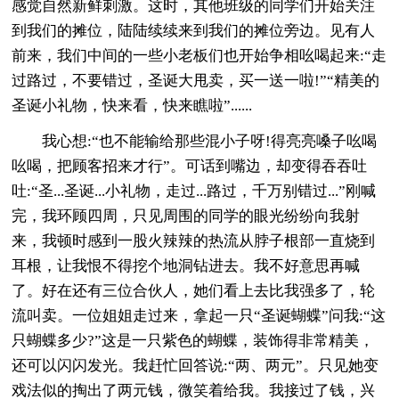
感觉自然新鲜刺激。这时，其他班级的同学们开始关注
到我们的摊位，陆陆续续来到我们的摊位旁边。见有人
前来，我们中间的一些小老板们也开始争相吆喝起来:“走
过路过，不要错过，圣诞大甩卖，买一送一啦!”“精美的
圣诞小礼物，快来看，快来瞧啦”......
我心想:“也不能输给那些混小子呀!得亮亮嗓子吆喝
吆喝，把顾客招来才行”。可话到嘴边，却变得吞吞吐
吐:“圣...圣诞...小礼物，走过...路过，千万别错过...”刚喊
完，我环顾四周，只见周围的同学的眼光纷纷向我射
来，我顿时感到一股火辣辣的热流从脖子根部一直烧到
耳根，让我恨不得挖个地洞钻进去。我不好意思再喊
了。好在还有三位合伙人，她们看上去比我强多了，轮
流叫卖。一位姐姐走过来，拿起一只“圣诞蝴蝶”问我:“这
只蝴蝶多少?”这是一只紫色的蝴蝶，装饰得非常精美，
还可以闪闪发光。我赶忙回答说:“两、两元”。只见她变
戏法似的掏出了两元钱，微笑着给我。我接过了钱，兴