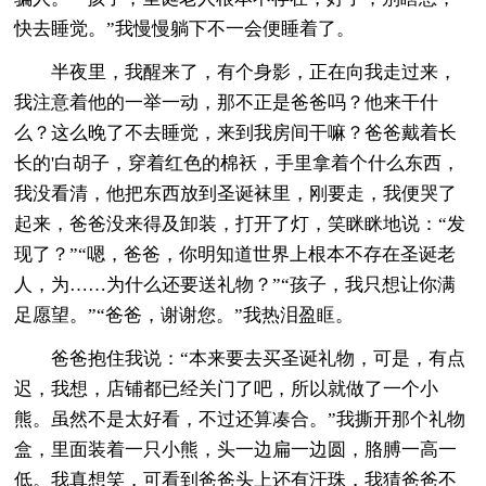
快去睡觉。”我慢慢躺下不一会便睡着了。
半夜里，我醒来了，有个身影，正在向我走过来，
我注意着他的一举一动，那不正是爸爸吗？他来干什
么？这么晚了不去睡觉，来到我房间干嘛？爸爸戴着长
长的'白胡子，穿着红色的棉袄，手里拿着个什么东西，
我没看清，他把东西放到圣诞袜里，刚要走，我便哭了
起来，爸爸没来得及卸装，打开了灯，笑眯眯地说：“发
现了？”“嗯，爸爸，你明知道世界上根本不存在圣诞老
人，为……为什么还要送礼物？”“孩子，我只想让你满
足愿望。”“爸爸，谢谢您。”我热泪盈眶。
爸爸抱住我说：“本来要去买圣诞礼物，可是，有点
迟，我想，店铺都已经关门了吧，所以就做了一个小
熊。虽然不是太好看，不过还算凑合。”我撕开那个礼物
盒，里面装着一只小熊，头一边扁一边圆，胳膊一高一
低。我真想笑，可看到爸爸头上还有汗珠，我猜爸爸不