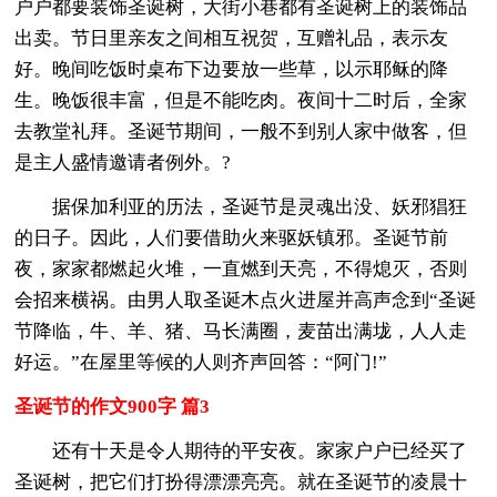
户户都要装饰圣诞树，大街小巷都有圣诞树上的装饰品
出卖。节日里亲友之间相互祝贺，互赠礼品，表示友
好。晚间吃饭时桌布下边要放一些草，以示耶稣的降
生。晚饭很丰富，但是不能吃肉。夜间十二时后，全家
去教堂礼拜。圣诞节期间，一般不到别人家中做客，但
是主人盛情邀请者例外。?
据保加利亚的历法，圣诞节是灵魂出没、妖邪猖狂
的日子。因此，人们要借助火来驱妖镇邪。圣诞节前
夜，家家都燃起火堆，一直燃到天亮，不得熄灭，否则
会招来横祸。由男人取圣诞木点火进屋并高声念到“圣诞
节降临，牛、羊、猪、马长满圈，麦苗出满垅，人人走
好运。”在屋里等候的人则齐声回答：“阿门!”
圣诞节的作文900字 篇3
还有十天是令人期待的平安夜。家家户户已经买了
圣诞树，把它们打扮得漂漂亮亮。就在圣诞节的凌晨十