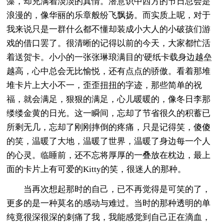
藻，却充满着淡淡的真情。潜意识中西方的节日总会是
浪漫的，像华丽的乐章般纷飞飘扬。而实质上呢，对于
我来说只是一群什么都不懂却装成小大人的小破孩们游
戏的借口罢了。很清晰的记得以前的今天，大家都忙活
着送贺卡。小小的一张张琳琅满目的'硬纸卡载身边越垒
越高，心中总会无比愉悦，还有点点的骄傲。看着那堆
堆卡片上大小不一，歪歪扭扭的字迹，那些简单的祝
福，就会满足，狠狠的满足，心儿暖暖的，像冬日李那
缕缕金黄的日光。这一瞬间，忘却了节省很久的积蓄已
所剩无几，忘却了刚刚摔倒的疼痛，只是记得笑，傻傻
的笑，温暖了大地，温暖了世界，温暖了身边每一个人
的心灵。临睡前，还不忘将厚厚的一叠放在枕边，最上
面的卡片上有可爱的Kitty的笑，很迷人的那种。
当再次想起那时的自己，已不再觉得是可笑的了，
更多的是一种莫名的感动与难过。当时的那种透明的单
纯竟很深很深的刺痛了我，我能感觉到自己正在滴血，