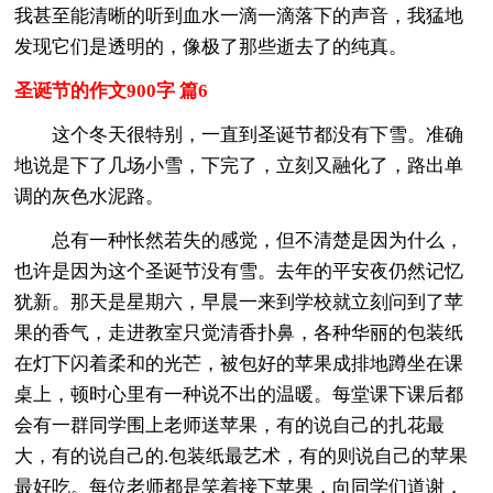
我甚至能清晰的听到血水一滴一滴落下的声音，我猛地
发现它们是透明的，像极了那些逝去了的纯真。
圣诞节的作文900字 篇6
这个冬天很特别，一直到圣诞节都没有下雪。准确
地说是下了几场小雪，下完了，立刻又融化了，路出单
调的灰色水泥路。
总有一种怅然若失的感觉，但不清楚是因为什么，
也许是因为这个圣诞节没有雪。去年的平安夜仍然记忆
犹新。那天是星期六，早晨一来到学校就立刻问到了苹
果的香气，走进教室只觉清香扑鼻，各种华丽的包装纸
在灯下闪着柔和的光芒，被包好的苹果成排地蹲坐在课
桌上，顿时心里有一种说不出的温暖。每堂课下课后都
会有一群同学围上老师送苹果，有的说自己的扎花最
大，有的说自己的.包装纸最艺术，有的则说自己的苹果
最好吃。每位老师都是笑着接下苹果，向同学们道谢，