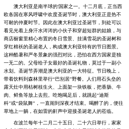
澳大利亚是南半球的'国家之一。十二月底，正当西
欧各国在寒风呼啸中欢度圣诞节时，澳大利亚正是热不
可耐的仲夏时节。因此在澳大利亚过圣诞节，到处可以
看见光着上身汗水涔涔的小伙子和穿超短群的姑娘，与
商店橱窗里精心布置的冬日雪景、挂满雪花的圣诞树和
穿红棉袄的圣诞老人，构成澳大利亚特有的节日图景。
这种酷暑和严冬景象的强烈对比，恐怕在西方国家是独
一无二的。父母给子女最好的圣诞礼物，莫过于一副小
水划。圣诞节弄潮是澳大利亚的一大特征。节日晚上，
带着饮料到森林里举行“巴别居”野餐。人们用石头垒的
露天灶中用枯树枝生火、上面架一块铁板，把香肠、牛
肉、鲜鱼等放上去煎。吃饱喝足后，就跳起“迪斯
科”或“袋鼠舞”，一直闹到深夜才结束。喝醉了的，便往
草地上一躺，在如雷的鼾声中迎接圣诞老人的莅临。
在波兰每年十二月二十五日、二十六日举行，家家