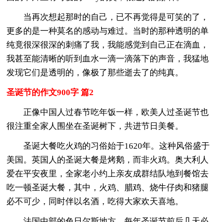
当再次想起那时的自己，已不再觉得是可笑的了，
更多的是一种莫名的感动与难过。当时的那种透明的单
纯竟很深很深的刺痛了我，我能感觉到自己正在滴血，
我甚至能清晰的听到血水一滴一滴落下的声音，我猛地
发现它们是透明的，像极了那些逝去了的纯真。
圣诞节的作文900字 篇2
正像中国人过春节吃年饭一样，欧美人过圣诞节也
很注重全家人围坐在圣诞树下，共进节日美餐。
圣诞大餐吃火鸡的习俗始于1620年。这种风俗盛于
美国。英国人的圣诞大餐是烤鹅，而非火鸡。奥大利人
爱在平安夜里，全家老小约上亲友成群结队地到餐馆去
吃一顿圣诞大餐，其中，火鸡、腊鸡、烧牛仔肉和猪腿
必不可少，同时伴以名酒，吃得大家欢天喜地。
法国中部的色日尔斯地方，每年圣诞节前后几天必