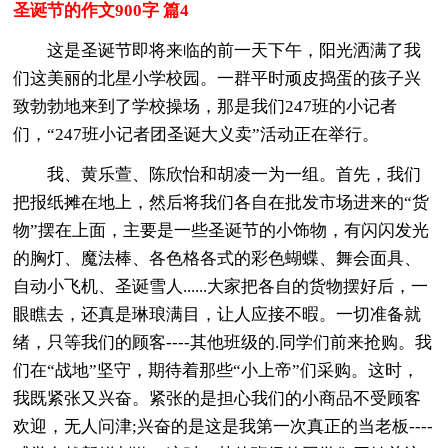
圣诞节的作文900字 篇4
这是圣诞节即将来临的前一天下午，阳光洒满了我
们这美丽的北星小学校园。一群平时顽皮捣蛋的孩子兴
致勃勃地来到了学校操场，那是我们247班的小记者
们，“247班小记者团圣诞大义卖”活动正在举行。
我、黄乐萱、陈欣怡和胡凌一为一组。首先，我们
把报纸摊在地上，然后将我们各自在批发市场进来的“货
物”摆在上面，主要是一些圣诞节的小饰物，有闪闪发光
的胸灯、魔法棒、各色格各式的彩色蝴蝶、舞会面具、
自动小飞机、圣诞雪人......大家把各自的货物摆好后，一
眼瞧去，还真是琳琅满目，让人应接不暇。一切准备就
绪，只等我们的顾客----其他班级的.同学们前来抢购。我
们在“战地”坚守，期待着那些“小上帝”们采购。这时，
我既紧张又兴奋。紧张的是担心我们的小商品不受顾客
欢迎，无人问津;兴奋的是这是我第一次真正的当老板----