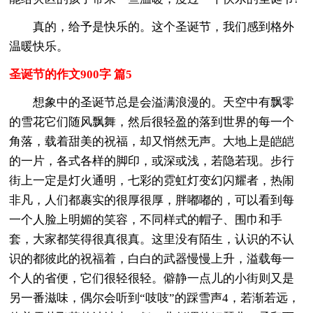
真的，给予是快乐的。这个圣诞节，我们感到格外
温暖快乐。
圣诞节的作文900字 篇5
想象中的圣诞节总是会溢满浪漫的。天空中有飘零
的雪花它们随风飘舞，然后很轻盈的落到世界的每一个
角落，载着甜美的祝福，却又悄然无声。大地上是皑皑
的一片，各式各样的脚印，或深或浅，若隐若现。步行
街上一定是灯火通明，七彩的霓虹灯变幻闪耀者，热闹
非凡，人们都裹实的很厚很厚，胖嘟嘟的，可以看到每
一个人脸上明媚的笑容，不同样式的帽子、围巾和手
套，大家都笑得很真很真。这里没有陌生，认识的不认
识的都彼此的祝福着，白白的武器慢慢上升，溢载每一
个人的省便，它们很轻很轻。僻静一点儿的小街则又是
另一番滋味，偶尔会听到“吱吱”的踩雪声4，若渐若远，