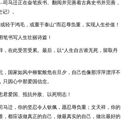
司马迁正在奋笔疾书、翻阅并完善着古典史书并完善，
史记》。
或轻于鸿毛，或重于泰山”而忍辱负重，实现人生价值！
笔书写人生壮丽诗篇！
，在此受苦受累。最后，以“人生自古谁无死，留取丹
，国家如风中柳絮般危在旦夕，自己也像那浮萍漂浮不
，只因心中那爱国信念。
君爱国、抵抗外敌、以死明志！
马迁，你的坚忍令人钦佩，愿忍辱负重；文天祥，你的
谁，都应该做真正的自己，做最真实的自己，做出最好的