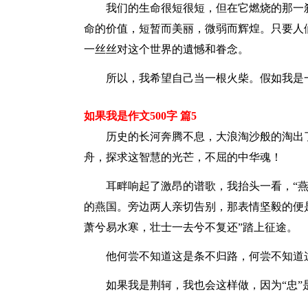
我们的生命很短很短，但在它燃烧的那一刹
命的价值，短暂而美丽，微弱而辉煌。只要人
一丝丝对这个世界的遺憾和眷念。
所以，我希望自己当一根火柴。假如我是一
如果我是作文500字 篇5
历史的长河奔腾不息，大浪淘沙般的淘出了
舟，探求这智慧的光芒，不屈的中华魂！
耳畔响起了激昂的谱歌，我抬头一看，“燕
的燕国。旁边两人亲切告别，那表情坚毅的便
萧兮易水寒，壮士一去兮不复还”踏上征途。
他何尝不知道这是条不归路，何尝不知道这
如果我是荆轲，我也会这样做，因为“忠”