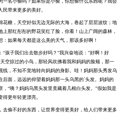
一名小偷吗？如果你是小偷，你想偷什么东西呢？我会
人民带来更多的美好。
花糖，天空好似无边无际的大海，卷起了层层波纹；地
地上那红彤彤的野花笑红了脸，你看！山上广阔的森林，
想：如果每天都是这么美的天气，那该多好啊！
孩子我们出去散步好吗？”我兴奋地说：”好啊！好
从天空掠过的小鸟，那轻风吹拂着我和妈妈的脸颊，那一
视线，不知不觉地转向妈妈的身影。哇！妈妈那头秀发乌
在后面，远远的仰望着妈妈那一头乌黑的`头发。妈妈的
察，“咦？妈妈乌黑头发里竟藏着几根白头发。”假如我是
变得更年轻更漂亮。
去偷不好的东西，让世界变得更美好，给人们带来更多