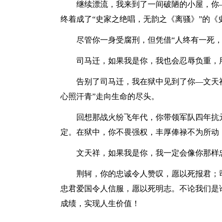
继续漂流，我来到了一间破陋的小屋，你—
终着成了“史家之绝唱，无韵之《离骚》”的《
尽管你一身受腐刑，但凭借“人终有一死，
司马迁，如果我是你，我也会忍辱负重，用
告别了司马迁，我在狱中见到了你—文天祥
心照汗青”走向生命的尽头。
回想那战火纷飞年代，你带领军队四年抗元
定。在狱中，你不畏强权，丰厚俸禄不为所动
文天祥，如果我是你，我一定会像你那样忠
荆轲，你的忠诚令人赞叹，愿以死报君；司
忠君爱国令人信服，愿以死明志。不论我们是
成绩，实现人生价值！