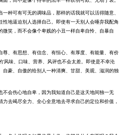
满面，而不是像个待宰的羔羊一样软弱可欺、无动于衷。
一种可有可无的调味品，那样的话我就可以活得随意、
任性地逼迫别人选择自己。即使有一天别人会唾弃我配角
的微笑，而不会像个卑贱的小丑一样自卑自怜、自暴自
尊、有思想、有信念、有恒心、有厚度、有能量、有价
的'风味、口味、营养、风评也不会太差。即使是不幸沦
、自豪、自傲的给别人一种清爽、甘甜、美观、滋润的独
不会伤心地自卑，因为我知道自己是这天地间独一无
精力去竭尽全力、全心全意地去寻求自己的定位和价值，
。