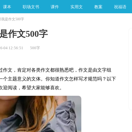
课本
职场文书
课件
实用文
教案
祝福语
果我是作文500字
手工素材
是作文500字
-04 12:56:51
500字
作文，肯定对各类作文都很熟悉吧，作文是由文字组
一个主题意义的文体。你知道作文怎样写才规范吗？以下
，欢迎阅读，希望大家能够喜欢。