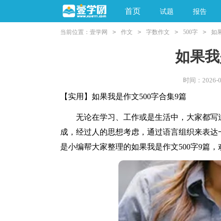
首页
试题
报告
当前位置：
壹学网
>
作文
>
字数作文
>
500字
>
如
阅读理解
亲子教育
如果我
时间：2026-06
【实用】如果我是作文500字合集9篇
无论在学习、工作或是生活中，大家都写过
成，经过人的思想考虑，通过语言组织来表达
是小编帮大家整理的如果我是作文500字9篇