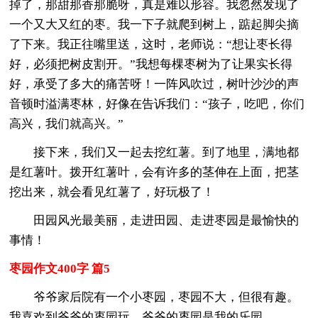
掉了，那甜那香那脆呀，真是难以形容。我忽然发现了
一个又大又红的枣。我一下子就爬到树上，踮起脚尖摘
了下来。我正往嘴里送，这时，老师说：“想让枣长得
好，必须把树皮割开。”我想每棵枣树为了让果实长得
好，承受了多大的痛苦呀！一阵风吹过，树叶沙沙的声
音顿时溢满枣林，好像在告诉我们：“孩子，吃吧，你们
高兴，我们就高兴。”
接下来，我们又一起去挖红薯。到了地里，满地都
是红薯叶。拨开红薯叶，会有许多的茎伸在上面，把茎
挖出来，就会看见红薯了，好玩极了！
田园风光最美丽，走进田园、走进枣园是最愉快的
事情！
枣园作文400字 篇5
爷爷家后院有一个小枣园，枣园不大，但很有趣。
我喜欢到爷爷的枣园玩，爷爷的枣园是我的乐园。