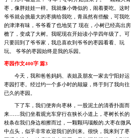
枣，像胖娃娃一样。我就像小馋似的，闹着要吃。这时
爷爷就会挑最大的枣摘给我吃，青虽然有些酸，可我吃
的津津有味，爷爷看了也地笑了 现在，小树已经高出房
檐了，变成了大树。我呢现在开始读小学四年级了。可
只要回到了爷爷家，我总喜欢到爷爷的枣园看看、玩
玩。 爷爷的枣园始终是我的乐园。
枣园作文400字 篇3
今天，我和爸爸妈妈、表姐及朋友一家去宁阳好运
枣园打枣。经过约一个多小时的颠簸，终于到了我向往
已久的枣园。
下了车，我们便奔向枣林，一股泥土的清香扑面而
来……我们坐着观光车穿行在狭长小道上，枣树长长的
枝条在我们身边相擦而过，一颗颗玛瑙般的.大枣在微风
中点头，似乎非常欢迎我们的到来。很快，我来到了枣