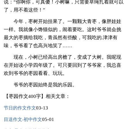
说：“你啊你，可真傻！小树嘛，只需要草绳扎着就可以
了，用不着这些！”
今年，枣树开始挂果了。一颗颗大青枣，像胖娃娃
一样。我就像小馋猫似的，闹着要吃。这时爷爷就会挑
最大的枣摘给我吃，青虽然有些酸，可我吃的.津津有
味，爷爷看了也高兴地笑了……
现在，小树已经高出房檐了，变成了大树。我呢现
在开始读小学四年级了。可只要回到了爷爷家，我总喜
欢到爷爷的枣园看看、玩玩。
爷爷的枣园始终是我的乐园。
【枣园作文400字】相关文章：
03-13
节日的作文作文
05-01
目送作文-初中作文