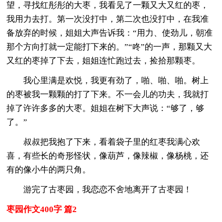
望，寻找红彤彤的大枣，我看见了一颗又大又红的枣，
我用力去打。第一次没打中，第二次也没打中，在我准
备放弃的时候，姐姐大声告诉我：“用力、使劲儿，朝准
那个方向打就一定能打下来的。”“咚”的一声，那颗又大
又红的枣掉了下去，姐姐连忙跑过去，捡拾那颗枣。
我心里满是欢悦，我更有劲了，啪、啪、啪。树上
的枣被我一颗颗的打了下来。不一会儿的功夫，我就打
掉了许许多多的大枣。姐姐在树下大声说：“够了，够
了。”
叔叔把我抱了下来，看着袋子里的红枣我满心欢
喜，有些长的奇形怪状，像葫芦，像辣椒，像杨桃，还
有的像小牛的两只角。
游完了古枣园，我恋恋不舍地离开了古枣园！
枣园作文400字 篇2