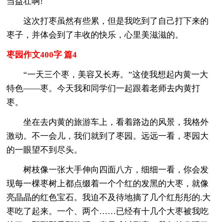
当益壮啊!
这次打枣虽然有些累，但是我吃到了自己打下来的
枣子，并体会到了丰收的快乐，心里美滋滋的。
枣园作文400字 篇4
“一天三个枣，美容又长寿。”这使我想起内黄一大
特色――枣。今天我和同学们一起跟着老师去内黄打
枣。
坐在去内黄的旅游车上，看着路边的风景，我格外
激动。不一会儿，我们就到了枣园。远远一看，枣园大
的一眼望不到尽头。
树枝像一张大手伸向四面八方，细细一看，你会发
现每一棵枣树上都点缀着一个个红的发黑的大枣，就像
亮晶晶的红色宝石。我迫不及待地摘了几个红彤彤的.大
枣吃了起来。一个、两个……已经有十几个大枣被我吃