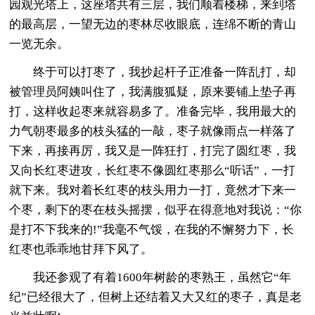
园观光塔上，这座塔共有三层，我们顺着楼梯，来到塔
的最高层，一望无边的枣林尽收眼底，连绵不断的青山
一览无余。
终于可以打枣了，我抄起杆子正准备一阵乱打，却
被管理员阿姨叫住了，我满腹狐疑，原来要铺上垫子再
打，这样收起枣来就容易多了。准备完毕，我用最大的
力气朝枣最多的枝头猛的一敲，枣子就像雨点一样落了
下来，再接再厉，我又是一阵狂打，打完了圆红枣，我
又向长红枣进攻，长红枣不像圆红枣那么“听话”，一打
就下来。我对着长红枣的枝头用力一打，竟然才下来一
个枣，剩下的枣在枝头摇摆，似乎在得意地对我说：“你
是打不下我来的!”我毫不气馁，在我的不懈努力下，长
红枣也乖乖地甘拜下风了。
我还参观了有着1600年树龄的枣熟王，虽然它“年
纪”已经很大了，但树上还结着又大又红的枣子，真是老