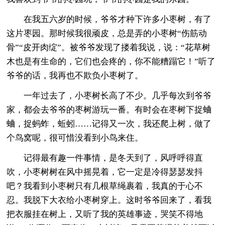
在我五六岁的时候，爷爷才种下许多小枣树，有了
这片枣园。那时候我很顽皮，总是弄的小枣树“伤筋动
骨”“皮开肉绽”。被爷爷发现了搂着我说，说：“花草树
木也是有生命的，它们也会疼的，你不能糟蹋它！”听了
爷爷的话，我再也不欺负小枣树了。
一年过去了，小枣树长高了不少。几乎每次到爷爷
家，都会去爷爷的枣树游玩一番。有时会在枣树下捉蛐
蛐，捉蚂蚱，蚯蚓……记得又一次，我还爬上树，做了
个鸟窝呢，很可惜没看到小鸟来住。
记得最有趣一件事情，是冬天到了，风呼呼得直
吹，小枣树树在风中摇晃着，它一定是冷得瑟瑟发抖
吧？我看到小枣树只有几根草绳裹着，我真的于心不
忍。我脱下大衣给小枣树穿上。这时爷爷回来了，看我
把衣服挂在树上，又听了我的英雄事迹，哭笑不得地