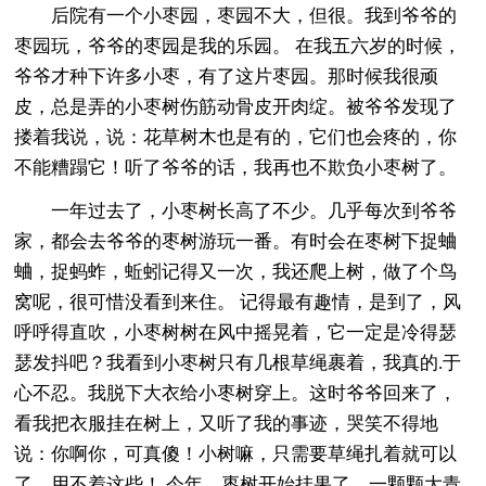
后院有一个小枣园，枣园不大，但很。我到爷爷的
枣园玩，爷爷的枣园是我的乐园。 在我五六岁的时候，
爷爷才种下许多小枣，有了这片枣园。那时候我很顽
皮，总是弄的小枣树伤筋动骨皮开肉绽。被爷爷发现了
搂着我说，说：花草树木也是有的，它们也会疼的，你
不能糟蹋它！听了爷爷的话，我再也不欺负小枣树了。
一年过去了，小枣树长高了不少。几乎每次到爷爷
家，都会去爷爷的枣树游玩一番。有时会在枣树下捉蛐
蛐，捉蚂蚱，蚯蚓记得又一次，我还爬上树，做了个鸟
窝呢，很可惜没看到来住。 记得最有趣情，是到了，风
呼呼得直吹，小枣树树在风中摇晃着，它一定是冷得瑟
瑟发抖吧？我看到小枣树只有几根草绳裹着，我真的.于
心不忍。我脱下大衣给小枣树穿上。这时爷爷回来了，
看我把衣服挂在树上，又听了我的事迹，哭笑不得地
说：你啊你，可真傻！小树嘛，只需要草绳扎着就可以
了，用不着这些！ 今年，枣树开始挂果了。一颗颗大青