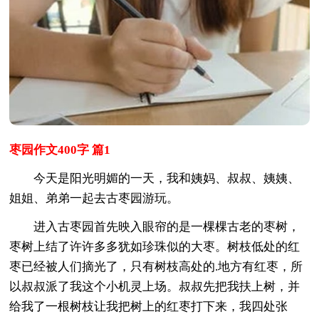
枣园作文400字 篇1
今天是阳光明媚的一天，我和姨妈、叔叔、姨姨、
姐姐、弟弟一起去古枣园游玩。
进入古枣园首先映入眼帘的是一棵棵古老的枣树，
枣树上结了许许多多犹如珍珠似的大枣。树枝低处的红
枣已经被人们摘光了，只有树枝高处的.地方有红枣，所
以叔叔派了我这个小机灵上场。叔叔先把我扶上树，并
给我了一根树枝让我把树上的红枣打下来，我四处张