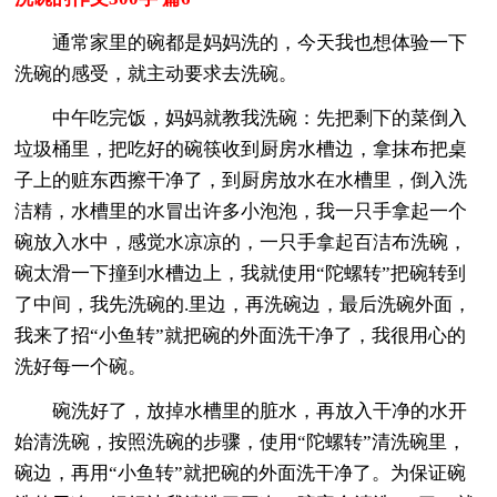
通常家里的碗都是妈妈洗的，今天我也想体验一下
洗碗的感受，就主动要求去洗碗。
中午吃完饭，妈妈就教我洗碗：先把剩下的菜倒入
垃圾桶里，把吃好的碗筷收到厨房水槽边，拿抹布把桌
子上的赃东西擦干净了，到厨房放水在水槽里，倒入洗
洁精，水槽里的水冒出许多小泡泡，我一只手拿起一个
碗放入水中，感觉水凉凉的，一只手拿起百洁布洗碗，
碗太滑一下撞到水槽边上，我就使用“陀螺转”把碗转到
了中间，我先洗碗的.里边，再洗碗边，最后洗碗外面，
我来了招“小鱼转”就把碗的外面洗干净了，我很用心的
洗好每一个碗。
碗洗好了，放掉水槽里的脏水，再放入干净的水开
始清洗碗，按照洗碗的步骤，使用“陀螺转”清洗碗里，
碗边，再用“小鱼转”就把碗的外面洗干净了。为保证碗