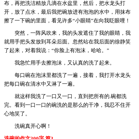
布，再把洗洁精放几滴在水盆里，然后，把水龙头打
开，放了点水，最后我把碗放进有泡泡的水中，用抹布
擦了一下碗的里面，看见许多“小眼睛”在向我眨眼哩！
突然，一阵风吹来，我的头发遮住了我的眼睛，我
就用手把头发放到耳朵后面。忽然站在我后面的徐静笑
了起来，对着我说：“你脸上有泡沫，哈哈。”
我急忙用手去擦泡沫，又认真的洗了起来。
每口碗在泡沫里都洗了一遍，接着，我打开水龙头
把每口碗在清水中又淋了一遍。
就这样我洗了一口又一口，直到把所有的.碗都洗
完。看到一口一口的碗洗的是那么的干净，我忍不住开
心地笑了。
洗碗真开心啊！
洗碗的作文300字 篇3