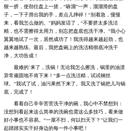
狠一挤，使劲往盘上一搓，“哧溜”一声，溜溜滑的盘
子，一下子滑出我的手，差点儿摔碎！“别着急，慢慢
来，看我怎么做的。”妈妈发话了，“不要挤太多洗洁
精，也不需擦得太用力，别忘把盘底也洗干净。”我小心
翼翼地试了一次，居然成功了！我洗得越来越起劲，也
越来越熟练。最后，我把盘碗上的洗洁精彻底冲洗干
净，大功告成！
最难的`来了，洗锅！无论我怎么擦洗，锅里的油渍
异常顽固地不肯下来！“多一点洗洁精，试试钢丝
球。”我试了试，油污果然下来了。我又洗了锅把儿与锅
底，完成了！
看着自己辛辛苦苦洗干净的碗，我心中不禁想到：
没想到看起来这么简单的洗碗也需这么多技巧，看来做
好小事也不容易。“一屋不扫，何以扫天下？”让我们一
起踏踏实实干好身边的每一件小事吧！