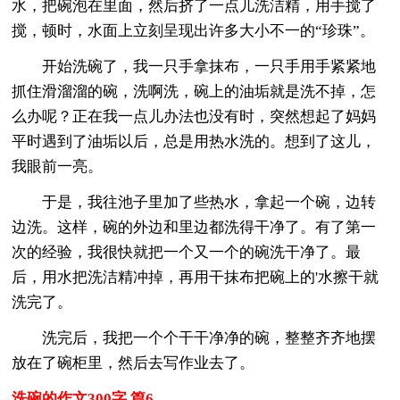
水，把碗泡在里面，然后挤了一点儿洗洁精，用手搅了
搅，顿时，水面上立刻呈现出许多大小不一的“珍珠”。
开始洗碗了，我一只手拿抹布，一只手用手紧紧地
抓住滑溜溜的碗，洗啊洗，碗上的油垢就是洗不掉，怎
么办呢？正在我一点儿办法也没有时，突然想起了妈妈
平时遇到了油垢以后，总是用热水洗的。想到了这儿，
我眼前一亮。
于是，我往池子里加了些热水，拿起一个碗，边转
边洗。这样，碗的外边和里边都洗得干净了。有了第一
次的经验，我很快就把一个又一个的碗洗干净了。最
后，用水把洗洁精冲掉，再用干抹布把碗上的'水擦干就
洗完了。
洗完后，我把一个个干干净净的碗，整整齐齐地摆
放在了碗柜里，然后去写作业去了。
洗碗的作文300字 篇6