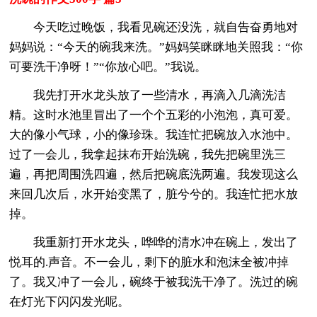
今天吃过晚饭，我看见碗还没洗，就自告奋勇地对
妈妈说：“今天的碗我来洗。”妈妈笑眯眯地关照我：“你
可要洗干净呀！”“你放心吧。”我说。
我先打开水龙头放了一些清水，再滴入几滴洗洁
精。这时水池里冒出了一个个五彩的小泡泡，真可爱。
大的像小气球，小的像珍珠。我连忙把碗放入水池中。
过了一会儿，我拿起抹布开始洗碗，我先把碗里洗三
遍，再把周围洗四遍，然后把碗底洗两遍。我发现这么
来回几次后，水开始变黑了，脏兮兮的。我连忙把水放
掉。
我重新打开水龙头，哗哗的清水冲在碗上，发出了
悦耳的.声音。不一会儿，剩下的脏水和泡沫全被冲掉
了。我又冲了一会儿，碗终于被我洗干净了。洗过的碗
在灯光下闪闪发光呢。