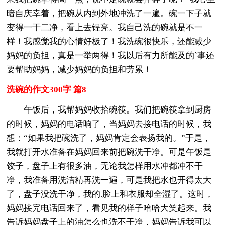
暗自庆幸着，把碗从内到外地冲洗了一遍。碗一下子就
变得一干二净，看上去锃亮。我自己洗的碗就是不一
样！我感觉我的心情好极了！我洗碗很快乐，还能减少
妈妈的负担，真是一举两得！我以后有力所能及的`事还
要帮助妈妈，减少妈妈的负担和劳累！
洗碗的作文300字 篇8
午饭后，我帮妈妈收拾碗筷。我们把碗筷拿到厨房
的时候，妈妈的电话响了，当妈妈去接电话的时候，我
想：“如果我把碗洗了，妈妈肯定会表扬我的。”于是，
我就打开水准备在妈妈回来前把碗洗干净。可是午饭是
饺子，盘子上有很多油，无论我怎样用水冲都冲不干
净，我准备用洗洁精再洗一遍，可是我把水也开得太大
了，盘子没洗干净，我的.脸上和衣服却全湿了。这时，
妈妈接完电话回来了，看见我的样子哈哈大笑起来。我
告诉妈妈盘子上的油怎么也洗不干净，妈妈告诉我可以