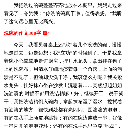
我把洗过的碗整整齐齐地放在木橱里。妈妈走过来
看见了，夸赞我：“你洗的碗真干净，值得表扬。”我听
了这句话心里无比高兴。
洗碗的作文300字 篇4
今天，我看见餐桌上还“躺”着几个没洗的碗，慢慢
地走过去，边走边想：我“立功”的时候到了。于是我拿
着碗小心翼翼地走进厨房，拧开水龙头，拿出挂在钩子
上的洗碗布，用清水仔细地擦着每一个角落，上面的污
渍是不见了，但油却没洗干净，我该怎么办呢？我关紧
水龙头，挂好抹布坐在沙发上沉思着……突然想起姐姐
洗油渍的.时候不都用洗洁精嘛！好，继续开工，说干就
干，我把洗洁精倒入碗内，拿起抹布湿了湿水，擦拭着
有油渍的地方，很快到处都有亮闪闪、圆溜溜的泡泡，
有的在我手上顽皮地跳舞；有的在碗边连成一串，好像
一串闪亮的泡泡花环；还有的在洗手池里争夺“地盘”，