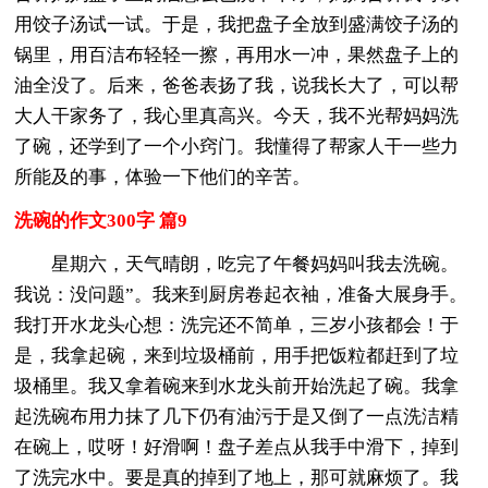
用饺子汤试一试。于是，我把盘子全放到盛满饺子汤的
锅里，用百洁布轻轻一擦，再用水一冲，果然盘子上的
油全没了。后来，爸爸表扬了我，说我长大了，可以帮
大人干家务了，我心里真高兴。今天，我不光帮妈妈洗
了碗，还学到了一个小窍门。我懂得了帮家人干一些力
所能及的事，体验一下他们的辛苦。
洗碗的作文300字 篇9
星期六，天气晴朗，吃完了午餐妈妈叫我去洗碗。
我说：没问题”。我来到厨房卷起衣袖，准备大展身手。
我打开水龙头心想：洗完还不简单，三岁小孩都会！于
是，我拿起碗，来到垃圾桶前，用手把饭粒都赶到了垃
圾桶里。我又拿着碗来到水龙头前开始洗起了碗。我拿
起洗碗布用力抹了几下仍有油污于是又倒了一点洗洁精
在碗上，哎呀！好滑啊！盘子差点从我手中滑下，掉到
了洗完水中。要是真的掉到了地上，那可就麻烦了。我