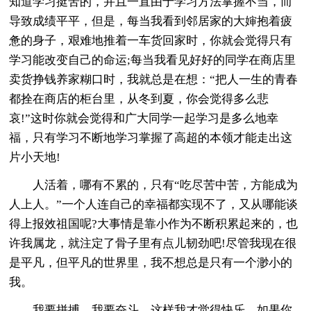
知道学习挺苦的，并且一直由于学习方法掌握不当，而
导致成绩平平，但是，每当我看到邻居家的大婶抱着疲
惫的身子，艰难地推着一车货回家时，你就会觉得只有
学习能改变自己的命运;每当我看见好好的同学在商店里
卖货挣钱养家糊口时，我就总是在想：“把人一生的青春
都拴在商店的柜台里，从冬到夏，你会觉得多么悲
哀!”这时你就会觉得和广大同学一起学习是多么地幸
福，只有学习不断地学习掌握了高超的本领才能走出这
片小天地!
人活着，哪有不累的，只有“吃尽苦中苦，方能成为
人上人。”一个人连自己的幸福都实现不了，又从哪能谈
得上报效祖国呢?大事情是靠小作为不断积累起来的，也
许我属龙，就注定了骨子里有点儿韧劲吧!尽管我现在很
是平凡，但平凡的世界里，我不想总是只有一个渺小的
我。
我要拼搏、我要奋斗，这样我才觉得快乐。如果你