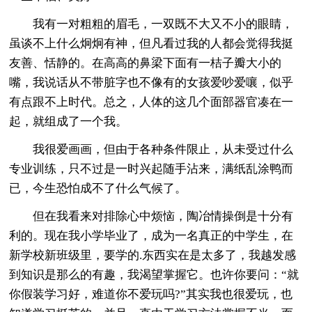
我有一对粗粗的眉毛，一双既不大又不小的眼睛，
虽谈不上什么炯炯有神，但凡看过我的人都会觉得我挺
友善、恬静的。在高高的鼻梁下面有一桔子瓣大小的
嘴，我说话从不带脏字也不像有的女孩爱吵爱嚷，似乎
有点跟不上时代。总之，人体的这几个面部器官凑在一
起，就组成了一个我。
我很爱画画，但由于各种条件限止，从未受过什么
专业训练，只不过是一时兴起随手沾来，满纸乱涂鸭而
已，今生恐怕成不了什么气候了。
但在我看来对排除心中烦恼，陶冶情操倒是十分有
利的。现在我小学毕业了，成为一名真正的中学生，在
新学校新班级里，要学的.东西实在是太多了，我越发感
到知识是那么的有趣，我渴望掌握它。也许你要问：“就
你假装学习好，难道你不爱玩吗?”其实我也很爱玩，也