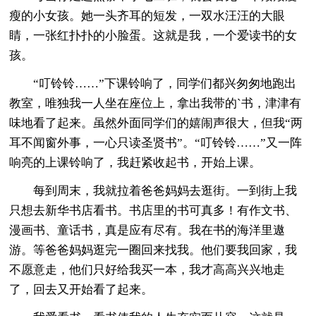
瘦的小女孩。她一头齐耳的短发，一双水汪汪的大眼
睛，一张红扑扑的小脸蛋。这就是我，一个爱读书的女
孩。
“叮铃铃……”下课铃响了，同学们都兴匆匆地跑出
教室，唯独我一人坐在座位上，拿出我带的`书，津津有
味地看了起来。虽然外面同学们的嬉闹声很大，但我“两
耳不闻窗外事，一心只读圣贤书”。“叮铃铃……”又一阵
响亮的上课铃响了，我赶紧收起书，开始上课。
每到周末，我就拉着爸爸妈妈去逛街。一到街上我
只想去新华书店看书。书店里的书可真多！有作文书、
漫画书、童话书，真是应有尽有。我在书的海洋里遨
游。等爸爸妈妈逛完一圈回来找我。他们要我回家，我
不愿意走，他们只好给我买一本，我才高高兴兴地走
了，回去又开始看了起来。