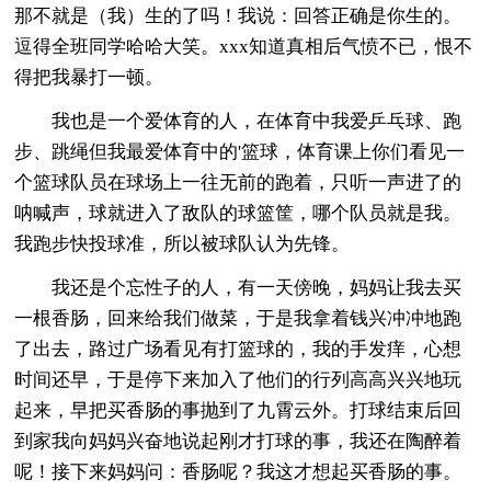
那不就是（我）生的了吗！我说：回答正确是你生的。
逗得全班同学哈哈大笑。xxx知道真相后气愤不已，恨不
得把我暴打一顿。
我也是一个爱体育的人，在体育中我爱乒乓球、跑
步、跳绳但我最爱体育中的'篮球，体育课上你们看见一
个篮球队员在球场上一往无前的跑着，只听一声进了的
呐喊声，球就进入了敌队的球篮筐，哪个队员就是我。
我跑步快投球准，所以被球队认为先锋。
我还是个忘性子的人，有一天傍晚，妈妈让我去买
一根香肠，回来给我们做菜，于是我拿着钱兴冲冲地跑
了出去，路过广场看见有打篮球的，我的手发痒，心想
时间还早，于是停下来加入了他们的行列高高兴兴地玩
起来，早把买香肠的事抛到了九霄云外。打球结束后回
到家我向妈妈兴奋地说起刚才打球的事，我还在陶醉着
呢！接下来妈妈问：香肠呢？我这才想起买香肠的事。