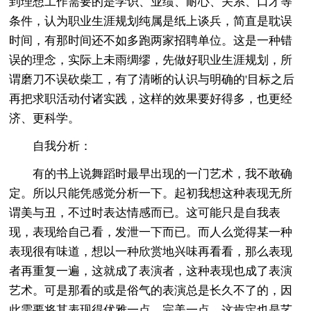
到理想工作需要的是学识、业绩、耐心、关系、口才等
条件，认为职业生涯规划纯属是纸上谈兵，简直是耽误
时间，有那时间还不如多跑两家招聘单位。这是一种错
误的理念，实际上未雨绸缪，先做好职业生涯规划，所
谓磨刀不误砍柴工，有了清晰的认识与明确的'目标之后
再把求职活动付诸实践，这样的效果要好得多，也更经
济、更科学。
自我分析：
有的书上说舞蹈时最早出现的一门艺术，我不敢确
定。所以只能凭感觉分析一下。起初我想这种表现无所
谓美与丑，不过时表达情感而已。这可能只是自我表
现，表现给自己看，发泄一下而已。而人么觉得某一种
表现很有味道，想以一种欣赏地兴味再看看，那么表现
者再重复一遍，这就成了表演者，这种表现也成了表演
艺术。可是那看的或是俗气的表演总是长久不了的，因
此需要将其表现得优雅一点，完美一点，这肯定也是艺