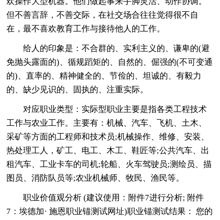
欢操作大型机器。他们做起事来手脚灵活、动作协调。
但不善言辞，不善交际，在社交场合往往觉得很不自
在，最不喜欢教育工作与接待他人的工作。
给人的印象是：不合群的、实利主义的、谦卑的(避
免抛头露面的)、循规蹈矩的、自然的、倔强的(不可变通
的)、直率的、精神健全的、节俭的、坦诚的、有毅力
的、缺少见识的、固执的、注重实际。
对应职业类型：实际型职业主要是指各类工程技术
工作与农业工作。主要有：机械、汽车、飞机、土木、
采矿等方面的工程师和技术员;机械操作、维修、安装、
热处理工人，矿工、电工、木工、鞋匠等;公共汽车、出
租汽车、工业卡车的司机;轮船、火车驾驶员;测绘员、描
图员、消防队员等;农业机械师、牧民、渔民等。
职业价值观分析 (建议使用：附件7进行分析; 附件
7：埃德加· 施恩职业锚测试网址)职业锚测试结果： 您的