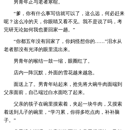
男青年正与老者寒暄。
“爹，你有什么事写信就可以了，这么远，何必赶来
呢？这么冷的天，你眼睛又看不见。我不是说了吗，考
完研无论如何我也要回家一趟。”
“你都五年没有回家了，你妈怪想你的……”泪水从
老者那没有光泽的眼里流出来。
男青年的喉结一鼓一缩，眼圈红了。
店内一阵沉默，外面的雪花越来越急。
面送上了。男青年站起来，抢先将大碗牛肉面端到
父亲面前，自己端过白水面吃了起来。
父亲的筷子在碗里摸索着，夹起一块牛肉，又摸索
着送到儿子的碗里，“学习累，你得多吃点肉，补补脑
子。”