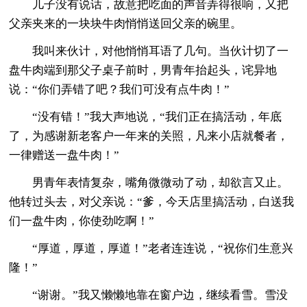
儿子没有说话，故意把吃面的声音弄得很响，又把
父亲夹来的一块块牛肉悄悄送回父亲的碗里。
我叫来伙计，对他悄悄耳语了几句。当伙计切了一
盘牛肉端到那父子桌子前时，男青年抬起头，诧异地
说：“你们弄错了吧？我们可没有点牛肉！”
“没有错！”我大声地说，“我们正在搞活动，年底
了，为感谢新老客户一年来的关照，凡来小店就餐者，
一律赠送一盘牛肉！”
男青年表情复杂，嘴角微微动了动，却欲言又止。
他转过头去，对父亲说：“爹，今天店里搞活动，白送我
们一盘牛肉，你使劲吃啊！”
“厚道，厚道，厚道！”老者连连说，“祝你们生意兴
隆！”
“谢谢。”我又懒懒地靠在窗户边，继续看雪。雪没