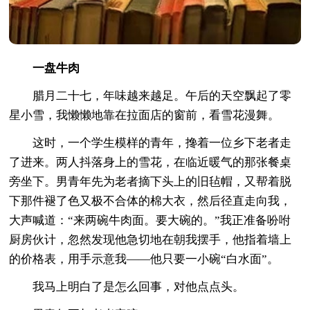
一盘牛肉
腊月二十七，年味越来越足。午后的天空飘起了零
星小雪，我懒懒地靠在拉面店的窗前，看雪花漫舞。
这时，一个学生模样的青年，搀着一位乡下老者走
了进来。两人抖落身上的雪花，在临近暖气的那张餐桌
旁坐下。男青年先为老者摘下头上的旧毡帽，又帮着脱
下那件褪了色又极不合体的棉大衣，然后径直走向我，
大声喊道：“来两碗牛肉面。要大碗的。”我正准备吩咐
厨房伙计，忽然发现他急切地在朝我摆手，他指着墙上
的价格表，用手示意我——他只要一小碗“白水面”。
我马上明白了是怎么回事，对他点点头。