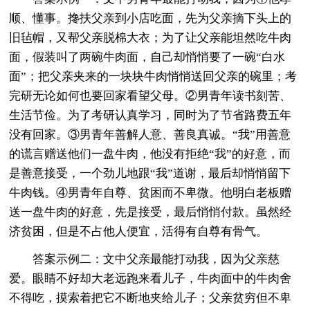
顺、懂事。搀扶父亲到小店吃面，先为父亲摘下头上的
旧毡帽，又帮父亲脱棉大衣；为了让父亲能坦然吃牛肉
面，假装叫了两碗牛肉面，自己却悄悄要了一碗“白水
面”；把父亲夹来的一块块牛肉悄悄送回父亲的碗里；考
完研无论如何也要回家看望父母。②男青年读书刻苦、
生活节俭。为了考研认真学习，同时为了节省路费五年
没有回家。③男青年善解人意、善良真诚。“我”用善意
的谎言赠送他们一盘牛肉，他没有拒绝“我”的好意，而
是善意接受，一个劲儿地跟“我”道谢，最后却悄悄留下
牛肉钱。④男青年自尊、贫困而不卑微。他明白老板赠
送一盘牛肉的好意，先是接受，最后悄悄付款。虽然经
济贫困，但是不占他人便宜，活得有自尊有骨气。
答案示例二：文中父亲最能打动我，因为父亲慈
爱。眼睛不好却大老远跑来看儿子，牛肉面中的牛肉舍
不得吃，摸索着把它不断地夹给儿子；父亲贫穷但不卑