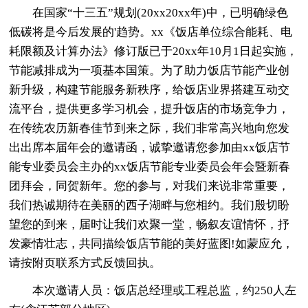
在国家“十三五”规划(20xx20xx年)中，已明确绿色
低碳将是今后发展的'趋势。xx《饭店单位综合能耗、电
耗限额及计算办法》修订版已于20xx年10月1日起实施，
节能减排成为一项基本国策。为了助力饭店节能产业创
新升级，构建节能服务新秩序，给饭店业界搭建互动交
流平台，提供更多学习机会，提升饭店的市场竞争力，
在传统农历新春佳节到来之际，我们非常高兴地向您发
出出席本届年会的邀请函，诚挚邀请您参加由xx饭店节
能专业委员会主办的xx饭店节能专业委员会年会暨新春
团拜会，同贺新年。您的参与，对我们来说非常重要，
我们热诚期待在美丽的西子湖畔与您相约。我们殷切盼
望您的到来，届时让我们欢聚一堂，畅叙友谊情怀，抒
发豪情壮志，共同描绘饭店节能的美好蓝图!如蒙应允，
请按附页联系方式反馈回执。
本次邀请人员：饭店总经理或工程总监，约250人左