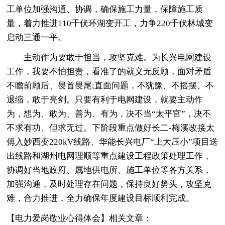
工单位加强沟通、协调，确保施工力量，保障施工质
量，着力推进110千伏环湖变开工，力争220千伏林城变
启动三通一平。
主动作为要敢于担当，攻坚克难。为长兴电网建设
工作，我要不怕担责，看准了的就义无反顾，面对矛盾
不瞻前顾后、畏首畏尾;直面问题，不犹豫、不摇摆、不
退缩，敢于亮剑。只要有利于电网建设，就要主动作
为，想为、敢为、善为、有为，决不当“太平官”，决不
不求有功、但求无过。下阶段重点做好长二-梅溪改接太
傅入妙西变220kV线路、华能长兴电厂“上大压小”项目送
出线路和湖州电网理顺等重点建设工程政策处理工作，
协调好当地政府、属地供电所、施工单位等各方关系，
加强沟通，及时处理存在问题，保持良好势头，攻坚克
难，合力推进，全力确保年度建设目标顺利完成。
【电力爱岗敬业心得体会】相关文章：