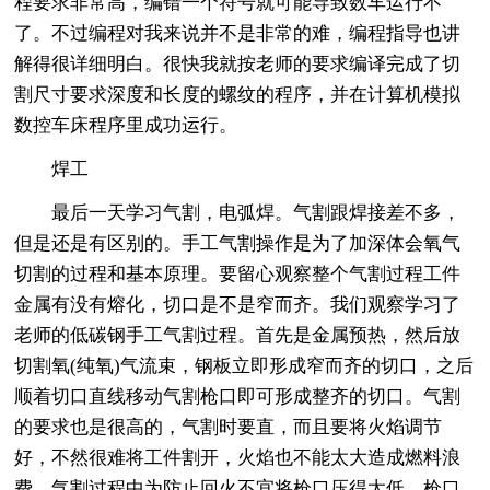
程要求非常高，编错一个符号就可能导致数车运行不
了。不过编程对我来说并不是非常的难，编程指导也讲
解得很详细明白。很快我就按老师的要求编译完成了切
割尺寸要求深度和长度的螺纹的程序，并在计算机模拟
数控车床程序里成功运行。
焊工
最后一天学习气割，电弧焊。气割跟焊接差不多，
但是还是有区别的。手工气割操作是为了加深体会氧气
切割的过程和基本原理。要留心观察整个气割过程工件
金属有没有熔化，切口是不是窄而齐。我们观察学习了
老师的低碳钢手工气割过程。首先是金属预热，然后放
切割氧(纯氧)气流束，钢板立即形成窄而齐的切口，之后
顺着切口直线移动气割枪口即可形成整齐的切口。气割
的要求也是很高的，气割时要直，而且要将火焰调节
好，不然很难将工件割开，火焰也不能太大造成燃料浪
费，气割过程中为防止回火不宜将枪口压得太低，枪口