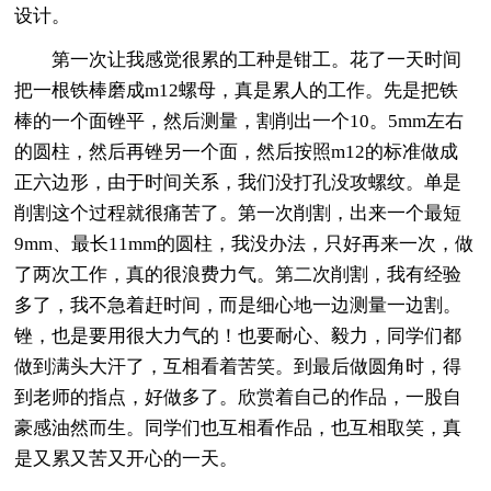
设计。
第一次让我感觉很累的工种是钳工。花了一天时间
把一根铁棒磨成m12螺母，真是累人的工作。先是把铁
棒的一个面锉平，然后测量，割削出一个10。5mm左右
的圆柱，然后再锉另一个面，然后按照m12的标准做成
正六边形，由于时间关系，我们没打孔没攻螺纹。单是
削割这个过程就很痛苦了。第一次削割，出来一个最短
9mm、最长11mm的圆柱，我没办法，只好再来一次，做
了两次工作，真的很浪费力气。第二次削割，我有经验
多了，我不急着赶时间，而是细心地一边测量一边割。
锉，也是要用很大力气的！也要耐心、毅力，同学们都
做到满头大汗了，互相看着苦笑。到最后做圆角时，得
到老师的指点，好做多了。欣赏着自己的作品，一股自
豪感油然而生。同学们也互相看作品，也互相取笑，真
是又累又苦又开心的一天。