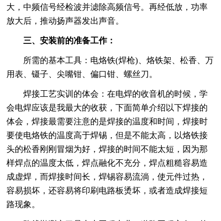
大，中频信号经检波并滤除高频信号。再经低放，功率
放大后，推动扬声器发出声音。
三、安装前的准备工作：
所需的基本工具：电烙铁(焊枪)、烙铁架、松香、万
用表、镊子、尖嘴钳、偏口钳、螺丝刀。
焊接工艺实训的体会：在电焊的收音机的时候，学
会电焊应该是我最大的收获，下面简单介绍以下焊接的
体会，焊接最需要注意的是焊接的温度和时间，焊接时
要使电烙铁的温度高于焊锡，但是不能太高，以烙铁接
头的松香刚刚冒烟为好，焊接的时间不能太短，因为那
样焊点的温度太低，焊点融化不充分，焊点粗糙容易造
成虚焊，而焊接时间长，焊锡容易流淌，使元件过热，
容易损坏，还容易将印刷电路板烫坏，或者造成焊接短
路现象。