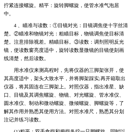
拧紧连接螺旋。精平：旋转脚螺旋，使管水准气泡居
中。
4 、瞄准与读数：①目镜对光：目镜调焦使十字丝清
楚。②瞄准和物镜对光：粗瞄目标，物镜调焦使目标清
楚。注意排除视差。精瞄目标。③读数：调剂照明反光
镜，使读数窗亮度适中，旋转读数显微镜的目镜使刻画
线清楚，然后读数。
用水准仪来测高程时，先将仪器的三脚架张开，使
其高度适中，架头大致水平，并将脚架踩实;再开箱取出
仪器，将其固连在三脚架上。对照仪器，指出准星、缺
口、目镜及其调焦螺旋、物镜、对光螺旋、管水准仪、
圆水准仪、制动和微动螺旋、微倾螺旋、脚螺旋等，了
解其作用并熟悉其使用方法。对照水准尺，熟悉其分划
注记并练习读数。
(1)粗平：双手食指和拇指各拧一只脚螺旋，同时以