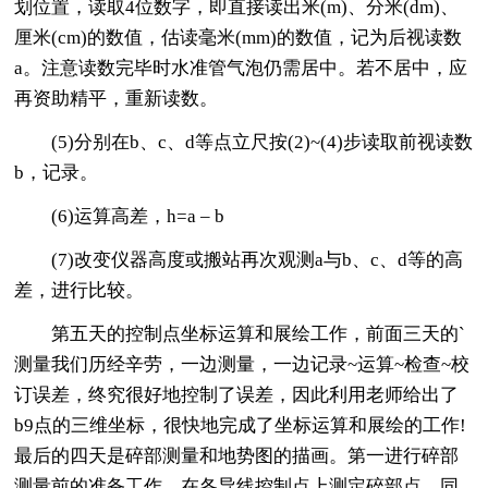
划位置，读取4位数字，即直接读出米(m)、分米(dm)、
厘米(cm)的数值，估读毫米(mm)的数值，记为后视读数
a。注意读数完毕时水准管气泡仍需居中。若不居中，应
再资助精平，重新读数。
(5)分别在b、c、d等点立尺按(2)~(4)步读取前视读数
b，记录。
(6)运算高差，h=a – b
(7)改变仪器高度或搬站再次观测a与b、c、d等的高
差，进行比较。
第五天的控制点坐标运算和展绘工作，前面三天的`
测量我们历经辛劳，一边测量，一边记录~运算~检查~校
订误差，终究很好地控制了误差，因此利用老师给出了
b9点的三维坐标，很快地完成了坐标运算和展绘的工作!
最后的四天是碎部测量和地势图的描画。第一进行碎部
测量前的准备工作，在各导线控制点上测定碎部点，同