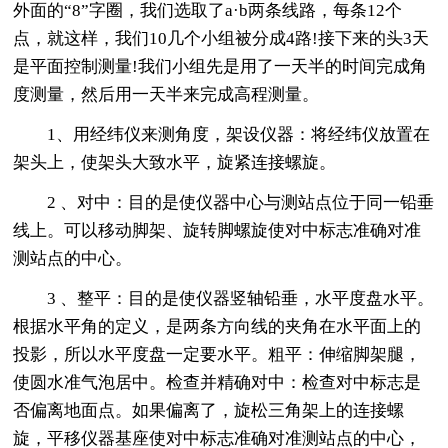
外面的“8”字圈，我们选取了a·b两条线路，每条12个
点，就这样，我们10几个小组被分成4路!接下来的头3天
是平面控制测量!我们小组先是用了一天半的时间完成角
度测量，然后用一天半来完成高程测量。
1、用经纬仪来测角度，架设仪器：将经纬仪放置在
架头上，使架头大致水平，旋紧连接螺旋。
2 、对中：目的是使仪器中心与测站点位于同一铅垂
线上。可以移动脚架、旋转脚螺旋使对中标志准确对准
测站点的中心。
3 、整平：目的是使仪器竖轴铅垂，水平度盘水平。
根据水平角的定义，是两条方向线的夹角在水平面上的
投影，所以水平度盘一定要水平。粗平：伸缩脚架腿，
使圆水准气泡居中。检查并精确对中：检查对中标志是
否偏离地面点。如果偏离了，旋松三角架上的连接螺
旋，平移仪器基座使对中标志准确对准测站点的中心，