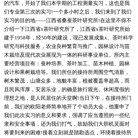
的汽车，开始了我们本学期的工程测量实习，这也是我
们专业第三次的实习!一个多小时之后，我们来到了我们
实习的目的地——江西省桑蚕茶叶研究所!在这里不得不
介绍一下江西省x茶叶研究所了，江西省x茶叶研究所始
建于1958年，经50年的建设，现已发展成集x、茶叶科学
研究与科技服务，农业良种繁育与推广，园林设计与苗
木栽培及现代农业展现为一体的科研事业单位。所内主
要经营项目有：蚕种培养、茶叶加工、苗木种植、园林
设计和果树栽培等。我们所住的接待所周围空气清新，
树木繁茂，山塘众多，地貌丰富，植被覆盖率超高，而
且民风浑厚，安居乐业，的确是旅行观光、休闲度假的
理想之地，是人民居住的天堂啊!当日下午，在接待所门
前，我们的欧阳老师简单地开了个动员大会，他重申了
我们此次实习的意义和要求，强调了应当遵照的一些纪
隶和安全事项，还为我们打气，鼓励我们大胆机灵面对
将要到来的困难!接着立刻就是踏勘选点，环绕着接待所