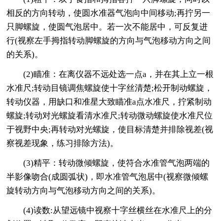
相反的方向转动，使圆水准器气泡向中间移动;再拧另一
只脚螺旋，使圆气泡居中。若一次不能居中，可反复进
行(视察左手拇指转动脚螺旋的方向与气泡移动方向之间
的关系)。
(2)瞄准：在离仪器不远处选一点a，并在其上立一根
水准尺;转动目镜调焦螺旋使十字丝清楚;松开制动螺旋，
转动仪器，用缺口和准星大致瞄准a点水准尺，拧紧制动
螺旋;转动对光螺旋看清水准尺;转动微动螺旋使水准尺位
于视野中央;再转动对光螺旋，使目标清楚并排除视差(视
察视差现象，练习排除方法)。
(3)精平：转动微倾螺旋，使符合水准管气泡两端的
半影像吻合(成圆弧状)，即水准管气泡居中(视察微倾螺
旋转动方向与气泡移动方向之间的关系)。
(4)读数:从望远镜中视察十字丝横丝在水准尺上的分