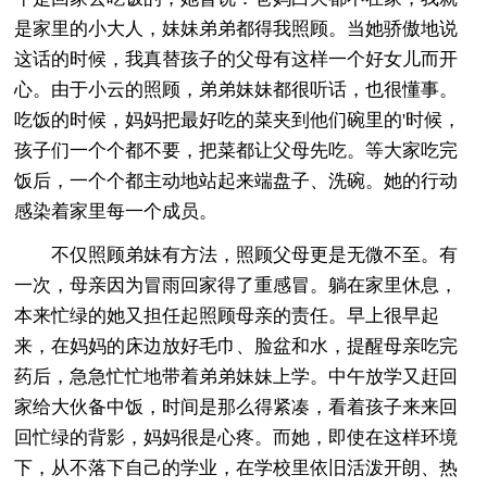
是家里的小大人，妹妹弟弟都得我照顾。当她骄傲地说
这话的时候，我真替孩子的父母有这样一个好女儿而开
心。由于小云的照顾，弟弟妹妹都很听话，也很懂事。
吃饭的时候，妈妈把最好吃的菜夹到他们碗里的'时候，
孩子们一个个都不要，把菜都让父母先吃。等大家吃完
饭后，一个个都主动地站起来端盘子、洗碗。她的行动
感染着家里每一个成员。
不仅照顾弟妹有方法，照顾父母更是无微不至。有
一次，母亲因为冒雨回家得了重感冒。躺在家里休息，
本来忙绿的她又担任起照顾母亲的责任。早上很早起
来，在妈妈的床边放好毛巾、脸盆和水，提醒母亲吃完
药后，急急忙忙地带着弟弟妹妹上学。中午放学又赶回
家给大伙备中饭，时间是那么得紧凑，看着孩子来来回
回忙绿的背影，妈妈很是心疼。而她，即使在这样环境
下，从不落下自己的学业，在学校里依旧活泼开朗、热