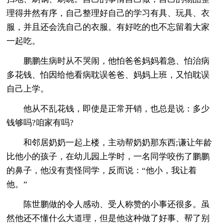
理得井然有序，自己整理好自己的学习有具、玩具、衣
服，并且还会洗自己的衣服。有好吃的也不忘留着大家
一起吃。
鹏鹏生病时从不哭闹，他怕爸爸妈妈着急、怕治病
多花钱、怕因给他看病耽误爸爸、妈妈上班，又怕耽误
自己上学。
他从不乱花钱，即使是正常开销，也总是说：多少
钱够吗?咱家有吗?
和邻居奶奶一起上楼，主动帮奶奶那东西;谦让年龄
比他小的孩子，在幼儿园上学时，一名同学咬伤了鹏鹏
的鼻子，他没有责怪同学，反而说：“他小，我让着
他。”
陈世鹏做的令人感动、受人称赞的小事还很多。虽
然他还不懂什么大道理，但是他这种做了好事、帮了别