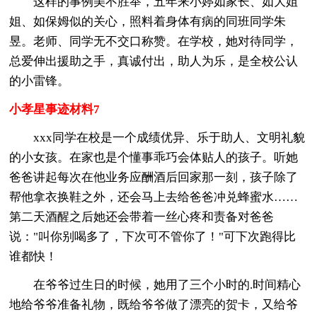
这样的事例美不胜举，五年来小婷如家长、如大姐
姐、如保姆似的关心，照料着身体有病的同班同学朱
昱。老师、同学无不交口称赞。在学校，她对待同学，
总爱伸出援助之手，真诚付出，助人为乐，是全校公认
的小雷锋。
小孝星事迹材料7
xxx同学在校是一个成绩优异、乐于助人、文明礼貌
的小女孩。在家也是个懂事乖巧会体贴人的孩子。听她
爸爸讲起每次在他业务应酬酒后回家那一刻，孩子除了
帮他拿衣换鞋之外，还会马上去给爸爸冲兑蜂蜜水……
第二天酒醒之后她还会带着一丝心疼和责备对爸爸
说："叫你别喝多了，下次可不管你了！"可下次跑得比
谁都快！
在爷爷过生日的时候，她用了三个小时的.时间精心
地给爷爷准备礼物，既给爷爷做了漂亮的贺卡，又给爷