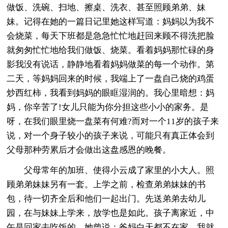
做饭、洗碗、扫地、擦桌、洗衣、甚至照顾弟弟、妹
妹。记得在她的一篇日记里她这样写道：妈妈以为我不
会烧菜，每天下班都是急急忙忙地赶回来顾不得洗把脸
就匆匆忙忙地给我们做饭、烧菜。看着妈妈那忙碌的身
影我没有说话，静静地看着妈妈做菜的每一个动作。第
二天，等妈妈回来的时候，我端上了一盘自己烧的鸡蛋
炒西红柿，我看到妈妈的眼眶湿润的。我心里暗想：妈
妈，你辛苦了!女儿只能为你分担这些小小的家务。是
呀，在我们眼里烧一盘菜有何难?而对一个11岁的孩子来
说，对一个身子较小的孩子来说，可能只有真正体会到
父母那种劳累后才会做出这盘感恩的晚餐。
父母常年的加班、使得小云成了家里的小大人。照
顾弟弟妹妹另有一套。上学之前，检查弟弟妹妹的书
包，待一切齐全后和他们一起出门。先送弟弟去幼儿
园，在与妹妹上学来，放学也是如此。孩子离家近，中
午是回家去吃饭的，她曾说：爸妈白天都不在家，我就