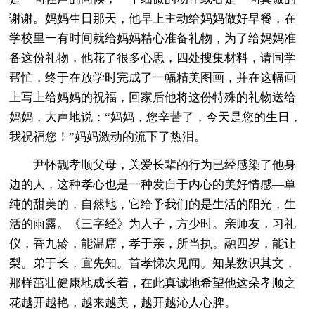
谢谢。妈妈生日那天，他早上主动给妈妈做好早餐，在
学校里一有时间就给妈妈精心准备礼物，为了给妈妈准
备这份礼物，他花了很多心思，四处搜集材料，请同学
帮忙，终于在放学时完成了一幅精美图画，并在这幅画
上写上给妈妈的祝福，回家后他将这份特殊的礼物送给
妈妈，大声地说：“妈妈，您辛苦了，今天是您的生日，
我祝福您！”妈妈激动的流下了热泪。
尹怀靓孝顺父母，关爱长辈的行为已经感染了他身
边的人，这种孝心也是一种发自于内心的美好情感—单
纯的甜美的，自然地，它给予我们的是生活的阳光，生
活的雨露。《三字经》为人子，方少时。亲师友，习礼
仪，香九龄，能温席，孝于亲，所当执。融四岁，能让
梨。弟于长，宜先知。首孝悌次见闻。知某数识其文，
那样茁壮健康地成长着，在此真诚地希望他这朵孝顺之
花越开越艳，越来越美，越开越沁人心脾。