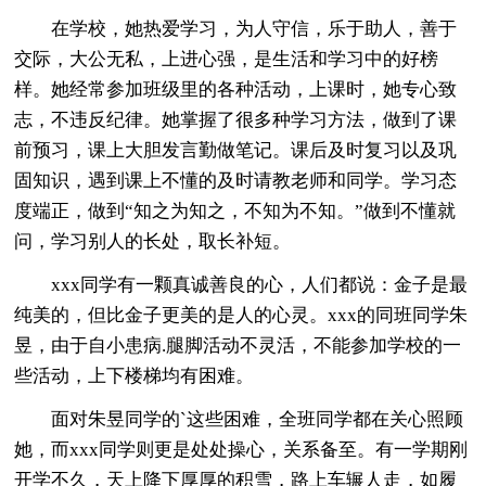
在学校，她热爱学习，为人守信，乐于助人，善于
交际，大公无私，上进心强，是生活和学习中的好榜
样。她经常参加班级里的各种活动，上课时，她专心致
志，不违反纪律。她掌握了很多种学习方法，做到了课
前预习，课上大胆发言勤做笔记。课后及时复习以及巩
固知识，遇到课上不懂的及时请教老师和同学。学习态
度端正，做到“知之为知之，不知为不知。”做到不懂就
问，学习别人的长处，取长补短。
xxx同学有一颗真诚善良的心，人们都说：金子是最
纯美的，但比金子更美的是人的心灵。xxx的同班同学朱
昱，由于自小患病.腿脚活动不灵活，不能参加学校的一
些活动，上下楼梯均有困难。
面对朱昱同学的`这些困难，全班同学都在关心照顾
她，而xxx同学则更是处处操心，关系备至。有一学期刚
开学不久，天上降下厚厚的积雪，路上车辗人走，如履