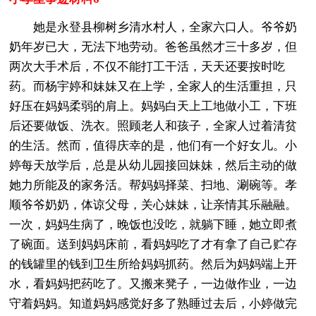
她是永登县柳树乡清水村人，全家六口人。爷爷奶
奶年岁已大，无法下地劳动。爸爸虽然才三十多岁，但
两次大手术后，不仅不能打工干活，天天还要按时吃
药。而杨宇婷和妹妹又在上学，全家人的生活重担，只
好压在妈妈柔弱的肩上。妈妈白天上工地做小工，下班
后还要做饭、洗衣。照顾老人和孩子，全家人过着清贫
的生活。然而，值得庆幸的是，他们有一个好女儿。小
婷每天放学后，总是从幼儿园接回妹妹，然后主动的做
她力所能及的家务活。帮妈妈择菜、扫地、涮碗等。孝
顺爷爷奶奶，体谅父母，关心妹妹，让亲情其乐融融。
一次，妈妈生病了，晚饭也没吃，就躺下睡，她立即煮
了碗面。送到妈妈床前，看妈妈吃了才有拿了自己贮存
的钱罐里的钱到卫生所给妈妈抓药。然后为妈妈端上开
水，看妈妈把药吃了。又搬来凳子，一边做作业，一边
守着妈妈。知道妈妈感觉好多了熟睡过去后，小婷做完