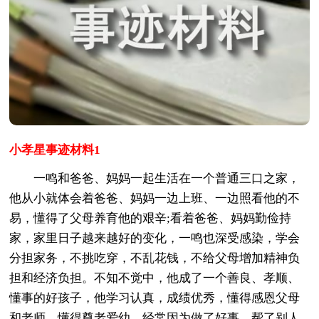
小孝星事迹材料1
一鸣和爸爸、妈妈一起生活在一个普通三口之家，
他从小就体会着爸爸、妈妈一边上班、一边照看他的不
易，懂得了父母养育他的艰辛;看着爸爸、妈妈勤俭持
家，家里日子越来越好的变化，一鸣也深受感染，学会
分担家务，不挑吃穿，不乱花钱，不给父母增加精神负
担和经济负担。不知不觉中，他成了一个善良、孝顺、
懂事的好孩子，他学习认真，成绩优秀，懂得感恩父母
和老师，懂得尊老爱幼，经常因为做了好事、帮了别人