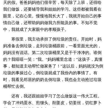
天的假。爸爸妈妈他们很辛苦，每天除了上班，还得给
我们做饭，还要辅导我和姐姐的学习。这些都被我看在
眼里，记在心里。慢慢地我长大了，我就开始自己的事
情自己做，还帮助妈妈做我力所能及的事。不知不觉
中，我就成了大家眼中的孝顺孩子。
寒假里，我主动承担了倒垃圾的责任。开始时，妈
妈准备去倒垃圾，走到垃圾桶跟前，一看里面光光的，
妈妈没有说话。第二次垃圾桶里又是干干净净的。谁倒
的？我嘻嘻一笑："我。"妈妈嘴里念道："这孩子，真懂
事，都知道主动帮忙做家务了！"这以后，妈妈就没为倒
垃圾的事操过心，倒垃圾就成了我份内的事情了。有
时，我看见邻居的奶奶去倒垃圾，我也会主动抢过垃圾
桶帮忙去倒。
还有，我还跟姐姐学习了怎么做饭这一伟大工程。
学会了冲鸡蛋水、煎馒头、削姜皮，切姜丝，切红萝卜