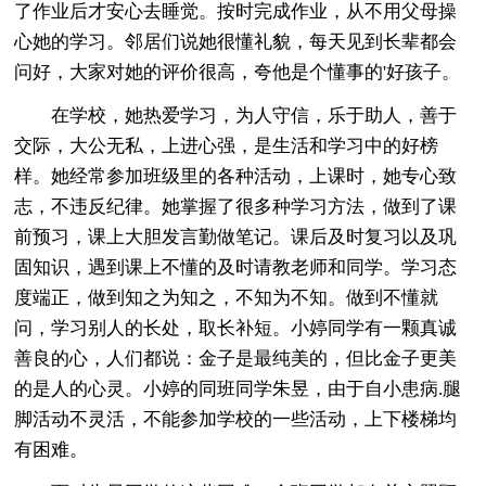
了作业后才安心去睡觉。按时完成作业，从不用父母操
心她的学习。邻居们说她很懂礼貌，每天见到长辈都会
问好，大家对她的评价很高，夸他是个懂事的'好孩子。
在学校，她热爱学习，为人守信，乐于助人，善于
交际，大公无私，上进心强，是生活和学习中的好榜
样。她经常参加班级里的各种活动，上课时，她专心致
志，不违反纪律。她掌握了很多种学习方法，做到了课
前预习，课上大胆发言勤做笔记。课后及时复习以及巩
固知识，遇到课上不懂的及时请教老师和同学。学习态
度端正，做到知之为知之，不知为不知。做到不懂就
问，学习别人的长处，取长补短。小婷同学有一颗真诚
善良的心，人们都说：金子是最纯美的，但比金子更美
的是人的心灵。小婷的同班同学朱昱，由于自小患病.腿
脚活动不灵活，不能参加学校的一些活动，上下楼梯均
有困难。