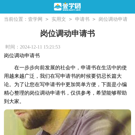
>
>
>
当前位置：
壹学网
实用文
申请书
岗位调动申请
书
岗位调动申请书
时间：2024-12-11 15:21:53
岗位调动申请书
在一步步向前发展的社会中，申请书在生活中的使
用越来越广泛，我们在写申请书的时候要切忌长篇大
论。为了让您在写申请书中更加简单方便，下面是小编
精心整理的岗位调动申请书，仅供参考，希望能够帮助
到大家。