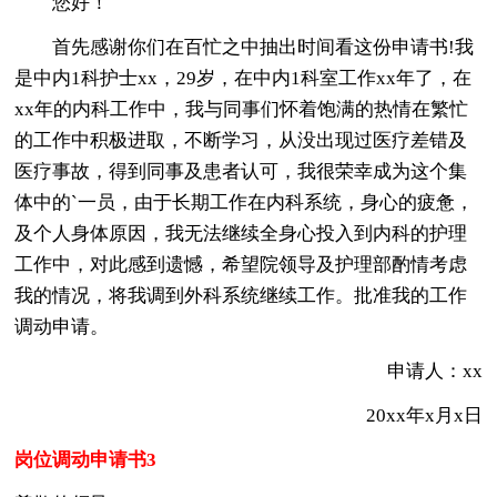
您好！
首先感谢你们在百忙之中抽出时间看这份申请书!我
是中内1科护士xx，29岁，在中内1科室工作xx年了，在
xx年的内科工作中，我与同事们怀着饱满的热情在繁忙
的工作中积极进取，不断学习，从没出现过医疗差错及
医疗事故，得到同事及患者认可，我很荣幸成为这个集
体中的`一员，由于长期工作在内科系统，身心的疲惫，
及个人身体原因，我无法继续全身心投入到内科的护理
工作中，对此感到遗憾，希望院领导及护理部酌情考虑
我的情况，将我调到外科系统继续工作。批准我的工作
调动申请。
申请人：xx
20xx年x月x日
岗位调动申请书3