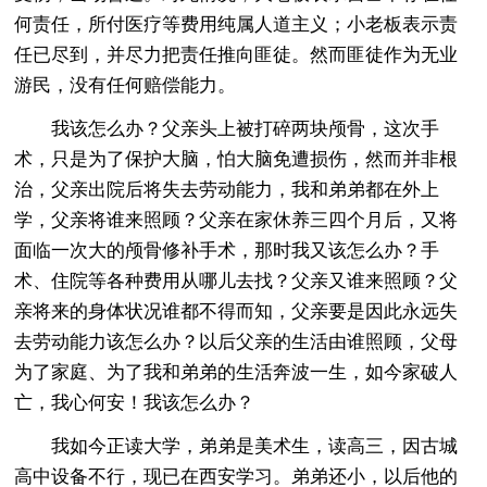
何责任，所付医疗等费用纯属人道主义；小老板表示责
任已尽到，并尽力把责任推向匪徒。然而匪徒作为无业
游民，没有任何赔偿能力。
我该怎么办？父亲头上被打碎两块颅骨，这次手
术，只是为了保护大脑，怕大脑免遭损伤，然而并非根
治，父亲出院后将失去劳动能力，我和弟弟都在外上
学，父亲将谁来照顾？父亲在家休养三四个月后，又将
面临一次大的颅骨修补手术，那时我又该怎么办？手
术、住院等各种费用从哪儿去找？父亲又谁来照顾？父
亲将来的身体状况谁都不得而知，父亲要是因此永远失
去劳动能力该怎么办？以后父亲的生活由谁照顾，父母
为了家庭、为了我和弟弟的生活奔波一生，如今家破人
亡，我心何安！我该怎么办？
我如今正读大学，弟弟是美术生，读高三，因古城
高中设备不行，现已在西安学习。弟弟还小，以后他的