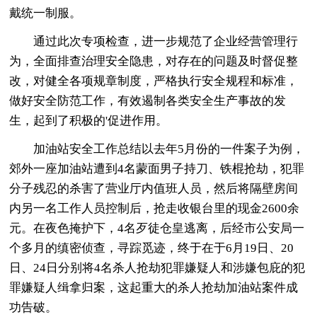
戴统一制服。
通过此次专项检查，进一步规范了企业经营管理行
为，全面排查治理安全隐患，对存在的问题及时督促整
改，对健全各项规章制度，严格执行安全规程和标准，
做好安全防范工作，有效遏制各类安全生产事故的发
生，起到了积极的'促进作用。
加油站安全工作总结以去年5月份的一件案子为例，
郊外一座加油站遭到4名蒙面男子持刀、铁棍抢劫，犯罪
分子残忍的杀害了营业厅内值班人员，然后将隔壁房间
内另一名工作人员控制后，抢走收银台里的现金2600余
元。在夜色掩护下，4名歹徒仓皇逃离，后经市公安局一
个多月的缜密侦查，寻踪觅迹，终于在于6月19日、20
日、24日分别将4名杀人抢劫犯罪嫌疑人和涉嫌包庇的犯
罪嫌疑人缉拿归案，这起重大的杀人抢劫加油站案件成
功告破。