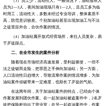
（3）员工少，流动性大。一般情况下，油站值班人
员为2—3人，夜间加油现场只有1—2人，且员工多为临
时用工，流动性大，多数未经过专业培训，整体素质不
高，防范意识较差。个别加油站甚至出现加油工与不法
之徒里应外合，合伙作案的情况。
（4）加油站属开放式经营场所，来往人员复杂，易
于歹徒踩点。
二、在全市发生的案件分析
随着现在市场经济高速发展，受利益驱使，一些不
法之徒铤而走险，把罪恶之手伸向加油站；另一方面，
人口流动性日趋增大，导致流窜作案的情况增多，为加
油站案件侦破带来一定难度，也助长了歹徒的气焰。
在这两年间，关于加油站案件的特点，已经由个体
作案发展到团伙作案。在一起加油站被盗案件中，2名歹
徒把保险柜抬出了营业室；在另一起盗油案件中，作案