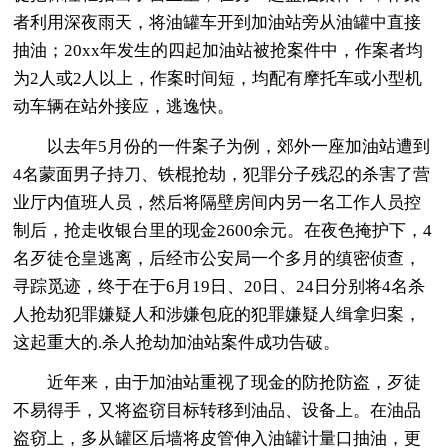
者利用深夜雨天，将油罐车开到加油站旁从油罐中直接
抽油；20xx年发生的四起加油站被抢案件中，作案者均
为2人或2人以上，作案时间短，均配有摩托车或小型机
动车辆在站外接应，逃逸快。
以去年5月份的一件案子为例，郊外一座加油站遭到
4名蒙面男子持刀、铁棍抢劫，犯罪分子残忍的杀害了营
业厅内值班人员，然后将隔壁房间内另一名工作人员控
制后，抢走收银台里的现金2600余元。在夜色掩护下，4
名歹徒仓皇逃离，后经市公安局一个多月的缜密侦查，
寻踪觅迹，终于在于6月19日、20日、24日分别将4名杀
人抢劫犯罪嫌疑人和涉嫌包庇的犯罪嫌疑人缉拿归案，
这起重大的.杀人抢劫加油站案件成功告破。
近年来，由于加油站重视了现金的防抢防盗，歹徒
不易得手，又将盗窃目标转移到油品、设备上。在油品
盗窃上，多从罐区后墙将皮管伸入油罐计量口抽油，更