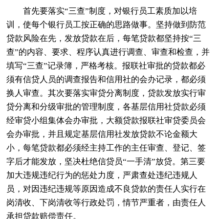
首先要落实“三查”制度，对银行员工素质加以培
训，使每个银行员工按正确的思路做事。坚持做到防范
贷款风险在先，发放贷款在后，每笔贷款都坚持按“三
查”的内容、要求、程序认真进行调查、审查和检查，并
填写“三查”记录簿，严格考核。报联社审批的贷款都必
须有信贷人员的调查报告和信用社的会办记录，都必须
换人审查。其次要落实审贷分离制度，贷款发放实行审
贷分离和分级审批的管理制度，各基层信用社贷款必须
经审贷小组集体会办审批，大额贷款报联社审贷委员会
会办审批，并且规定基层信用社发放贷款不论金额大
小，每笔贷款都必须经主持工作的主任审查、登记、签
字后才能发放，坚决杜绝信贷员“一手清”放贷。第三要
加大违规违纪行为的惩处力度，严肃查处违纪违规人
员，对因违纪违规等原因造成不良贷款的责任人实行在
岗清收、下岗清收等行政处罚，情节严重者，由责任人
承担贷款赔偿责任。