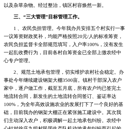
以及杂草杂物。经过整治，镇区村容焕然一新。
三、“三大管理”目标管理工作。
1 、农民负担管理。今年我办共安排五个村实行一事
一议筹资财政奖补，均能严格按照20元/人的标准筹资，
农民负担监督卡全部规范填写，入户率100%，没有发生
一起乱收费行为，目前各村自筹资金已全部上缴农经中
心专户管理。
2、规范土地承包管理，切实维护农村社会稳定。办
事处今年继续建设钢架大棚3500亩。镇村干部深入农户
家中，逐户做工作，截至五月底，所有农户均已签完土
地流转合同，新发生的土地流转合同签订、鉴证率达
100%，为全年高效设施农业的发展打下了一个良好的基
础，目前我办的钢架大棚正在紧张施工建设中。其次我
们主动深入农户，积极调解一起土地承包纠纷。农经中
心针对徐庄九组村民因生产队机动地承包纠纷而引起的