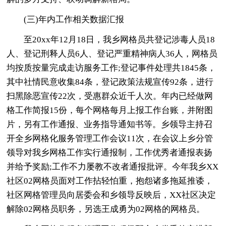
(三)年内工作相关数据汇报
至20xx年12月18日，我乡网格员共登记涉毒人员18
人、登记刑释人员6人、登记严重精神病人36人，网格员
均按质按量完成走访服务工作;登记事件处理共1845条，
其中社情民意收集84条，登记政策法规宣传92条，进行
扫黑除恶宣传22次，受惠群众近千人次。年内已经做网
格工作简报15份，每个网格每月上报工作台账，并附图
片，另有工作通报、业务指导通知书等。乡领导主持召
开全乡网格化服务管理工作会议11次，在会议上乡分管
领导对我乡网格工作实行通报制，工作优秀者通报表扬
并给予奖励;工作不力屡教不改者通报批评。今年我乡XX
社区02网格员面对工作拈轻怕重，抱怨诸多拖延推诿，
社区网格管理员向居委会和乡领导反映后，XX社区决定
解除02网格员职务，另选王成勇为02网格的网格员。